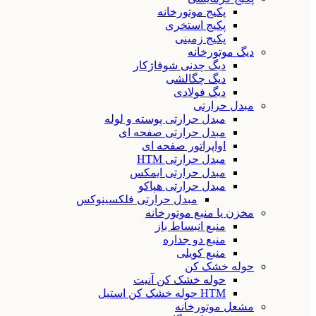
پکیج موتورخانه
پکیج استخری
پکیج زمینی
دیگ موتورخانه
دیگ چدنی شوفاژکار
دیگ چگالشی
دیگ فولادی
مبدل حرارتی
مبدل حرارتی پوسته و لوله
مبدل حرارتی صفحه ای
اواپراتور صفحه ای
مبدل حرارتی HTM
مبدل حرارتی ایمکس
مبدل حرارتی هپاکو
مبدل حرارتی فلکسینوکس
مخزن یا منبع موتورخانه
منبع انبساط باز
منبع دو جداره
منبع کویلی
حوله خشک کن
حوله خشک کن آنیت
HTM حوله خشک کن استیل
مشعل موتورخانه