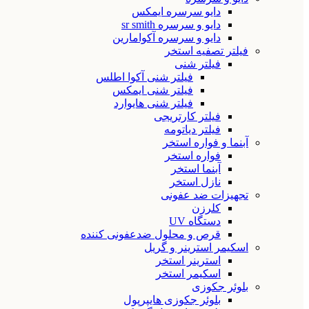
دایو سرسره ایمکس
دایو و سرسره sr smith
دایو و سرسره آکوامارین
فیلتر تصفیه استخر
فیلتر شنی
فیلتر شنی آکوا اطلس
فیلتر شنی ایمکس
فیلتر شنی هایوارد
فیلتر کارتریجی
فیلتر دیاتومه
آبنما و فواره استخر
فواره استخر
آبنما استخر
نازل استخر
تجهیزات ضد عفونی
کلرزن
دستگاه UV
قرص و محلول ضدعفونی کننده
اسکیمر استرینر و گریل
استرینر استخر
اسکیمر استخر
بلوئر جکوزی
بلوئر جکوزی هایپرپول