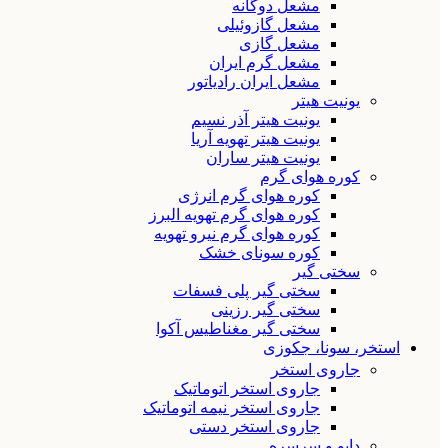
مشعل دوگانه
مشعل گازوئیلی
مشعل گازی
مشعل گرم ایران
مشعل ایران رادیاتور
یونیت هیتر
یونیت هیتر آذر نسیم
یونیت هیتر تهویه آریا
یونیت هیتر ساران
کوره هوای گرم
کوره هوای گرم انرژی
کوره هوای گرم تهویه البرز
کوره هوای گرم نیرو تهویه
کوره سونای خشک
سختی گیر
سختی گیر پلی فسفات
سختی گیر رزینی
سختی گیر مغناطیس آکوا
استخر، سونا، جکوزی
جاروی استخر
جاروی استخر اتوماتیک
جاروی استخر نیمه اتوماتیک
جاروی استخر دستی
دایو و سرسره