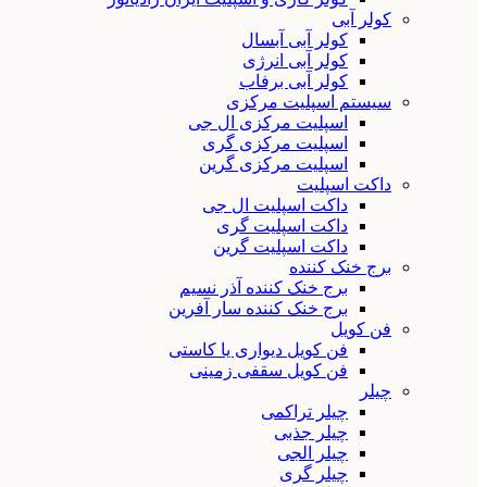
کولر آبی
کولر آبی آبسال
کولر آبی انرژی
کولر آبی برفاب
سیستم اسپلیت مرکزی
اسپلیت مرکزی ال جی
اسپلیت مرکزی گری
اسپلیت مرکزی گرین
داکت اسپلیت
داکت اسپلیت ال جی
داکت اسپلیت گری
داکت اسپلیت گرین
برج خنک کننده
برج خنک کننده آذر نسیم
برج خنک کننده سار آفرین
فن کویل
فن کویل دیواری یا کاستی
فن کویل سقفی زمینی
چیلر
چیلر تراکمی
چیلر جذبی
چیلر الجی
چیلر گری