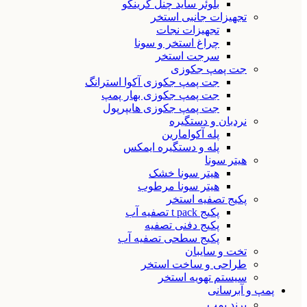
بلوئر ساید چنل گرینکو
تجهیزات جانبی استخر
تجهیزات نجات
چراغ استخر و سونا
سرجت استخر
جت پمپ جکوزی
جت پمپ جکوزی آکوا استرانگ
جت پمپ جکوزی بهار پمپ
جت پمپ جکوزی هایپرپول
نردبان و دستگیره
پله آکوامارین
پله و دستگیره ایمکس
هیتر سونا
هیتر سونا خشک
هیتر سونا مرطوب
پکیج تصفیه استخر
پکیج t pack تصفیه آب
پکیج دفنی تصفیه
پکیج سطحی تصفیه آب
تخت و سایبان
طراحی و ساخت استخر
سیستم تهویه استخر
پمپ و آبرسانی
برند پمپ