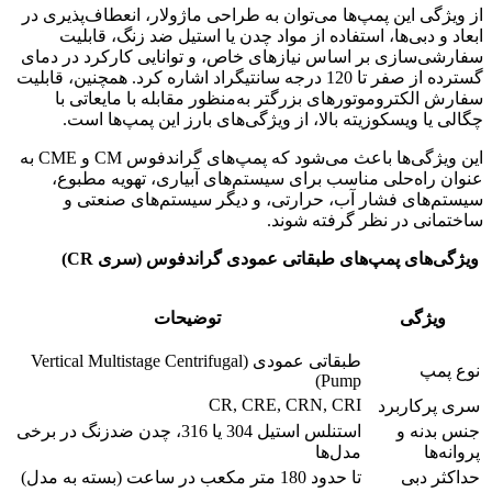
از ویژگی‌ این پمپ‌ها می‌توان به طراحی ماژولار، انعطاف‌پذیری در
ابعاد و دبی‌ها، استفاده از مواد چدن یا استیل ضد زنگ، قابلیت
سفارشی‌سازی بر اساس نیازهای خاص، و توانایی کارکرد در دمای
گسترده از صفر تا 120 درجه سانتیگراد اشاره کرد. همچنین، قابلیت
سفارش الکتروموتورهای بزرگتر به‌منظور مقابله با مایعاتی با
چگالی یا ویسکوزیته بالا، از ویژگی‌های بارز این پمپ‌ها است.
این ویژگی‌ها باعث می‌شود که پمپ‌های گراندفوس CM و CME به
عنوان راه‌حلی مناسب برای سیستم‌های آبیاری، تهویه مطبوع،
سیستم‌های فشار آب، حرارتی، و دیگر سیستم‌های صنعتی و
ساختمانی در نظر گرفته شوند.
ویژگی‌های پمپ‌های طبقاتی عمودی گراندفوس
(
سری
CR)
ویژگی
توضیحات
طبقاتی عمودی (Vertical Multistage Centrifugal
نوع پمپ
Pump)
CR, CRE, CRN, CRI
سری‌ پرکاربرد
جنس بدنه و
استنلس استیل 304 یا 316، چدن ضدزنگ در برخی
پروانه‌ها
مدل‌ها
حداکثر دبی
تا حدود 180 متر مکعب در ساعت (بسته به مدل)