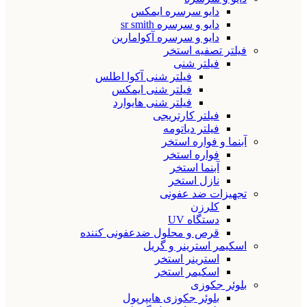
دایو سرسره ایمکس
دایو و سرسره sr smith
دایو و سرسره آکوامارین
فیلتر تصفیه استخر
فیلتر شنی
فیلتر شنی آکوا اطلس
فیلتر شنی ایمکس
فیلتر شنی هایوارد
فیلتر کارتریجی
فیلتر دیاتومه
آبنما و فواره استخر
فواره استخر
آبنما استخر
نازل استخر
تجهیزات ضد عفونی
کلرزن
دستگاه UV
قرص و محلول ضدعفونی کننده
اسکیمر استرینر و گریل
استرینر استخر
اسکیمر استخر
بلوئر جکوزی
بلوئر جکوزی هایپرپول