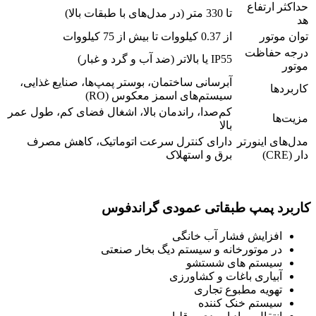
حداکثر ارتفاع
تا 330 متر (در مدل‌های با طبقات بالا)
هد
توان موتور
از 0.37 کیلووات تا بیش از 75 کیلووات
درجه حفاظت
IP55 یا بالاتر (ضد آب و گرد و غبار)
موتور
آبرسانی ساختمان، بوستر پمپ‌ها، صنایع غذایی،
کاربردها
سیستم‌های اسمز معکوس (RO)
کم‌صدا، راندمان بالا، اشغال فضای کم، طول عمر
مزیت‌ها
بالا
مدل‌های اینورتر
دارای کنترل سرعت اتوماتیک، کاهش مصرف
دار (CRE)
برق و استهلاک
کاربرد پمپ طبقاتی عمودی گراندفوس
افزایش فشار آب خانگی
در موتورخانه و سیستم دیگ بخار صنعتی
سیستم های شستشو
آبیاری باغات و کشاورزی
تهویه مطبوع تجاری
سیستم خنک کننده