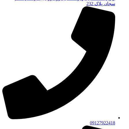
سجاد، پلاک 232
09127922418