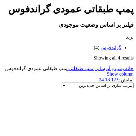
پمپ طبقاتی عمودی گراندفوس
فیلتر بر اساس وضعیت موجودی
برند
گراندفوس
(4)
Sorted
Showing all 4 results
by
خانه
پمپ و آبرسانی
latest
پمپ طبقاتی
پمپ طبقاتی عمودی گراندفوس
Show column
نمایش
9
12
18
24