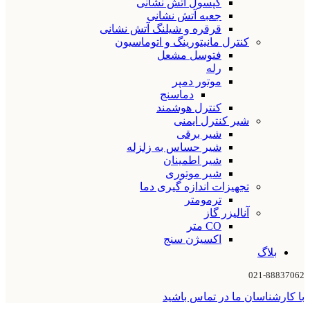
کپسول آتش نشانی
جعبه آتش نشانی
قرقره و شیلنگ آتش نشانی
کنترل مانیتورینگ و اتوماسیون
فتوسل مشعل
رله
موتور دمپر
دماسنج
کنترل هوشمند
شیر کنترل ایمنی
شیر برقی
شیر حساس به زلزله
شیر اطمینان
شیر موتوری
تجهیزات اندازه گیری دما
ترمومتر
آنالیزر گاز
CO متر
اکسیژن سنج
بلاگ
021-88837062
با کارشناسان ما در تماس باشید