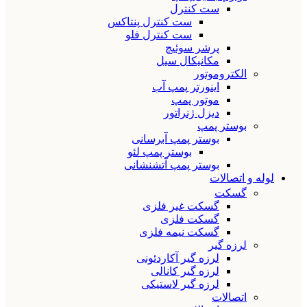
ست کنترل
ست کنترل پنتاکس
ست کنترل فلو
پرشر سوئیچ
مکانیکال سیل
الکتروموتور
اینورتر پمپ آب
موتور پمپ
دیزل ژنراتور
بوستر پمپ
بوستر پمپ آبرسانی
بوستر پمپ لئو
بوستر پمپ آتشنشانی
لوله و اتصالات
گسکت
گسکت غیر فلزی
گسکت فلزی
گسکت نیمه فلزی
لرزه گیر
لرزه گیر آکاردئونی
لرزه گیر کانالی
لرزه گیر لاستیکی
اتصالات