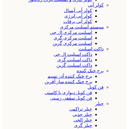
کولر آبی
کولر آبی آبسال
کولر آبی انرژی
کولر آبی برفاب
سیستم اسپلیت مرکزی
اسپلیت مرکزی ال جی
اسپلیت مرکزی گری
اسپلیت مرکزی گرین
داکت اسپلیت
داکت اسپلیت ال جی
داکت اسپلیت گری
داکت اسپلیت گرین
برج خنک کننده
برج خنک کننده آذر نسیم
برج خنک کننده سار آفرین
فن کویل
فن کویل دیواری یا کاستی
فن کویل سقفی زمینی
چیلر
چیلر تراکمی
چیلر جذبی
چیلر الجی
چیلر گری