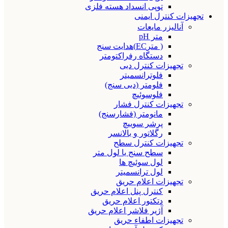
توپی انسداد هسته فلزی
تجهیزات کنترل ایمنی
آنالیزر مایعات
متر pH
( مترEC)هدایت سنج
دستگاه رفراکتومتر
تجهیزات کنترل دبی
فلوترانسمیتر
فلومتر (دبی سنج)
فلوسوئیچ
تجهیزات کنترل فشار
مانومتر (فشارسنج)
پرشر سوییچ
رگلاتور و بالانسر
تجهیزات کنترل سطح
سطح سنج یا لول متر
لول سوئیچ ها
لول ترانسمیتر
تجهیزات اعلام حریق
کنترل پنل اعلام حریق
دتکتور اعلام حریق
آژیر فلاشر اعلام حریق
تجهیزات اطفاء حریق