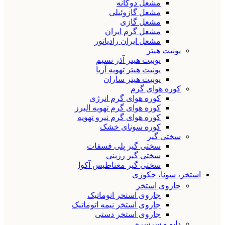
مشعل دوگانه
مشعل گازوئیلی
مشعل گازی
مشعل گرم ایران
مشعل ایران رادیاتور
یونیت هیتر
یونیت هیتر آذر نسیم
یونیت هیتر تهویه آریا
یونیت هیتر ساران
کوره هوای گرم
کوره هوای گرم انرژی
کوره هوای گرم تهویه البرز
کوره هوای گرم نیرو تهویه
کوره سونای خشک
سختی گیر
سختی گیر پلی فسفات
سختی گیر رزینی
سختی گیر مغناطیس آکوا
استخر، سونا، جکوزی
جاروی استخر
جاروی استخر اتوماتیک
جاروی استخر نیمه اتوماتیک
جاروی استخر دستی
دایو و سرسره