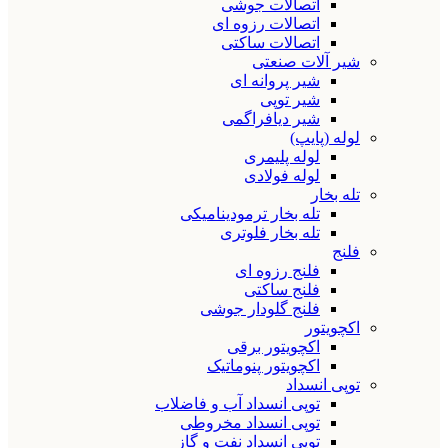
اتصالات جوشی
اتصالات رزوه ای
اتصالات ساکتی
شیر آلات صنعتی
شیر پروانه ای
شیر توپی
شیر دیافراگمی
لوله (پایپ)
لوله پلیمری
لوله فولادی
تله بخار
تله بخار ترمودینامیکی
تله بخار فلوتری
فلنج
فلنج رزوه ای
فلنج ساکتی
فلنج گلودار جوشی
اکچویتور
اکچویتور برقی
اکچویتور پنوماتیک
توپی انسداد
توپی انسداد آب و فاضلاب
توپی انسداد مخروطی
توپی انسداد نفت و گاز