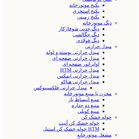
پکیج موتورخانه
پکیج استخری
پکیج زمینی
دیگ موتورخانه
دیگ چدنی شوفاژکار
دیگ چگالشی
دیگ فولادی
مبدل حرارتی
مبدل حرارتی پوسته و لوله
مبدل حرارتی صفحه ای
اواپراتور صفحه ای
مبدل حرارتی HTM
مبدل حرارتی ایمکس
مبدل حرارتی هپاکو
مبدل حرارتی فلکسینوکس
مخزن یا منبع موتورخانه
منبع انبساط باز
منبع دو جداره
منبع کویلی
حوله خشک کن
حوله خشک کن آنیت
HTM حوله خشک کن استیل
مشعل موتورخانه