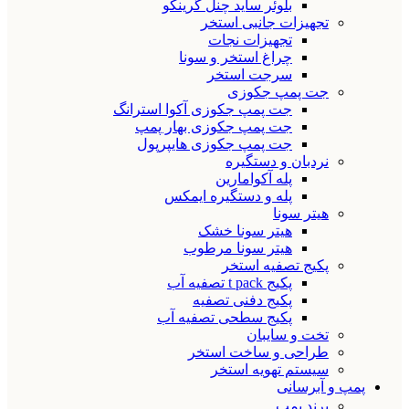
بلوئر ساید چنل گرینکو
تجهیزات جانبی استخر
تجهیزات نجات
چراغ استخر و سونا
سرجت استخر
جت پمپ جکوزی
جت پمپ جکوزی آکوا استرانگ
جت پمپ جکوزی بهار پمپ
جت پمپ جکوزی هایپرپول
نردبان و دستگیره
پله آکوامارین
پله و دستگیره ایمکس
هیتر سونا
هیتر سونا خشک
هیتر سونا مرطوب
پکیج تصفیه استخر
پکیج t pack تصفیه آب
پکیج دفنی تصفیه
پکیج سطحی تصفیه آب
تخت و سایبان
طراحی و ساخت استخر
سیستم تهویه استخر
پمپ و آبرسانی
برند پمپ