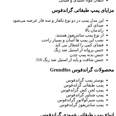
انتقال مواد اسیدی و قلیایی
مزایای پمپ طبقاتی گراندفوس
این مدل پمپ در دو نوع تکفاز و سه فاز عرضه می‌شود
صدای کم
راندمان بالا
از نوع پمپ سانتریفوژ هستند.
نصب این پمپ ها آسان و بسیار راحت
فضای کمی را اشغال می کند
جنس پروانه از استیل ضد زنگ
جنس بدنه پمپ چدن
جنس شافت و پایه از استیل ضد زنگ 316
محصولات گراندفوس Grundfos
بوستر پمپ گراندفوس
پمپ طبقاتی گراندفوس
پمپ لجن کش گراندفوس
پمپ شناور گراندفوس
پمپ سیرکولاتور گراندفوس
پمپ سانتریفوژ گراندفوس
انواع پمپ طبقاتی عمودی گراندفوس