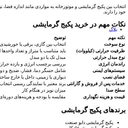
تجهیزات اندازه گیری دما
انتخاب بین پکیج گرمایشی و موتورخانه به مواردی مانند اندازه فضا،
ترمومتر
خود را دارند.
آنالیزر گاز
CO متر
نکات مهم در خرید پکیج گرمایشی
اکسیژن سنج
بلاگ
نکته مهم
توضیح
نوع سوخت
انتخاب بین گازی، برقی یا خورشید
ظرفیت حرارتی (کیلووات)
باید متناسب با متراژ و تعداد واحدها
نوع مبدل حرارتی
مبدل تک یا دو مبدل
راندمان انرژی
بررسی برچسب انرژی و بازده حرار
سیستم‌های ایمنی
شامل حسگر دما، فشار، ضدیخ و د
فضای نصب
دیواری یا زمینی، داخل یا خارج ساخت
خدمات پس از فروش و گارانتی
برند معتبر با نمایندگی رسمی انتخاب
سطح صدا
میزان نویز در هنگام کار
قیمت و هزینه نگهداری
مقایسه با بودجه و هزینه‌های دوره‌ای
برندهای پکیج گرمایشی
پکیج گرمایشی دابو صنعت
پکیج گرمایشی شوفاژکار