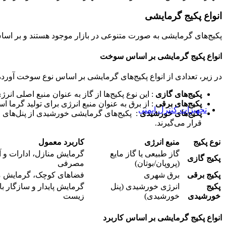
فلنج رزوه ای
فلنج ساکتی
انواع پکیج گرمایشی
فلنج گلودار جوشی
اکچویتور
پکیج‌های گرمایشی به صورت متنوعی در بازار موجود هستند و بر اساس ن
اکچویتور برقی
اکچویتور پنوماتیک
انواع پکیج گرمایشی بر اساس سوخت
توپی انسداد
توپی انسداد آب و فاضلاب
در زیر، تعدادی از انواع پکیج‌های گرمایشی بر اساس نوع سوخت آور
توپی انسداد مخروطی
توپی انسداد نفت و گاز
پکیج‌های گازی
: این نوع پکیج‌ها از گاز به عنوان منبع اصلی انرژی 
توپی انسداد هسته فلزی
پکیج‌های برقی
: از برق به عنوان منبع انرژی برای تولید گرما
تجهیزات کنترل ایمنی
پکیج‌های خورشیدی
: پکیج‌های گرمایشی خورشیدی از پنل‌های خو
آنالیزر مایعات
قرار می‌گیرند.
متر pH
( مترEC)هدایت سنج
نوع پکیج
منبع انرژی
کاربرد معمول
دستگاه رفراکتومتر
گاز طبیعی یا گاز مایع
گرمایش منازل، ادارات و 
پکیج گازی
تجهیزات کنترل دبی
(پروپان/بوتان)
مصرفی
فلوترانسمیتر
پکیج برقی
برق شهری
فضاهای کوچک، گرمایش 
فلومتر (دبی سنج)
پکیج
انرژی خورشیدی (پنل
گرمایش پایدار و سازگار ب
فلوسوئیچ
خورشیدی
خورشیدی)
زیست
تجهیزات کنترل فشار
مانومتر (فشارسنج)
پرشر سوییچ
انواع پکیج گرمایشی بر اساس کاربرد
رگلاتور و بالانسر