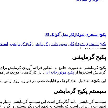
گسکت
گسکت غیر فلزی
گسکت فلزی
گسکت نیمه فلزی
لرزه گیر
لرزه گیر آکاردئونی
لرزه گیر کانالی
پکیج استخری شوفاژکار مدل آکواتک 85
لرزه گیر لاستیکی
اتصالات
پکیج استخری شوفاژکار
,
موتورخانه و گرمایش
,
پکیج گرمایشی
,
استخر
اتصالات جوشی
110.000.000
تومان
اتصالات رزوه ای
اتصالات ساکتی
پکیج گرمایشی
افزودن به سبد خرید
شیر آلات صنعتی
شیر پروانه ای
پکیج گرمایشی به صورت جامع به منظور فراهم آوردن گرمایش برای ف
شیر توپی
گرمایش استخرها از
پکیج موتورخانه ای
یا در کارگاه‌های کوچک نیز م
شیر دیافراگمی
لوله (پایپ)
این پکیج‌ها به دلیل ابعاد کوچک و قابلیت نصب در دیوار یا روی زم
لوله پلیمری
لوله فولادی
سیستم پکیج گرمایشی
تله بخار
تله بخار ترمودینامیکی
تله بخار فلوتری
سیستم گرمایشی مانند آبگرمکن است این سیستم گرمایشی بسیار پرک
فلنج
تجهیزات دارند این است که وابسته به تجهیزات دیگر نیستند، و اگر در 