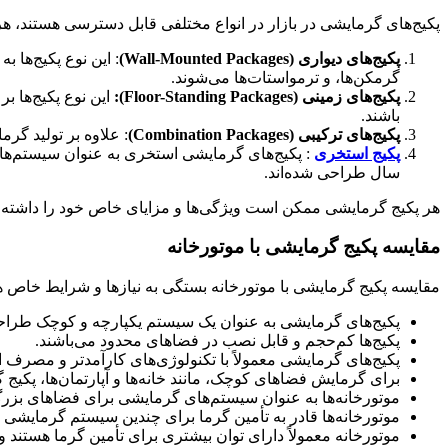
تجهیزات کنترل سطح
پکیج‌های گرمایشی در بازار در انواع مختلفی قابل دسترسی هستند، هرک
سطح سنج یا لول متر
لول سوئیچ ها
پکیج‌های دیواری (Wall-Mounted Packages)
: این نوع پکیج‌ها 
لول ترانسمیتر
گرمکن‌ها، و ترمواستات‌ها می‌شوند.
تجهیزات اعلام حریق
پکیج‌های زمینی (Floor-Standing Packages):
این نوع پکیج‌ها ب
کنترل پنل اعلام حریق
باشند.
دتکتور اعلام حریق
پکیج‌های ترکیبی (Combination Packages)
: علاوه بر تولید گرم
آژیر فلاشر اعلام حریق
پکیج استخری
: پکیج‌های گرمایشی استخری به عنوان سیستم‌ه
تجهیزات اطفاء حریق
سال طراحی شده‌اند.
کپسول آتش نشانی
هر پکیج گرمایشی ممکن است ویژگی‌ها و مزایای خاص خود را داشته با
جعبه آتش نشانی
قرقره و شیلنگ آتش نشانی
مقایسه پکیج گرمایشی با موتورخانه
کنترل مانیتورینگ و اتوماسیون
فتوسل مشعل
رله
مقایسه پکیج گرمایشی با موتورخانه بستگی به نیازها و شرایط خاص هر
موتور دمپر
پکیج‌های گرمایشی به عنوان یک سیستم یکپارچه و کوچک طراحی ش
دماسنج
پکیج‌ها کم‌حجم و قابل نصب در فضاهای محدود می‌باشند.
کنترل هوشمند
پکیج‌های گرمایشی معمولاً با تکنولوژی‌های کارآمدتر و مصرف 
شیر کنترل ایمنی
برای گرمایش فضاهای کوچک، مانند خانه‌ها و آپارتمان‌ها، پکیج
شیر برقی
موتورخانه‌ها به عنوان سیستم‌های گرمایشی برای فضاهای بزرگ
شیر حساس به زلزله
موتورخانه‌ها قادر به تأمین گرما برای چندین سیستم گرمایشی 
شیر اطمینان
موتورخانه معمولاً دارای توان بیشتری برای تأمین گرما هستند و 
شیر موتوری