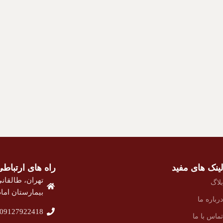
لینک های مفید
راه های ارتباطی
تهران، طالقانی
بلاگ
بیمارستان امام 
درباره ما
09127922418
تماس با ما