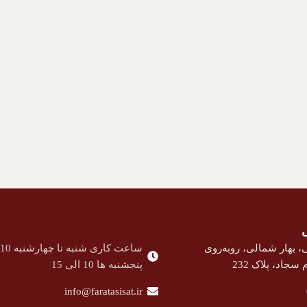
، بهار شمالی، روبه‌روی
ساعت کاری شنبه تا چهارشنبه 10 الی 18
سجاد، پلاک 232
پنجشنبه ها 10 الی 15
info@faratasisat.ir