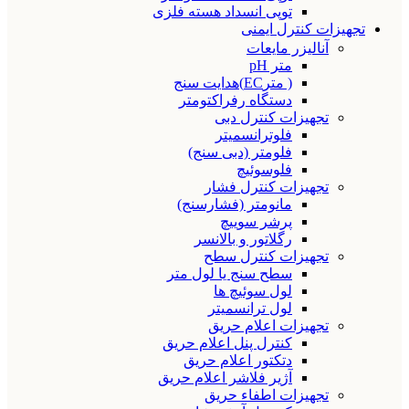
توپی انسداد هسته فلزی
تجهیزات کنترل ایمنی
آنالیزر مایعات
متر pH
( مترEC)هدایت سنج
دستگاه رفراکتومتر
تجهیزات کنترل دبی
فلوترانسمیتر
فلومتر (دبی سنج)
فلوسوئیچ
تجهیزات کنترل فشار
مانومتر (فشارسنج)
پرشر سوییچ
رگلاتور و بالانسر
تجهیزات کنترل سطح
سطح سنج یا لول متر
لول سوئیچ ها
لول ترانسمیتر
تجهیزات اعلام حریق
کنترل پنل اعلام حریق
دتکتور اعلام حریق
آژیر فلاشر اعلام حریق
تجهیزات اطفاء حریق