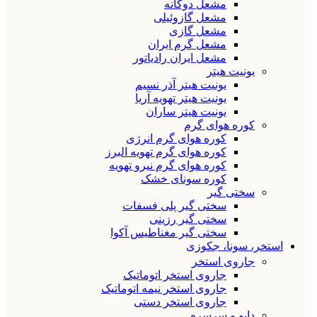
مشعل دوگانه
مشعل گازوئیلی
مشعل گازی
مشعل گرم ایران
مشعل ایران رادیاتور
یونیت هیتر
یونیت هیتر آذر نسیم
یونیت هیتر تهویه آریا
یونیت هیتر ساران
کوره هوای گرم
کوره هوای گرم انرژی
کوره هوای گرم تهویه البرز
کوره هوای گرم نیرو تهویه
کوره سونای خشک
سختی گیر
سختی گیر پلی فسفات
سختی گیر رزینی
سختی گیر مغناطیس آکوا
استخر، سونا، جکوزی
جاروی استخر
جاروی استخر اتوماتیک
جاروی استخر نیمه اتوماتیک
جاروی استخر دستی
دایو و سرسره