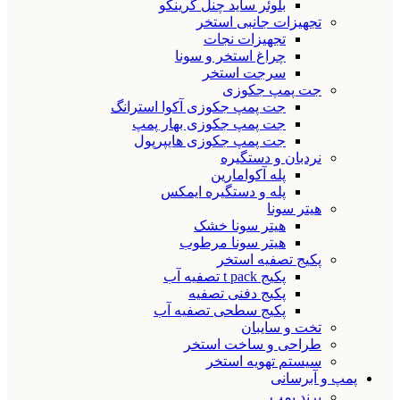
بلوئر ساید چنل گرینکو
تجهیزات جانبی استخر
تجهیزات نجات
چراغ استخر و سونا
سرجت استخر
جت پمپ جکوزی
جت پمپ جکوزی آکوا استرانگ
جت پمپ جکوزی بهار پمپ
جت پمپ جکوزی هایپرپول
نردبان و دستگیره
پله آکوامارین
پله و دستگیره ایمکس
هیتر سونا
هیتر سونا خشک
هیتر سونا مرطوب
پکیج تصفیه استخر
پکیج t pack تصفیه آب
پکیج دفنی تصفیه
پکیج سطحی تصفیه آب
تخت و سایبان
طراحی و ساخت استخر
سیستم تهویه استخر
پمپ و آبرسانی
برند پمپ