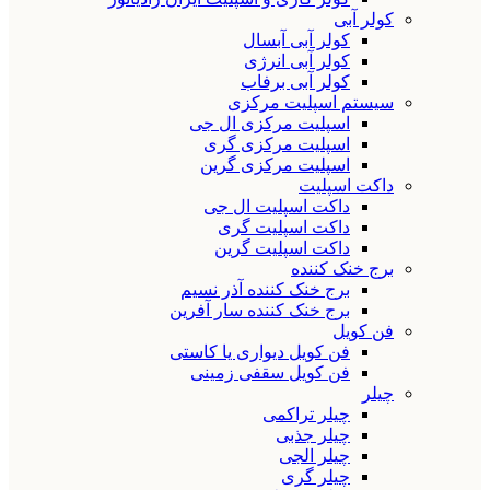
کولر آبی
کولر آبی آبسال
کولر آبی انرژی
کولر آبی برفاب
سیستم اسپلیت مرکزی
اسپلیت مرکزی ال جی
اسپلیت مرکزی گری
اسپلیت مرکزی گرین
داکت اسپلیت
داکت اسپلیت ال جی
داکت اسپلیت گری
داکت اسپلیت گرین
برج خنک کننده
برج خنک کننده آذر نسیم
برج خنک کننده سار آفرین
فن کویل
فن کویل دیواری یا کاستی
فن کویل سقفی زمینی
چیلر
چیلر تراکمی
چیلر جذبی
چیلر الجی
چیلر گری