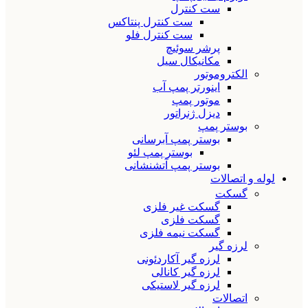
ست کنترل
ست کنترل پنتاکس
ست کنترل فلو
پرشر سوئیچ
مکانیکال سیل
الکتروموتور
اینورتر پمپ آب
موتور پمپ
دیزل ژنراتور
بوستر پمپ
بوستر پمپ آبرسانی
بوستر پمپ لئو
بوستر پمپ آتشنشانی
لوله و اتصالات
گسکت
گسکت غیر فلزی
گسکت فلزی
گسکت نیمه فلزی
لرزه گیر
لرزه گیر آکاردئونی
لرزه گیر کانالی
لرزه گیر لاستیکی
اتصالات