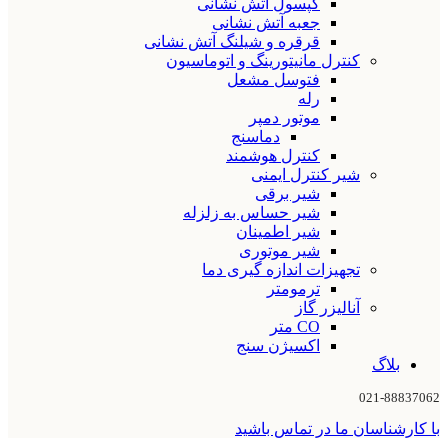
کپسول آتش نشانی
جعبه آتش نشانی
قرقره و شیلنگ آتش نشانی
کنترل مانیتورینگ و اتوماسیون
فتوسل مشعل
رله
موتور دمپر
دماسنج
کنترل هوشمند
شیر کنترل ایمنی
شیر برقی
شیر حساس به زلزله
شیر اطمینان
شیر موتوری
تجهیزات اندازه گیری دما
ترمومتر
آنالیزر گاز
CO متر
اکسیژن سنج
بلاگ
021-88837062
با کارشناسان ما در تماس باشید