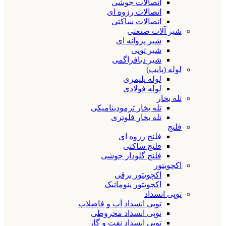
اتصالات جوشی
اتصالات رزوه ای
اتصالات ساکتی
شیر آلات صنعتی
شیر پروانه ای
شیر توپی
شیر دیافراگمی
لوله (پایپ)
لوله پلیمری
لوله فولادی
تله بخار
تله بخار ترمودینامیکی
تله بخار فلوتری
فلنج
فلنج رزوه ای
فلنج ساکتی
فلنج گلودار جوشی
اکچویتور
اکچویتور برقی
اکچویتور پنوماتیک
توپی انسداد
توپی انسداد آب و فاضلاب
توپی انسداد مخروطی
توپی انسداد نفت و گاز