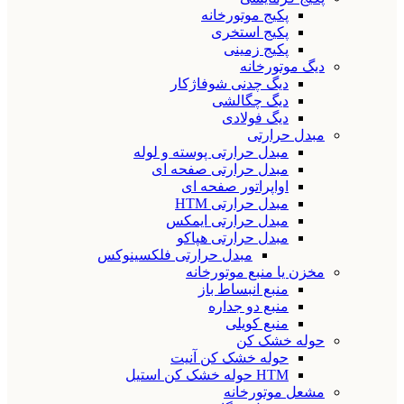
پکیج موتورخانه
پکیج استخری
پکیج زمینی
دیگ موتورخانه
دیگ چدنی شوفاژکار
دیگ چگالشی
دیگ فولادی
مبدل حرارتی
مبدل حرارتی پوسته و لوله
مبدل حرارتی صفحه ای
اواپراتور صفحه ای
مبدل حرارتی HTM
مبدل حرارتی ایمکس
مبدل حرارتی هپاکو
مبدل حرارتی فلکسینوکس
مخزن یا منبع موتورخانه
منبع انبساط باز
منبع دو جداره
منبع کویلی
حوله خشک کن
حوله خشک کن آنیت
HTM حوله خشک کن استیل
مشعل موتورخانه