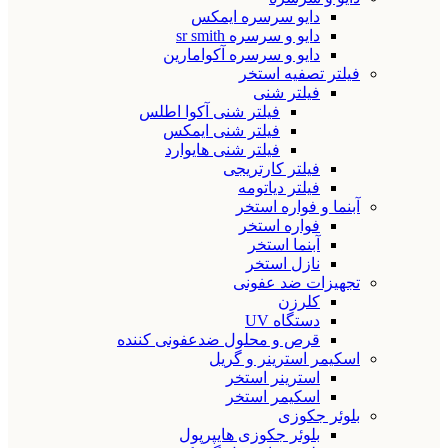
دایو سرسره ایمکس
دایو و سرسره sr smith
دایو و سرسره آکوامارین
فیلتر تصفیه استخر
فیلتر شنی
فیلتر شنی آکوا اطلس
فیلتر شنی ایمکس
فیلتر شنی هایوارد
فیلتر کارتریجی
فیلتر دیاتومه
آبنما و فواره استخر
فواره استخر
آبنما استخر
نازل استخر
تجهیزات ضد عفونی
کلرزن
دستگاه UV
قرص و محلول ضدعفونی کننده
اسکیمر استرینر و گریل
استرینر استخر
اسکیمر استخر
بلوئر جکوزی
بلوئر جکوزی هایپرپول