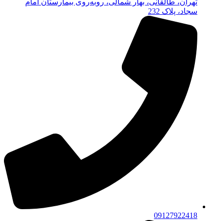
تهران، طالقانی، بهار شمالی، روبه‌روی بیمارستان امام
سجاد، پلاک 232
09127922418