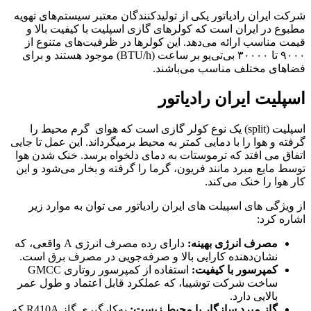
شرکت ایران رادیاتور یکی از تولیدکنندگان معتبر سیستم‌های تهویه
مطبوع در ایران است که کولرهای گازی اسپلیت با کیفیت بالا و
قیمت مناسب ارائه می‌دهد. این کولرها در ظرفیت‌های متنوع از
۹۰۰۰ تا ۳۰۰۰۰ بی‌تی‌یو بر ساعت (BTU/h) موجود هستند و برای
فضاهای مختلف مناسب می‌باشند. ​
اسپلیت ایران رادیاتور
اسپلیت (split) یک نوع کولر گازی است که هوای گرم محیط را
گرفته و هوا را با دمایی کمتر به محیط برمیگرداند. این عمل تا جایی
اتفاق می افتد که ترموستات به دمای دلخواه برسد. خنک شدن هوا
توسط مایع مبرد مانند فریون، گرما را گرفته و بخار می‌شود و این
کار هوا را خنک می‌کند.
از ویژگی های اسپیلت های ایران رادیاتور می توان به موارد زیر
اشاره کرد:
مصرف انرژی بهینه
:
دارای رده مصرف انرژی A واقعی، که
نشان‌دهنده کارایی بالا و صرفه‌جویی در مصرف برق است.
کمپرسور با کیفیت
:
استفاده از کمپرسور روتاری GMCC
ساخت شرکت توشیبا، که عملکرد قابل اعتماد و طول عمر
بالایی دارد.
گاز مبرد سازگار با محیط زیست
:
به‌کارگیری گاز R410A که