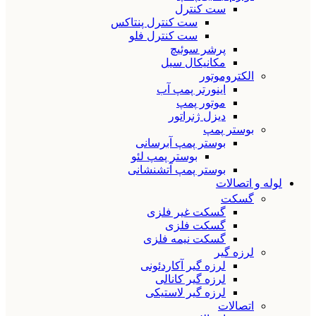
ست کنترل
ست کنترل پنتاکس
ست کنترل فلو
پرشر سوئیچ
مکانیکال سیل
الکتروموتور
اینورتر پمپ آب
موتور پمپ
دیزل ژنراتور
بوستر پمپ
بوستر پمپ آبرسانی
بوستر پمپ لئو
بوستر پمپ آتشنشانی
لوله و اتصالات
گسکت
گسکت غیر فلزی
گسکت فلزی
گسکت نیمه فلزی
لرزه گیر
لرزه گیر آکاردئونی
لرزه گیر کانالی
لرزه گیر لاستیکی
اتصالات