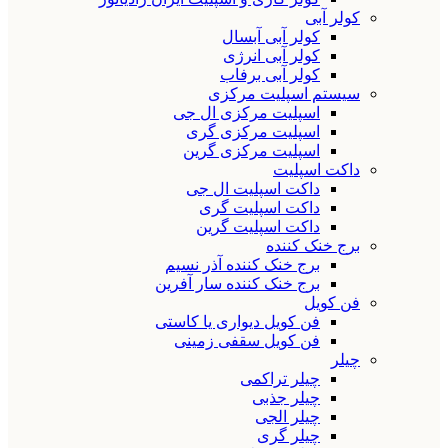
کولر آبی
کولر آبی آبسال
کولر آبی انرژی
کولر آبی برفاب
سیستم اسپلیت مرکزی
اسپلیت مرکزی ال جی
اسپلیت مرکزی گری
اسپلیت مرکزی گرین
داکت اسپلیت
داکت اسپلیت ال جی
داکت اسپلیت گری
داکت اسپلیت گرین
برج خنک کننده
برج خنک کننده آذر نسیم
برج خنک کننده سار آفرین
فن کویل
فن کویل دیواری یا کاستی
فن کویل سقفی زمینی
چیلر
چیلر تراکمی
چیلر جذبی
چیلر الجی
چیلر گری