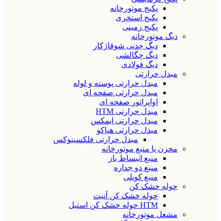
پکیج موتورخانه
پکیج استخری
پکیج زمینی
دیگ موتورخانه
دیگ چدنی شوفاژکار
دیگ چگالشی
دیگ فولادی
مبدل حرارتی
مبدل حرارتی پوسته و لوله
مبدل حرارتی صفحه ای
اواپراتور صفحه ای
مبدل حرارتی HTM
مبدل حرارتی ایمکس
مبدل حرارتی هپاکو
مبدل حرارتی فلکسینوکس
مخزن یا منبع موتورخانه
منبع انبساط باز
منبع دو جداره
منبع کویلی
حوله خشک کن
حوله خشک کن آنیت
HTM حوله خشک کن استیل
مشعل موتورخانه