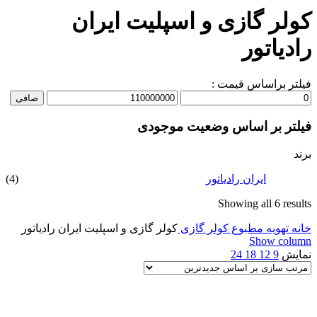
کولر گازی و اسپلیت ایران
رادیاتور
فیلتر براساس قیمت :
حداقل
حداكثر
صافی
قیمت
قيمت
فیلتر بر اساس وضعیت موجودی
برند
(4)
ایران رادیاتور
Sorted
Showing all 6 results
by
خانه
تهویه مطبوع
latest
کولر گازی
کولر گازی و اسپلیت ایران رادیاتور
Show column
نمایش
9
12
18
24