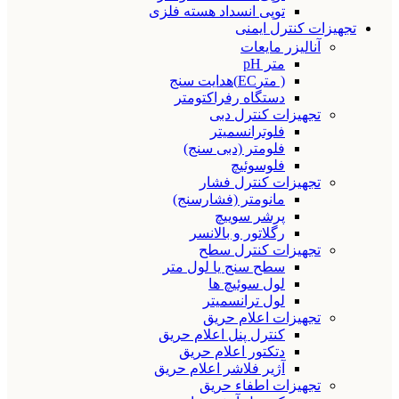
توپی انسداد هسته فلزی
تجهیزات کنترل ایمنی
آنالیزر مایعات
متر pH
( مترEC)هدایت سنج
دستگاه رفراکتومتر
تجهیزات کنترل دبی
فلوترانسمیتر
فلومتر (دبی سنج)
فلوسوئیچ
تجهیزات کنترل فشار
مانومتر (فشارسنج)
پرشر سوییچ
رگلاتور و بالانسر
تجهیزات کنترل سطح
سطح سنج یا لول متر
لول سوئیچ ها
لول ترانسمیتر
تجهیزات اعلام حریق
کنترل پنل اعلام حریق
دتکتور اعلام حریق
آژیر فلاشر اعلام حریق
تجهیزات اطفاء حریق