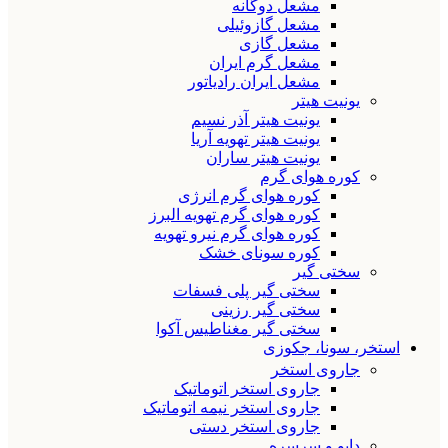
مشعل دوگانه
مشعل گازوئیلی
مشعل گازی
مشعل گرم ایران
مشعل ایران رادیاتور
یونیت هیتر
یونیت هیتر آذر نسیم
یونیت هیتر تهویه آریا
یونیت هیتر ساران
کوره هوای گرم
کوره هوای گرم انرژی
کوره هوای گرم تهویه البرز
کوره هوای گرم نیرو تهویه
کوره سونای خشک
سختی گیر
سختی گیر پلی فسفات
سختی گیر رزینی
سختی گیر مغناطیس آکوا
استخر، سونا، جکوزی
جاروی استخر
جاروی استخر اتوماتیک
جاروی استخر نیمه اتوماتیک
جاروی استخر دستی
دایو و سرسره