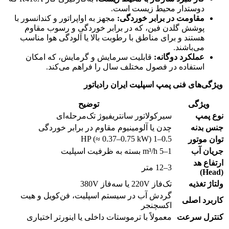
دوستدار محیط زیست است. ​
مقاومت در برابر خوردگی
:
مجهز به اواپراتور و کندانسور با
پوشش گلدن فین، که در برابر خوردگی و رسوب مقاوم
هستند و برای مناطق با رطوبت بالا یا آلودگی هوا مناسب
می‌باشند. ​
عملکرد دوگانه
:
قابلیت سرمایش و گرمایش، که امکان
استفاده در فصول مختلف سال را فراهم می‌کند. ​
ویژگی‌های فنی پمپ اسپلیت ایران رادیاتور
ویژگی
توضیح
نوع پمپ
سیرکولاتور سانتریفیوژ تک‌مرحله‌ای
جنس بدنه
چدن یا آلومینیوم مقاوم در برابر خوردگی
0.5–1 HP (≈ 0.37–0.75 kW)
توان موتور
جریان آب
1–5 m³/h بسته به ظرفیت اسپلیت
ارتفاع هد
3–12 متر
(Head)
ولتاژ تغذیه
تک‌فاز 220V یا سه‌فاز 380V
گردش آب در سیستم اسپلیت، فن‌کویل و هیت
کاربرد اصلی
اکسچنجر
کنترل سرعت
معمولاً با ترموستات داخلی یا اینورتر اختیاری