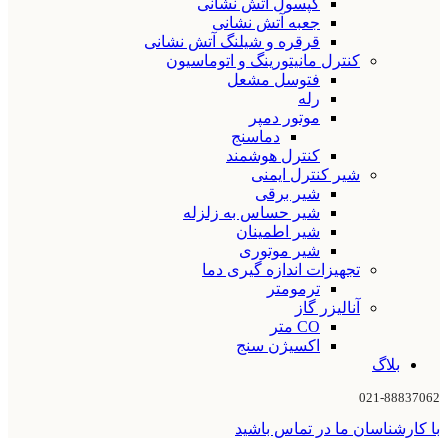
کپسول آتش نشانی
جعبه آتش نشانی
قرقره و شیلنگ آتش نشانی
کنترل مانیتورینگ و اتوماسیون
فتوسل مشعل
رله
موتور دمپر
دماسنج
کنترل هوشمند
شیر کنترل ایمنی
شیر برقی
شیر حساس به زلزله
شیر اطمینان
شیر موتوری
تجهیزات اندازه گیری دما
ترمومتر
آنالیزر گاز
CO متر
اکسیژن سنج
بلاگ
021-88837062
با کارشناسان ما در تماس باشید