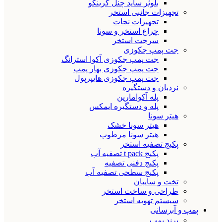
بلوئر ساید چنل گرینکو
تجهیزات جانبی استخر
تجهیزات نجات
چراغ استخر و سونا
سرجت استخر
جت پمپ جکوزی
جت پمپ جکوزی آکوا استرانگ
جت پمپ جکوزی بهار پمپ
جت پمپ جکوزی هایپرپول
نردبان و دستگیره
پله آکوامارین
پله و دستگیره ایمکس
هیتر سونا
هیتر سونا خشک
هیتر سونا مرطوب
پکیج تصفیه استخر
پکیج t pack تصفیه آب
پکیج دفنی تصفیه
پکیج سطحی تصفیه آب
تخت و سایبان
طراحی و ساخت استخر
سیستم تهویه استخر
پمپ و آبرسانی
برند پمپ