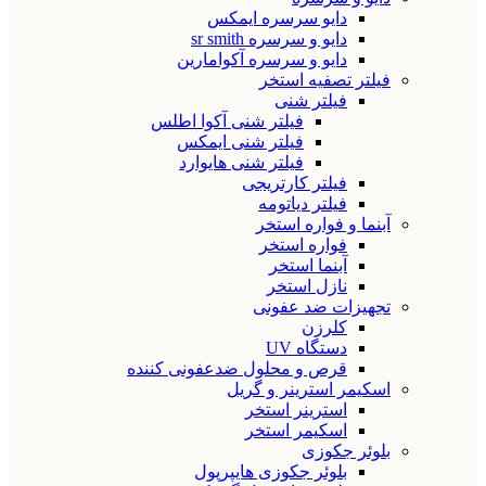
دایو سرسره ایمکس
دایو و سرسره sr smith
دایو و سرسره آکوامارین
فیلتر تصفیه استخر
فیلتر شنی
فیلتر شنی آکوا اطلس
فیلتر شنی ایمکس
فیلتر شنی هایوارد
فیلتر کارتریجی
فیلتر دیاتومه
آبنما و فواره استخر
فواره استخر
آبنما استخر
نازل استخر
تجهیزات ضد عفونی
کلرزن
دستگاه UV
قرص و محلول ضدعفونی کننده
اسکیمر استرینر و گریل
استرینر استخر
اسکیمر استخر
بلوئر جکوزی
بلوئر جکوزی هایپرپول