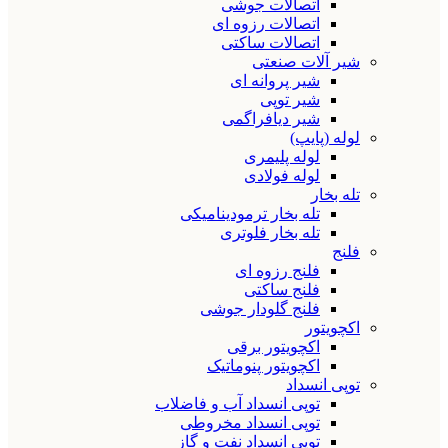
اتصالات جوشی
اتصالات رزوه ای
اتصالات ساکتی
شیر آلات صنعتی
شیر پروانه ای
شیر توپی
شیر دیافراگمی
لوله (پایپ)
لوله پلیمری
لوله فولادی
تله بخار
تله بخار ترمودینامیکی
تله بخار فلوتری
فلنج
فلنج رزوه ای
فلنج ساکتی
فلنج گلودار جوشی
اکچویتور
اکچویتور برقی
اکچویتور پنوماتیک
توپی انسداد
توپی انسداد آب و فاضلاب
توپی انسداد مخروطی
توپی انسداد نفت و گاز