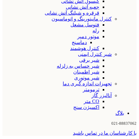
کپسول آتش نشانی
جعبه آتش نشانی
قرقره و شیلنگ آتش نشانی
کنترل مانیتورینگ و اتوماسیون
فتوسل مشعل
رله
موتور دمپر
دماسنج
کنترل هوشمند
شیر کنترل ایمنی
شیر برقی
شیر حساس به زلزله
شیر اطمینان
شیر موتوری
تجهیزات اندازه گیری دما
ترمومتر
آنالیزر گاز
CO متر
اکسیژن سنج
بلاگ
021-88837062
با کارشناسان ما در تماس باشید