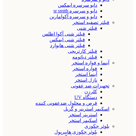
دایو سرسره ایمکس
دایو و سرسره sr smith
دایو و سرسره آکوامارین
فیلتر تصفیه استخر
فیلتر شنی
فیلتر شنی آکوا اطلس
فیلتر شنی ایمکس
فیلتر شنی هایوارد
فیلتر کارتریجی
فیلتر دیاتومه
آبنما و فواره استخر
فواره استخر
آبنما استخر
نازل استخر
تجهیزات ضد عفونی
کلرزن
دستگاه UV
قرص و محلول ضدعفونی کننده
اسکیمر استرینر و گریل
استرینر استخر
اسکیمر استخر
بلوئر جکوزی
بلوئر جکوزی هایپرپول