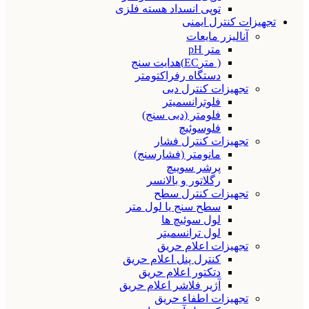
توپی انسداد هسته فلزی
تجهیزات کنترل ایمنی
آنالیزر مایعات
متر pH
( مترEC)هدایت سنج
دستگاه رفراکتومتر
تجهیزات کنترل دبی
فلوترانسمیتر
فلومتر (دبی سنج)
فلوسوئیچ
تجهیزات کنترل فشار
مانومتر (فشارسنج)
پرشر سوییچ
رگلاتور و بالانسر
تجهیزات کنترل سطح
سطح سنج یا لول متر
لول سوئیچ ها
لول ترانسمیتر
تجهیزات اعلام حریق
کنترل پنل اعلام حریق
دتکتور اعلام حریق
آژیر فلاشر اعلام حریق
تجهیزات اطفاء حریق