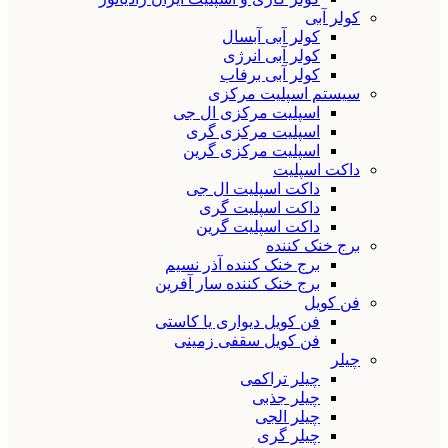
کولر آبی
کولر آبی آبسال
کولر آبی انرژی
کولر آبی برفاب
سیستم اسپلیت مرکزی
اسپلیت مرکزی ال جی
اسپلیت مرکزی گری
اسپلیت مرکزی گرین
داکت اسپلیت
داکت اسپلیت ال جی
داکت اسپلیت گری
داکت اسپلیت گرین
برج خنک کننده
برج خنک کننده آذر نسیم
برج خنک کننده سار آفرین
فن کویل
فن کویل دیواری یا کاستی
فن کویل سقفی زمینی
چیلر
چیلر تراکمی
چیلر جذبی
چیلر الجی
چیلر گری