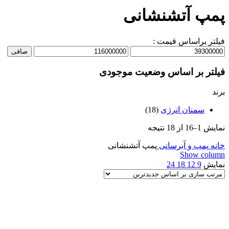
پمپ آتشنشانی
فیلتر براساس قیمت :
حداقل
حداكثر
صافی
قیمت
قيمت
فیلتر بر اساس وضعیت موجودی
برند
سمنان انرژی
(18)
Sorted
نمایش 1–16 از 18 نتیجه
by
latest
خانه
پمپ و آبرسانی
پمپ آتشنشانی
Show column
نمایش
9
12
18
24