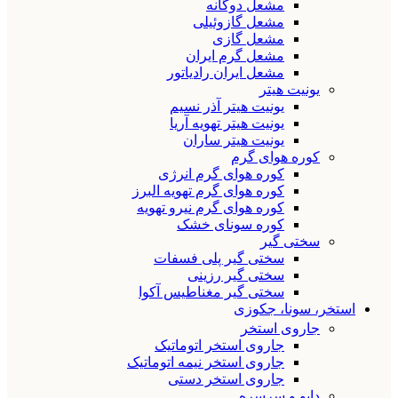
مشعل دوگانه
مشعل گازوئیلی
مشعل گازی
مشعل گرم ایران
مشعل ایران رادیاتور
یونیت هیتر
یونیت هیتر آذر نسیم
یونیت هیتر تهویه آریا
یونیت هیتر ساران
کوره هوای گرم
کوره هوای گرم انرژی
کوره هوای گرم تهویه البرز
کوره هوای گرم نیرو تهویه
کوره سونای خشک
سختی گیر
سختی گیر پلی فسفات
سختی گیر رزینی
سختی گیر مغناطیس آکوا
استخر، سونا، جکوزی
جاروی استخر
جاروی استخر اتوماتیک
جاروی استخر نیمه اتوماتیک
جاروی استخر دستی
دایو و سرسره