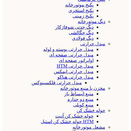
پکیج موتورخانه
پکیج استخری
پکیج زمینی
دیگ موتورخانه
دیگ چدنی شوفاژکار
دیگ چگالشی
دیگ فولادی
مبدل حرارتی
مبدل حرارتی پوسته و لوله
مبدل حرارتی صفحه ای
اواپراتور صفحه ای
مبدل حرارتی HTM
مبدل حرارتی ایمکس
مبدل حرارتی هپاکو
مبدل حرارتی فلکسینوکس
مخزن یا منبع موتورخانه
منبع انبساط باز
منبع دو جداره
منبع کویلی
حوله خشک کن
حوله خشک کن آنیت
HTM حوله خشک کن استیل
مشعل موتورخانه