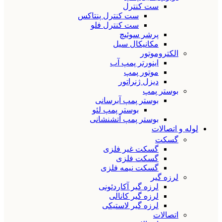
ست کنترل
ست کنترل پنتاکس
ست کنترل فلو
پرشر سوئیچ
مکانیکال سیل
الکتروموتور
اینورتر پمپ آب
موتور پمپ
دیزل ژنراتور
بوستر پمپ
بوستر پمپ آبرسانی
بوستر پمپ لئو
بوستر پمپ آتشنشانی
لوله و اتصالات
گسکت
گسکت غیر فلزی
گسکت فلزی
گسکت نیمه فلزی
لرزه گیر
لرزه گیر آکاردئونی
لرزه گیر کانالی
لرزه گیر لاستیکی
اتصالات