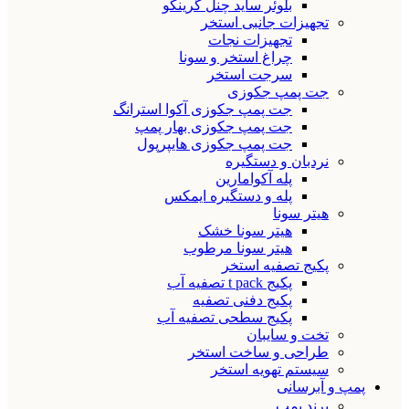
بلوئر ساید چنل گرینکو
تجهیزات جانبی استخر
تجهیزات نجات
چراغ استخر و سونا
سرجت استخر
جت پمپ جکوزی
جت پمپ جکوزی آکوا استرانگ
جت پمپ جکوزی بهار پمپ
جت پمپ جکوزی هایپرپول
نردبان و دستگیره
پله آکوامارین
پله و دستگیره ایمکس
هیتر سونا
هیتر سونا خشک
هیتر سونا مرطوب
پکیج تصفیه استخر
پکیج t pack تصفیه آب
پکیج دفنی تصفیه
پکیج سطحی تصفیه آب
تخت و سایبان
طراحی و ساخت استخر
سیستم تهویه استخر
پمپ و آبرسانی
برند پمپ