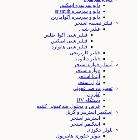
دایو سرسره ایمکس
دایو و سرسره sr smith
دایو و سرسره آکوامارین
فیلتر تصفیه استخر
فیلتر شنی
فیلتر شنی آکوا اطلس
فیلتر شنی ایمکس
فیلتر شنی هایوارد
فیلتر کارتریجی
فیلتر دیاتومه
آبنما و فواره استخر
فواره استخر
آبنما استخر
نازل استخر
تجهیزات ضد عفونی
کلرزن
دستگاه UV
قرص و محلول ضدعفونی کننده
اسکیمر استرینر و گریل
استرینر استخر
اسکیمر استخر
بلوئر جکوزی
بلوئر جکوزی هایپرپول