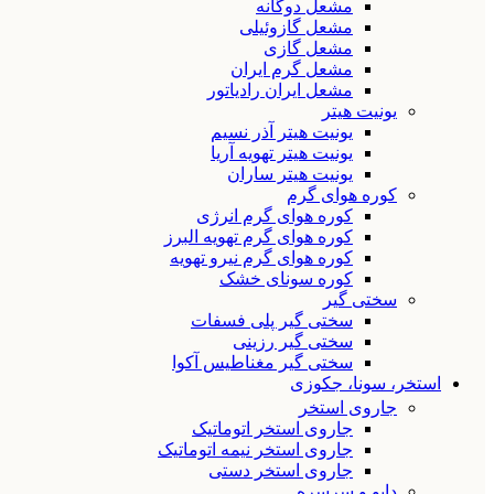
مشعل دوگانه
مشعل گازوئیلی
مشعل گازی
مشعل گرم ایران
مشعل ایران رادیاتور
یونیت هیتر
یونیت هیتر آذر نسیم
یونیت هیتر تهویه آریا
یونیت هیتر ساران
کوره هوای گرم
کوره هوای گرم انرژی
کوره هوای گرم تهویه البرز
کوره هوای گرم نیرو تهویه
کوره سونای خشک
سختی گیر
سختی گیر پلی فسفات
سختی گیر رزینی
سختی گیر مغناطیس آکوا
استخر، سونا، جکوزی
جاروی استخر
جاروی استخر اتوماتیک
جاروی استخر نیمه اتوماتیک
جاروی استخر دستی
دایو و سرسره