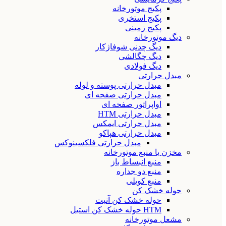
پکیج موتورخانه
پکیج استخری
پکیج زمینی
دیگ موتورخانه
دیگ چدنی شوفاژکار
دیگ چگالشی
دیگ فولادی
مبدل حرارتی
مبدل حرارتی پوسته و لوله
مبدل حرارتی صفحه ای
اواپراتور صفحه ای
مبدل حرارتی HTM
مبدل حرارتی ایمکس
مبدل حرارتی هپاکو
مبدل حرارتی فلکسینوکس
مخزن یا منبع موتورخانه
منبع انبساط باز
منبع دو جداره
منبع کویلی
حوله خشک کن
حوله خشک کن آنیت
HTM حوله خشک کن استیل
مشعل موتورخانه