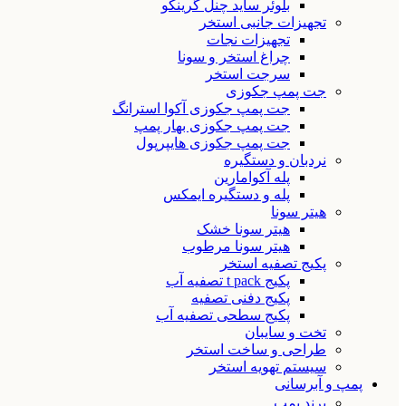
بلوئر ساید چنل گرینکو
تجهیزات جانبی استخر
تجهیزات نجات
چراغ استخر و سونا
سرجت استخر
جت پمپ جکوزی
جت پمپ جکوزی آکوا استرانگ
جت پمپ جکوزی بهار پمپ
جت پمپ جکوزی هایپرپول
نردبان و دستگیره
پله آکوامارین
پله و دستگیره ایمکس
هیتر سونا
هیتر سونا خشک
هیتر سونا مرطوب
پکیج تصفیه استخر
پکیج t pack تصفیه آب
پکیج دفنی تصفیه
پکیج سطحی تصفیه آب
تخت و سایبان
طراحی و ساخت استخر
سیستم تهویه استخر
پمپ و آبرسانی
برند پمپ