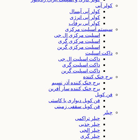
کولر آبی
کولر آبی آبسال
کولر آبی انرژی
کولر آبی برفاب
سیستم اسپلیت مرکزی
اسپلیت مرکزی ال جی
اسپلیت مرکزی گری
اسپلیت مرکزی گرین
داکت اسپلیت
داکت اسپلیت ال جی
داکت اسپلیت گری
داکت اسپلیت گرین
برج خنک کننده
برج خنک کننده آذر نسیم
برج خنک کننده سار آفرین
فن کویل
فن کویل دیواری یا کاستی
فن کویل سقفی زمینی
چیلر
چیلر تراکمی
چیلر جذبی
چیلر الجی
چیلر گری