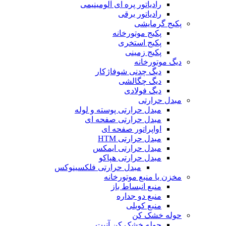
رادیاتور پره ای آلومینیمی
رادیاتور برقی
پکیج گرمایشی
پکیج موتورخانه
پکیج استخری
پکیج زمینی
دیگ موتورخانه
دیگ چدنی شوفاژکار
دیگ چگالشی
دیگ فولادی
مبدل حرارتی
مبدل حرارتی پوسته و لوله
مبدل حرارتی صفحه ای
اواپراتور صفحه ای
مبدل حرارتی HTM
مبدل حرارتی ایمکس
مبدل حرارتی هپاکو
مبدل حرارتی فلکسینوکس
مخزن یا منبع موتورخانه
منبع انبساط باز
منبع دو جداره
منبع کویلی
حوله خشک کن
حوله خشک کن آنیت