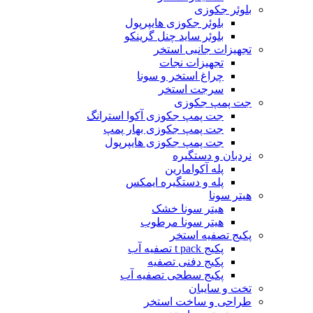
بلوئر جکوزی
بلوئر جکوزی هایپرپول
بلوئر ساید چنل گرینکو
تجهیزات جانبی استخر
تجهیزات نجات
چراغ استخر و سونا
سرجت استخر
جت پمپ جکوزی
جت پمپ جکوزی آکوا استرانگ
جت پمپ جکوزی بهار پمپ
جت پمپ جکوزی هایپرپول
نردبان و دستگیره
پله آکوامارین
پله و دستگیره ایمکس
هیتر سونا
هیتر سونا خشک
هیتر سونا مرطوب
پکیج تصفیه استخر
پکیج t pack تصفیه آب
پکیج دفنی تصفیه
پکیج سطحی تصفیه آب
تخت و سایبان
طراحی و ساخت استخر