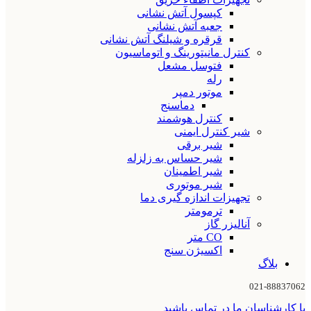
کپسول آتش نشانی
جعبه آتش نشانی
قرقره و شیلنگ آتش نشانی
کنترل مانیتورینگ و اتوماسیون
فتوسل مشعل
رله
موتور دمپر
دماسنج
کنترل هوشمند
شیر کنترل ایمنی
شیر برقی
شیر حساس به زلزله
شیر اطمینان
شیر موتوری
تجهیزات اندازه گیری دما
ترمومتر
آنالیزر گاز
CO متر
اکسیژن سنج
بلاگ
021-88837062
با کارشناسان ما در تماس باشید