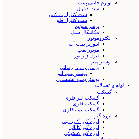
لوازم جانبی پمپ
ست کنترل
ست کنترل پنتاکس
ست کنترل فلو
پرشر سوئیچ
مکانیکال سیل
الکتروموتور
اینورتر پمپ آب
موتور پمپ
دیزل ژنراتور
بوستر پمپ
بوستر پمپ آبرسانی
بوستر پمپ لئو
بوستر پمپ آتشنشانی
لوله و اتصالات
گسکت
گسکت غیر فلزی
گسکت فلزی
گسکت نیمه فلزی
لرزه گیر
لرزه گیر آکاردئونی
لرزه گیر کانالی
لرزه گیر لاستیکی