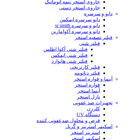
جاروی استخر نیمه اتوماتیک
جاروی استخر دستی
دایو و سرسره
دایو سرسره ایمکس
دایو و سرسره sr smith
دایو و سرسره آکوامارین
فیلتر تصفیه استخر
فیلتر شنی
فیلتر شنی آکوا اطلس
فیلتر شنی ایمکس
فیلتر شنی هایوارد
فیلتر کارتریجی
فیلتر دیاتومه
آبنما و فواره استخر
فواره استخر
آبنما استخر
نازل استخر
تجهیزات ضد عفونی
کلرزن
دستگاه UV
قرص و محلول ضدعفونی کننده
اسکیمر استرینر و گریل
استرینر استخر
اسکیمر استخر