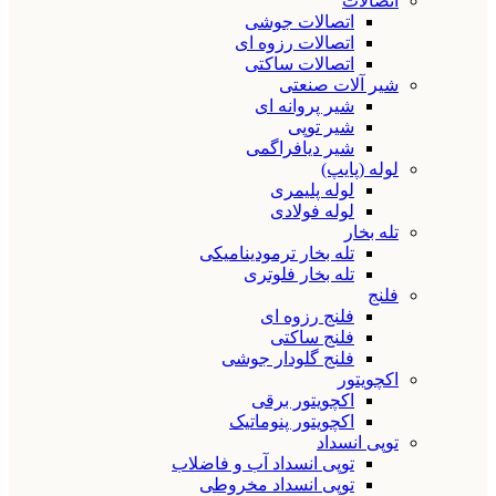
اتصالات
اتصالات جوشی
اتصالات رزوه ای
اتصالات ساکتی
شیر آلات صنعتی
شیر پروانه ای
شیر توپی
شیر دیافراگمی
لوله (پایپ)
لوله پلیمری
لوله فولادی
تله بخار
تله بخار ترمودینامیکی
تله بخار فلوتری
فلنج
فلنج رزوه ای
فلنج ساکتی
فلنج گلودار جوشی
اکچویتور
اکچویتور برقی
اکچویتور پنوماتیک
توپی انسداد
توپی انسداد آب و فاضلاب
توپی انسداد مخروطی