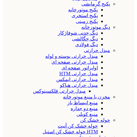
پکیج گرمایشی
پکیج موتورخانه
پکیج استخری
پکیج زمینی
دیگ موتورخانه
دیگ چدنی شوفاژکار
دیگ چگالشی
دیگ فولادی
مبدل حرارتی
مبدل حرارتی پوسته و لوله
مبدل حرارتی صفحه ای
اواپراتور صفحه ای
مبدل حرارتی HTM
مبدل حرارتی ایمکس
مبدل حرارتی هپاکو
مبدل حرارتی فلکسینوکس
مخزن یا منبع موتورخانه
منبع انبساط باز
منبع دو جداره
منبع کویلی
حوله خشک کن
حوله خشک کن آنیت
HTM حوله خشک کن استیل