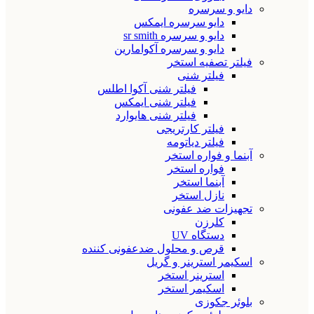
دایو و سرسره
دایو سرسره ایمکس
دایو و سرسره sr smith
دایو و سرسره آکوامارین
فیلتر تصفیه استخر
فیلتر شنی
فیلتر شنی آکوا اطلس
فیلتر شنی ایمکس
فیلتر شنی هایوارد
فیلتر کارتریجی
فیلتر دیاتومه
آبنما و فواره استخر
فواره استخر
آبنما استخر
نازل استخر
تجهیزات ضد عفونی
کلرزن
دستگاه UV
قرص و محلول ضدعفونی کننده
اسکیمر استرینر و گریل
استرینر استخر
اسکیمر استخر
بلوئر جکوزی