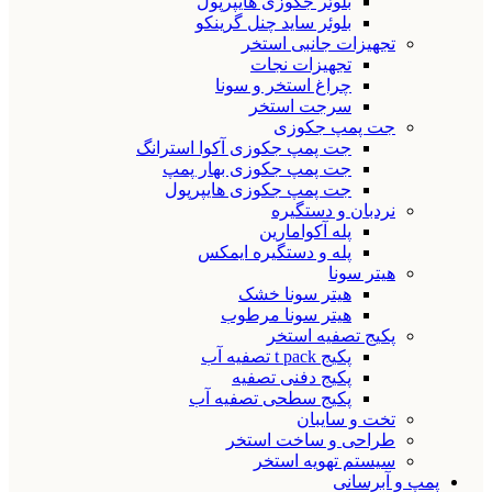
بلوئر جکوزی هایپرپول
بلوئر ساید چنل گرینکو
تجهیزات جانبی استخر
تجهیزات نجات
چراغ استخر و سونا
سرجت استخر
جت پمپ جکوزی
جت پمپ جکوزی آکوا استرانگ
جت پمپ جکوزی بهار پمپ
جت پمپ جکوزی هایپرپول
نردبان و دستگیره
پله آکوامارین
پله و دستگیره ایمکس
هیتر سونا
هیتر سونا خشک
هیتر سونا مرطوب
پکیج تصفیه استخر
پکیج t pack تصفیه آب
پکیج دفنی تصفیه
پکیج سطحی تصفیه آب
تخت و سایبان
طراحی و ساخت استخر
سیستم تهویه استخر
پمپ و آبرسانی