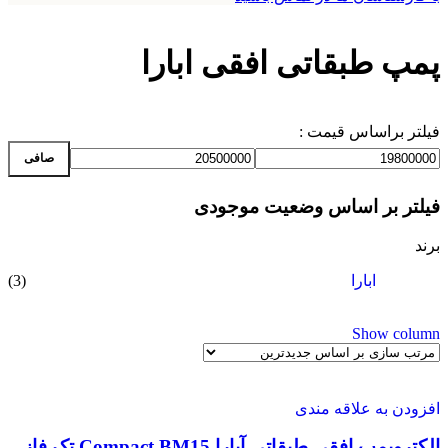
پمپ طبقاتی افقی ابارا
فیلتر براساس قیمت :
صافی
فیلتر بر اساس وضعیت موجودی
برند
(3)
ابارا
Show column
افزودن به علاقه مندی
الکتروپمپ افقی طبقاتی آبارا Compact BM15 تک فاز