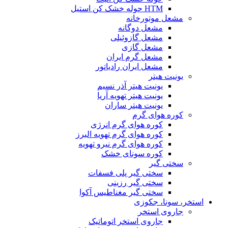
HTM حوله خشک کن استیل
مشعل موتورخانه
مشعل دوگانه
مشعل گازوئیلی
مشعل گازی
مشعل گرم ایران
مشعل ایران رادیاتور
یونیت هیتر
یونیت هیتر آذر نسیم
یونیت هیتر تهویه آریا
یونیت هیتر ساران
کوره هوای گرم
کوره هوای گرم انرژی
کوره هوای گرم تهویه البرز
کوره هوای گرم نیرو تهویه
کوره سونای خشک
سختی گیر
سختی گیر پلی فسفات
سختی گیر رزینی
سختی گیر مغناطیس آکوا
استخر، سونا، جکوزی
جاروی استخر
جاروی استخر اتوماتیک