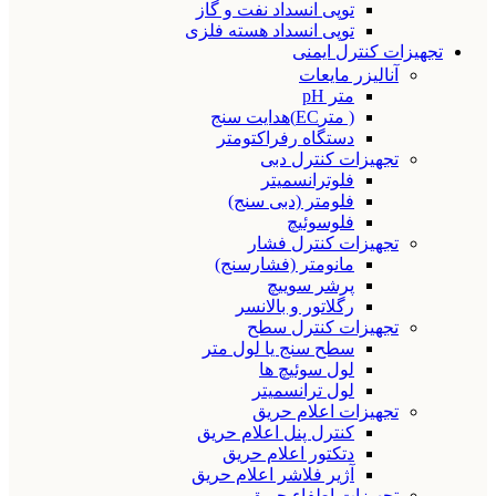
توپی انسداد نفت و گاز
توپی انسداد هسته فلزی
تجهیزات کنترل ایمنی
آنالیزر مایعات
متر pH
( مترEC)هدایت سنج
دستگاه رفراکتومتر
تجهیزات کنترل دبی
فلوترانسمیتر
فلومتر (دبی سنج)
فلوسوئیچ
تجهیزات کنترل فشار
مانومتر (فشارسنج)
پرشر سوییچ
رگلاتور و بالانسر
تجهیزات کنترل سطح
سطح سنج یا لول متر
لول سوئیچ ها
لول ترانسمیتر
تجهیزات اعلام حریق
کنترل پنل اعلام حریق
دتکتور اعلام حریق
آژیر فلاشر اعلام حریق
تجهیزات اطفاء حریق