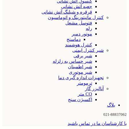
کپسول آتش نشانی
جعبه آتش نشانی
قرقره و شیلنگ آتش نشانی
کنترل مانیتورینگ و اتوماسیون
فتوسل مشعل
رله
موتور دمپر
دماسنج
کنترل هوشمند
شیر کنترل ایمنی
شیر برقی
شیر حساس به زلزله
شیر اطمینان
شیر موتوری
تجهیزات اندازه گیری دما
ترمومتر
آنالیزر گاز
CO متر
اکسیژن سنج
بلاگ
021-88837062
با کارشناسان ما در تماس باشید