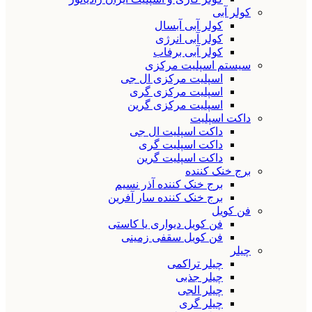
کولر آبی
کولر آبی آبسال
کولر آبی انرژی
کولر آبی برفاب
سیستم اسپلیت مرکزی
اسپلیت مرکزی ال جی
اسپلیت مرکزی گری
اسپلیت مرکزی گرین
داکت اسپلیت
داکت اسپلیت ال جی
داکت اسپلیت گری
داکت اسپلیت گرین
برج خنک کننده
برج خنک کننده آذر نسیم
برج خنک کننده سار آفرین
فن کویل
فن کویل دیواری یا کاستی
فن کویل سقفی زمینی
چیلر
چیلر تراکمی
چیلر جذبی
چیلر الجی
چیلر گری