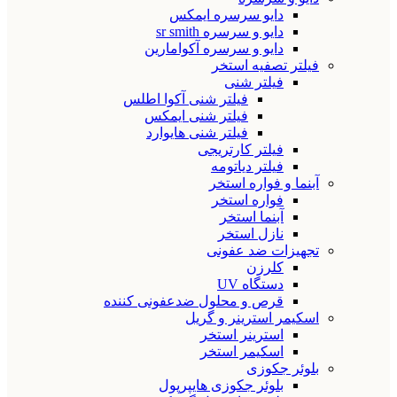
دایو سرسره ایمکس
دایو و سرسره sr smith
دایو و سرسره آکوامارین
فیلتر تصفیه استخر
فیلتر شنی
فیلتر شنی آکوا اطلس
فیلتر شنی ایمکس
فیلتر شنی هایوارد
فیلتر کارتریجی
فیلتر دیاتومه
آبنما و فواره استخر
فواره استخر
آبنما استخر
نازل استخر
تجهیزات ضد عفونی
کلرزن
دستگاه UV
قرص و محلول ضدعفونی کننده
اسکیمر استرینر و گریل
استرینر استخر
اسکیمر استخر
بلوئر جکوزی
بلوئر جکوزی هایپرپول