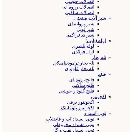
اتصالات جوشی
اتصالات رزوه ای
اتصالات ساکتی
شیر آلات صنعتی
شیر پروانه ای
شیر توپی
شیر دیافراگمی
لوله (پایپ)
لوله پلیمری
لوله فولادی
تله بخار
تله بخار ترمودینامیکی
تله بخار فلوتری
فلنج
فلنج رزوه ای
فلنج ساکتی
فلنج گلودار جوشی
اکچویتور
اکچویتور برقی
اکچویتور پنوماتیک
توپی انسداد
توپی انسداد آب و فاضلاب
توپی انسداد مخروطی
توپی انسداد نفت و گاز