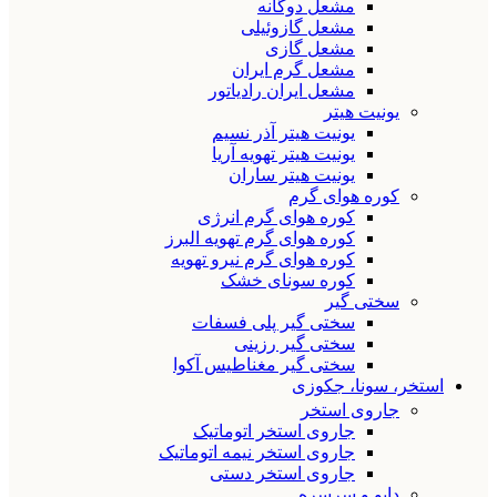
مشعل دوگانه
مشعل گازوئیلی
مشعل گازی
مشعل گرم ایران
مشعل ایران رادیاتور
یونیت هیتر
یونیت هیتر آذر نسیم
یونیت هیتر تهویه آریا
یونیت هیتر ساران
کوره هوای گرم
کوره هوای گرم انرژی
کوره هوای گرم تهویه البرز
کوره هوای گرم نیرو تهویه
کوره سونای خشک
سختی گیر
سختی گیر پلی فسفات
سختی گیر رزینی
سختی گیر مغناطیس آکوا
استخر، سونا، جکوزی
جاروی استخر
جاروی استخر اتوماتیک
جاروی استخر نیمه اتوماتیک
جاروی استخر دستی
دایو و سرسره