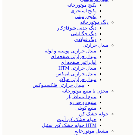
پکیج موتورخانه
پکیج استخری
پکیج زمینی
دیگ موتورخانه
دیگ چدنی شوفاژکار
دیگ چگالشی
دیگ فولادی
مبدل حرارتی
مبدل حرارتی پوسته و لوله
مبدل حرارتی صفحه ای
اواپراتور صفحه ای
مبدل حرارتی HTM
مبدل حرارتی ایمکس
مبدل حرارتی هپاکو
مبدل حرارتی فلکسینوکس
مخزن یا منبع موتورخانه
منبع انبساط باز
منبع دو جداره
منبع کویلی
حوله خشک کن
حوله خشک کن آنیت
HTM حوله خشک کن استیل
مشعل موتورخانه