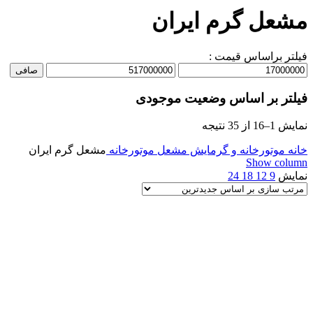
مشعل گرم ایران
فیلتر براساس قیمت :
حداقل
حداكثر
صافی
قیمت
قيمت
فیلتر بر اساس وضعیت موجودی
Sorted
نمایش 1–16 از 35 نتیجه
by
latest
خانه
موتورخانه و گرمایش
مشعل موتورخانه
مشعل گرم ایران
Show column
نمایش
9
12
18
24