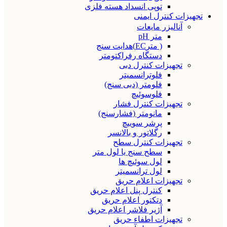
توپی انسداد هسته فلزی
تجهیزات کنترل ایمنی
آنالیزر مایعات
متر pH
( مترEC)هدایت سنج
دستگاه رفراکتومتر
تجهیزات کنترل دبی
فلوترانسمیتر
فلومتر (دبی سنج)
فلوسوئیچ
تجهیزات کنترل فشار
مانومتر (فشارسنج)
پرشر سوییچ
رگلاتور و بالانسر
تجهیزات کنترل سطح
سطح سنج یا لول متر
لول سوئیچ ها
لول ترانسمیتر
تجهیزات اعلام حریق
کنترل پنل اعلام حریق
دتکتور اعلام حریق
آژیر فلاشر اعلام حریق
تجهیزات اطفاء حریق