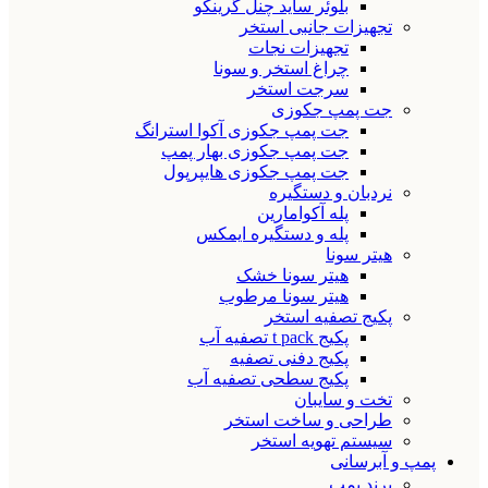
بلوئر ساید چنل گرینکو
تجهیزات جانبی استخر
تجهیزات نجات
چراغ استخر و سونا
سرجت استخر
جت پمپ جکوزی
جت پمپ جکوزی آکوا استرانگ
جت پمپ جکوزی بهار پمپ
جت پمپ جکوزی هایپرپول
نردبان و دستگیره
پله آکوامارین
پله و دستگیره ایمکس
هیتر سونا
هیتر سونا خشک
هیتر سونا مرطوب
پکیج تصفیه استخر
پکیج t pack تصفیه آب
پکیج دفنی تصفیه
پکیج سطحی تصفیه آب
تخت و سایبان
طراحی و ساخت استخر
سیستم تهویه استخر
پمپ و آبرسانی
برند پمپ