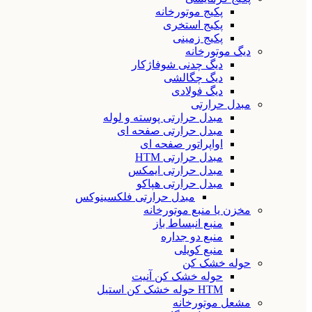
پکیج موتورخانه
پکیج استخری
پکیج زمینی
دیگ موتورخانه
دیگ چدنی شوفاژکار
دیگ چگالشی
دیگ فولادی
مبدل حرارتی
مبدل حرارتی پوسته و لوله
مبدل حرارتی صفحه ای
اواپراتور صفحه ای
مبدل حرارتی HTM
مبدل حرارتی ایمکس
مبدل حرارتی هپاکو
مبدل حرارتی فلکسینوکس
مخزن یا منبع موتورخانه
منبع انبساط باز
منبع دو جداره
منبع کویلی
حوله خشک کن
حوله خشک کن آنیت
HTM حوله خشک کن استیل
مشعل موتورخانه