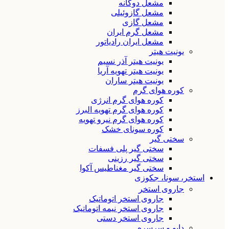
مشعل دوگانه
مشعل گازوئیلی
مشعل گازی
مشعل گرم ایران
مشعل ایران رادیاتور
یونیت هیتر
یونیت هیتر آذر نسیم
یونیت هیتر تهویه آریا
یونیت هیتر ساران
کوره هوای گرم
کوره هوای گرم انرژی
کوره هوای گرم تهویه البرز
کوره هوای گرم نیرو تهویه
کوره سونای خشک
سختی گیر
سختی گیر پلی فسفات
سختی گیر رزینی
سختی گیر مغناطیس آکوا
استخر، سونا، جکوزی
جاروی استخر
جاروی استخر اتوماتیک
جاروی استخر نیمه اتوماتیک
جاروی استخر دستی
دایو و سرسره