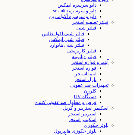
دایو سرسره ایمکس
دایو و سرسره sr smith
دایو و سرسره آکوامارین
فیلتر تصفیه استخر
فیلتر شنی
فیلتر شنی آکوا اطلس
فیلتر شنی ایمکس
فیلتر شنی هایوارد
فیلتر کارتریجی
فیلتر دیاتومه
آبنما و فواره استخر
فواره استخر
آبنما استخر
نازل استخر
تجهیزات ضد عفونی
کلرزن
دستگاه UV
قرص و محلول ضدعفونی کننده
اسکیمر استرینر و گریل
استرینر استخر
اسکیمر استخر
بلوئر جکوزی
بلوئر جکوزی هایپرپول