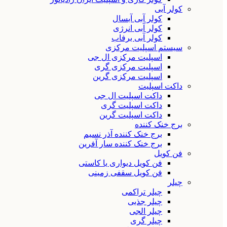
کولر آبی
کولر آبی آبسال
کولر آبی انرژی
کولر آبی برفاب
سیستم اسپلیت مرکزی
اسپلیت مرکزی ال جی
اسپلیت مرکزی گری
اسپلیت مرکزی گرین
داکت اسپلیت
داکت اسپلیت ال جی
داکت اسپلیت گری
داکت اسپلیت گرین
برج خنک کننده
برج خنک کننده آذر نسیم
برج خنک کننده سار آفرین
فن کویل
فن کویل دیواری یا کاستی
فن کویل سقفی زمینی
چیلر
چیلر تراکمی
چیلر جذبی
چیلر الجی
چیلر گری