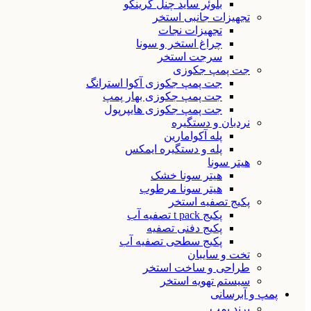
بلوئر ساید چنل گرینکو
تجهیزات جانبی استخر
تجهیزات نجات
چراغ استخر و سونا
سرجت استخر
جت پمپ جکوزی
جت پمپ جکوزی آکوا استرانگ
جت پمپ جکوزی بهار پمپ
جت پمپ جکوزی هایپرپول
نردبان و دستگیره
پله آکوامارین
پله و دستگیره ایمکس
هیتر سونا
هیتر سونا خشک
هیتر سونا مرطوب
پکیج تصفیه استخر
پکیج t pack تصفیه آب
پکیج دفنی تصفیه
پکیج سطحی تصفیه آب
تخت و سایبان
طراحی و ساخت استخر
سیستم تهویه استخر
پمپ و آبرسانی
برند پمپ