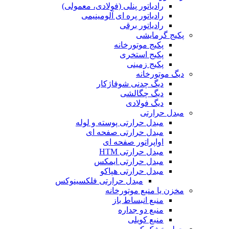
رادیاتور پنلی (فولادی، معمولی)
رادیاتور پره ای آلومینیمی
رادیاتور برقی
پکیج گرمایشی
پکیج موتورخانه
پکیج استخری
پکیج زمینی
دیگ موتورخانه
دیگ چدنی شوفاژکار
دیگ چگالشی
دیگ فولادی
مبدل حرارتی
مبدل حرارتی پوسته و لوله
مبدل حرارتی صفحه ای
اواپراتور صفحه ای
مبدل حرارتی HTM
مبدل حرارتی ایمکس
مبدل حرارتی هپاکو
مبدل حرارتی فلکسینوکس
مخزن یا منبع موتورخانه
منبع انبساط باز
منبع دو جداره
منبع کویلی