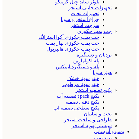
بلوئر ساید چنل گرینکو
تجهیزات جانبی استخر
تجهیزات نجات
چراغ استخر و سونا
سرجت استخر
جت پمپ جکوزی
جت پمپ جکوزی آکوا استرانگ
جت پمپ جکوزی بهار پمپ
جت پمپ جکوزی هایپرپول
نردبان و دستگیره
پله آکوامارین
پله و دستگیره ایمکس
هیتر سونا
هیتر سونا خشک
هیتر سونا مرطوب
پکیج تصفیه استخر
پکیج t pack تصفیه آب
پکیج دفنی تصفیه
پکیج سطحی تصفیه آب
تخت و سایبان
طراحی و ساخت استخر
سیستم تهویه استخر
پمپ و آبرسانی
برند پمپ