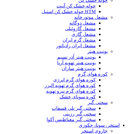
حوله خشک کن
حوله خشک کن آنیت
HTM حوله خشک کن استیل
مشعل موتورخانه
مشعل دوگانه
مشعل گازوئیلی
مشعل گازی
مشعل گرم ایران
مشعل ایران رادیاتور
یونیت هیتر
یونیت هیتر آذر نسیم
یونیت هیتر تهویه آریا
یونیت هیتر ساران
کوره هوای گرم
کوره هوای گرم انرژی
کوره هوای گرم تهویه البرز
کوره هوای گرم نیرو تهویه
کوره سونای خشک
سختی گیر
سختی گیر پلی فسفات
سختی گیر رزینی
سختی گیر مغناطیس آکوا
استخر، سونا، جکوزی
جاروی استخر