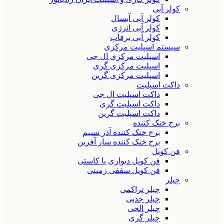
کولر آبی
کولر آبی آبسال
کولر آبی انرژی
کولر آبی برفاب
سیستم اسپلیت مرکزی
اسپلیت مرکزی ال جی
اسپلیت مرکزی گری
اسپلیت مرکزی گرین
داکت اسپلیت
داکت اسپلیت ال جی
داکت اسپلیت گری
داکت اسپلیت گرین
برج خنک کننده
برج خنک کننده آذر نسیم
برج خنک کننده سار آفرین
فن کویل
فن کویل دیواری یا کاستی
فن کویل سقفی زمینی
چیلر
چیلر تراکمی
چیلر جذبی
چیلر الجی
چیلر گری