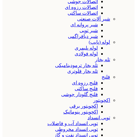
اتصالات جوشی
اتصالات رزوه ای
اتصالات ساکتی
شیر آلات صنعتی
شیر پروانه ای
شیر توپی
شیر دیافراگمی
لوله (پایپ)
لوله پلیمری
لوله فولادی
تله بخار
تله بخار ترمودینامیکی
تله بخار فلوتری
فلنج
فلنج رزوه ای
فلنج ساکتی
فلنج گلودار جوشی
اکچویتور
اکچویتور برقی
اکچویتور پنوماتیک
توپی انسداد
توپی انسداد آب و فاضلاب
توپی انسداد مخروطی
توپی انسداد نفت و گاز