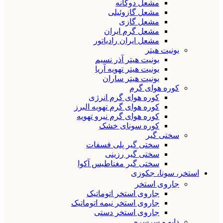
مشعل دوگانه
مشعل گازوئیلی
مشعل گازی
مشعل گرم ایران
مشعل ایران رادیاتور
یونیت هیتر
یونیت هیتر آذر نسیم
یونیت هیتر تهویه آریا
یونیت هیتر ساران
کوره هوای گرم
کوره هوای گرم انرژی
کوره هوای گرم تهویه البرز
کوره هوای گرم نیرو تهویه
کوره سونای خشک
سختی گیر
سختی گیر پلی فسفات
سختی گیر رزینی
سختی گیر مغناطیس آکوا
استخر، سونا، جکوزی
جاروی استخر
جاروی استخر اتوماتیک
جاروی استخر نیمه اتوماتیک
جاروی استخر دستی
دایو و سرسره