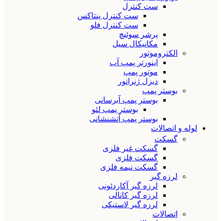
ست کنترل
ست کنترل پنتاکس
ست کنترل فلو
پرشر سوئیچ
مکانیکال سیل
الکتروموتور
اینورتر پمپ آب
موتور پمپ
دیزل ژنراتور
بوستر پمپ
بوستر پمپ آبرسانی
بوستر پمپ لئو
بوستر پمپ آتشنشانی
لوله و اتصالات
گسکت
گسکت غیر فلزی
گسکت فلزی
گسکت نیمه فلزی
لرزه گیر
لرزه گیر آکاردئونی
لرزه گیر کانالی
لرزه گیر لاستیکی
اتصالات