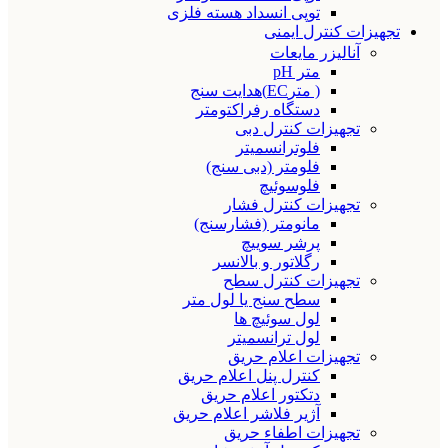
توپی انسداد هسته فلزی
تجهیزات کنترل ایمنی
آنالیزر مایعات
متر pH
( مترEC)هدایت سنج
دستگاه رفراکتومتر
تجهیزات کنترل دبی
فلوترانسمیتر
فلومتر (دبی سنج)
فلوسوئیچ
تجهیزات کنترل فشار
مانومتر (فشارسنج)
پرشر سوییچ
رگلاتور و بالانسر
تجهیزات کنترل سطح
سطح سنج یا لول متر
لول سوئیچ ها
لول ترانسمیتر
تجهیزات اعلام حریق
کنترل پنل اعلام حریق
دتکتور اعلام حریق
آژیر فلاشر اعلام حریق
تجهیزات اطفاء حریق