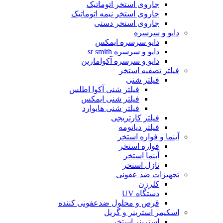
جاروی استخر اتوماتیک
جاروی استخر نیمه اتوماتیک
جاروی استخر دستی
دایو و سرسره
دایو سرسره ایمکس
دایو و سرسره sr smith
دایو و سرسره آکوامارین
فیلتر تصفیه استخر
فیلتر شنی
فیلتر شنی آکوا اطلس
فیلتر شنی ایمکس
فیلتر شنی هایوارد
فیلتر کارتریجی
فیلتر دیاتومه
آبنما و فواره استخر
فواره استخر
آبنما استخر
نازل استخر
تجهیزات ضد عفونی
کلرزن
دستگاه UV
قرص و محلول ضدعفونی کننده
اسکیمر استرینر و گریل
استرینر استخر