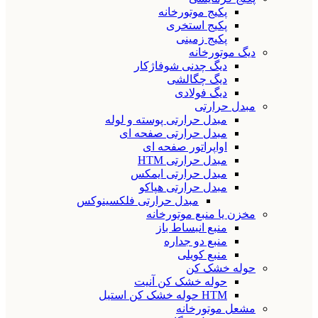
پکیج موتورخانه
پکیج استخری
پکیج زمینی
دیگ موتورخانه
دیگ چدنی شوفاژکار
دیگ چگالشی
دیگ فولادی
مبدل حرارتی
مبدل حرارتی پوسته و لوله
مبدل حرارتی صفحه ای
اواپراتور صفحه ای
مبدل حرارتی HTM
مبدل حرارتی ایمکس
مبدل حرارتی هپاکو
مبدل حرارتی فلکسینوکس
مخزن یا منبع موتورخانه
منبع انبساط باز
منبع دو جداره
منبع کویلی
حوله خشک کن
حوله خشک کن آنیت
HTM حوله خشک کن استیل
مشعل موتورخانه