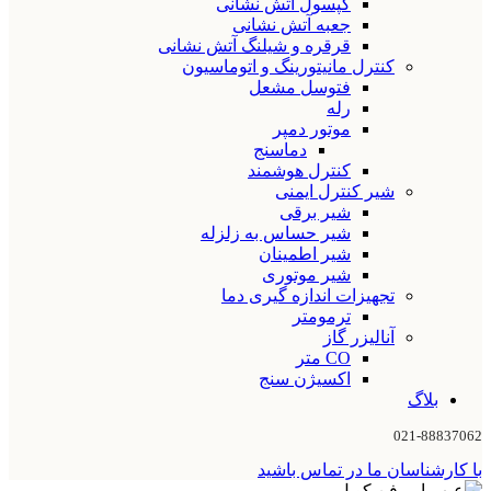
کپسول آتش نشانی
جعبه آتش نشانی
قرقره و شیلنگ آتش نشانی
کنترل مانیتورینگ و اتوماسیون
فتوسل مشعل
رله
موتور دمپر
دماسنج
کنترل هوشمند
شیر کنترل ایمنی
شیر برقی
شیر حساس به زلزله
شیر اطمینان
شیر موتوری
تجهیزات اندازه گیری دما
ترمومتر
آنالیزر گاز
CO متر
اکسیژن سنج
بلاگ
021-88837062
با کارشناسان ما در تماس باشید