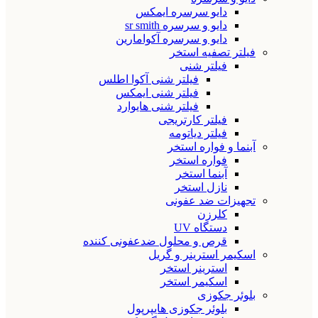
دایو سرسره ایمکس
دایو و سرسره sr smith
دایو و سرسره آکوامارین
فیلتر تصفیه استخر
فیلتر شنی
فیلتر شنی آکوا اطلس
فیلتر شنی ایمکس
فیلتر شنی هایوارد
فیلتر کارتریجی
فیلتر دیاتومه
آبنما و فواره استخر
فواره استخر
آبنما استخر
نازل استخر
تجهیزات ضد عفونی
کلرزن
دستگاه UV
قرص و محلول ضدعفونی کننده
اسکیمر استرینر و گریل
استرینر استخر
اسکیمر استخر
بلوئر جکوزی
بلوئر جکوزی هایپرپول