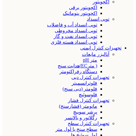
اکچویتور
اکچویتور برقی
اکچویتور پنوماتیک
توپی انسداد
توپی انسداد آب و فاضلاب
توپی انسداد مخروطی
توپی انسداد نفت و گاز
توپی انسداد هسته فلزی
تجهیزات کنترل ایمنی
آنالیزر مایعات
متر pH
( مترEC)هدایت سنج
دستگاه رفراکتومتر
تجهیزات کنترل دبی
فلوترانسمیتر
فلومتر (دبی سنج)
فلوسوئیچ
تجهیزات کنترل فشار
مانومتر (فشارسنج)
پرشر سوییچ
رگلاتور و بالانسر
تجهیزات کنترل سطح
سطح سنج یا لول متر
لول سوئیچ ها