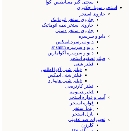
سختی گیر مغناطیس آکوا
استخر، سونا، جکوزی
جاروی استخر
جاروی استخر اتوماتیک
جاروی استخر نیمه اتوماتیک
جاروی استخر دستی
دایو و سرسره
دایو سرسره ایمکس
دایو و سرسره sr smith
دایو و سرسره آکوامارین
فیلتر تصفیه استخر
فیلتر شنی
فیلتر شنی آکوا اطلس
فیلتر شنی ایمکس
فیلتر شنی هایوارد
فیلتر کارتریجی
فیلتر دیاتومه
آبنما و فواره استخر
فواره استخر
آبنما استخر
نازل استخر
تجهیزات ضد عفونی
کلرزن
دستگاه UV