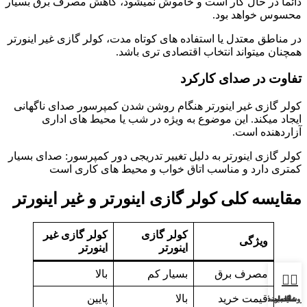
دائما در حال کار است و خاموش نمیشود، کاهش مصرف برق بسیار
محسوس خواهد بود.
در مناطق معتدل یا استفاده های کوتاه مدت، کولر گازی غیر اینورتر
همچنان میتواند انتخاب اقتصادی تری باشد.
تفاوت در صدای کارکرد
کولر گازی غیر اینورتر هنگام روشن شدن کمپرسور صدای ناگهانی
ایجاد میکند. این موضوع به ویژه در شب یا محیط های اداری
آزاردهنده است.
کولر گازی اینورتر به دلیل تغییر تدریجی دور کمپرسور: صدای بسیار
کمتری دارد و مناسب اتاق خواب و محیط های کاری است
مقایسه کلی کولر گازی اینورتر و غیر اینورتر
کولر گازی
کولر گازی غیر
ویژگی
اینورتر
اینورتر
مصرف برق
بسیار کم
بالا
قیمت خرید
بالا
پایین
روشگاه
سایدبار
علاقه مندی
سبد خرید
حساب کاربری من