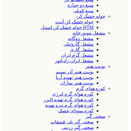
منبع دو جداره
منبع کویلی
حوله خشک کن
حوله خشک کن آنیت
HTM حوله خشک کن استیل
مشعل موتورخانه
مشعل دوگانه
مشعل گازوئیلی
مشعل گازی
مشعل گرم ایران
مشعل ایران رادیاتور
یونیت هیتر
یونیت هیتر آذر نسیم
یونیت هیتر تهویه آریا
یونیت هیتر ساران
کوره هوای گرم
کوره هوای گرم انرژی
کوره هوای گرم تهویه البرز
کوره هوای گرم نیرو تهویه
کوره سونای خشک
سختی گیر
سختی گیر پلی فسفات
سختی گیر رزینی