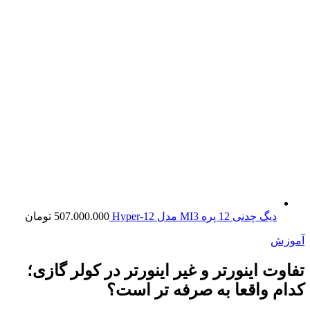
دیگ چدنی 12 پره MI3 مدل Hyper-12
507.000.000
تومان
آموزش
تفاوت اینورتر و غیر اینورتر در کولر گازی؛
کدام واقعا به صرفه تر است؟