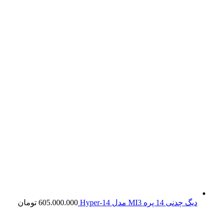
دیگ چدنی 14 پره MI3 مدل Hyper-14
605.000.000
تومان