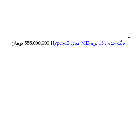
دیگ چدنی 13 پره MI3 مدل Hyper-13
556.000.000
تومان