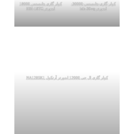
کولر-گازی-هایسنس-30000-
کولر گازی هایسنس 18000
اینورتر-hih-30vq
اینورتر HIH-18TG
کولر گازی ال جی 12000 اینورتر آرتکول NA128SK1