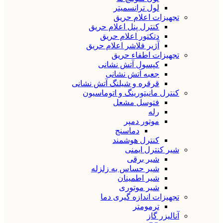
لول ترانسمیتر
تجهیزات اعلام حریق
کنترل پنل اعلام حریق
دتکتور اعلام حریق
آژیر فلاشر اعلام حریق
تجهیزات اطفاء حریق
کپسول آتش نشانی
جعبه آتش نشانی
قرقره و شیلنگ آتش نشانی
کنترل مانیتورینگ و اتوماسیون
فتوسل مشعل
رله
موتور دمپر
دماسنج
کنترل هوشمند
شیر کنترل ایمنی
شیر برقی
شیر حساس به زلزله
شیر اطمینان
شیر موتوری
تجهیزات اندازه گیری دما
ترمومتر
آنالیزر گاز