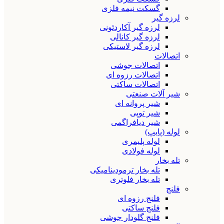
گسکت نیمه فلزی
لرزه گیر
لرزه گیر آکاردئونی
لرزه گیر کانالی
لرزه گیر لاستیکی
اتصالات
اتصالات جوشی
اتصالات رزوه ای
اتصالات ساکتی
شیر آلات صنعتی
شیر پروانه ای
شیر توپی
شیر دیافراگمی
لوله (پایپ)
لوله پلیمری
لوله فولادی
تله بخار
تله بخار ترمودینامیکی
تله بخار فلوتری
فلنج
فلنج رزوه ای
فلنج ساکتی
فلنج گلودار جوشی