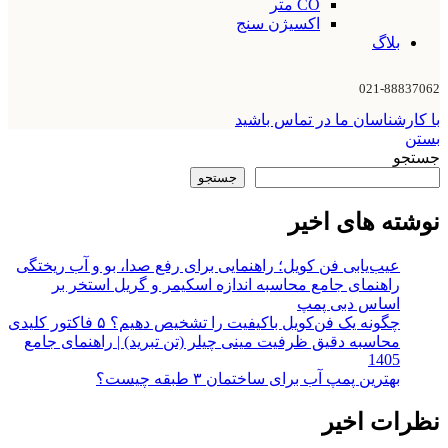
CO متر
اکسیژن سنج
بلاگ
021-88837062
با کارشناسان ما در تماس باشید
بستن
جستجو
جستجو
نوشته های اخیر
عیب‌یابی فن کویل؛ راهنمایی برای رفع صدا، بو و آب ریختگی
راهنمای جامع محاسبه اندازه اسکیمر و گریل استخر بر
اساس دبی پمپ
چگونه یک فن‌کویل باکیفیت را تشخیص دهیم؟ ۵ فاکتور کلیدی
محاسبه دقیق ظرفیت مینی چیلر (تن تبرید) | راهنمای جامع
1405
بهترین پمپ آب برای ساختمان ۳ طبقه چیست؟
نظرات اخیر