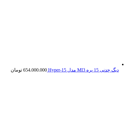
دیگ چدنی 15 پره MI3 مدل Hyper-15
654.000.000
تومان