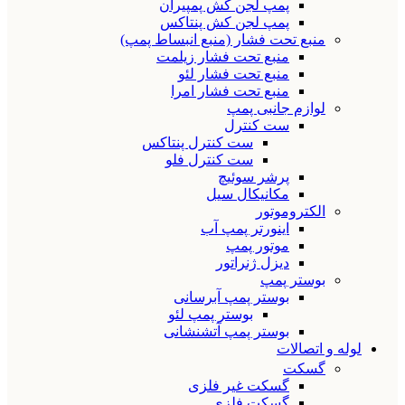
پمپ لجن کش پمپیران
پمپ لجن کش پنتاکس
منبع تحت فشار (منبع انبساط پمپ)
منبع تحت فشار زیلمت
منبع تحت فشار لئو
منبع تحت فشار امرا
لوازم جانبی پمپ
ست کنترل
ست کنترل پنتاکس
ست کنترل فلو
پرشر سوئیچ
مکانیکال سیل
الکتروموتور
اینورتر پمپ آب
موتور پمپ
دیزل ژنراتور
بوستر پمپ
بوستر پمپ آبرسانی
بوستر پمپ لئو
بوستر پمپ آتشنشانی
لوله و اتصالات
گسکت
گسکت غیر فلزی
گسکت فلزی