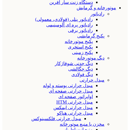
دستگاه زنت سار آفرین
موتورخانه و گرمایش
رادیاتور
رادیاتور پنلی (فولادی، معمولی)
رادیاتور پره ای آلومینیمی
رادیاتور برقی
پکیج گرمایشی
پکیج موتورخانه
پکیج استخری
پکیج زمینی
دیگ موتورخانه
دیگ چدنی شوفاژکار
دیگ چگالشی
دیگ فولادی
مبدل حرارتی
مبدل حرارتی پوسته و لوله
مبدل حرارتی صفحه ای
اواپراتور صفحه ای
مبدل حرارتی HTM
مبدل حرارتی ایمکس
مبدل حرارتی هپاکو
مبدل حرارتی فلکسینوکس
مخزن یا منبع موتورخانه
منبع انبساط باز