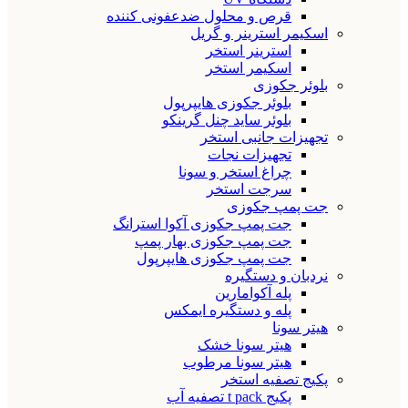
قرص و محلول ضدعفونی کننده
اسکیمر استرینر و گریل
استرینر استخر
اسکیمر استخر
بلوئر جکوزی
بلوئر جکوزی هایپرپول
بلوئر ساید چنل گرینکو
تجهیزات جانبی استخر
تجهیزات نجات
چراغ استخر و سونا
سرجت استخر
جت پمپ جکوزی
جت پمپ جکوزی آکوا استرانگ
جت پمپ جکوزی بهار پمپ
جت پمپ جکوزی هایپرپول
نردبان و دستگیره
پله آکوامارین
پله و دستگیره ایمکس
هیتر سونا
هیتر سونا خشک
هیتر سونا مرطوب
پکیج تصفیه استخر
پکیج t pack تصفیه آب