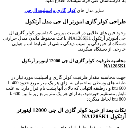
به کارشناسان فنی فراتاسیسات اطلاع دهید.
سایر مدل های
کولر گازی و اسپلیت ال جی
طراحی کولر گازی اینورتر ال جی مدل آرتکول
وجود فین های طلایی در قسمت بیرونی کندانسور کولر گازی ال
جی اینورتر آرتکول NA128SK1، باعث محفوظ ماندن مبدل حرارتی
دستگاه از خوردگی و آسیب دیدگی ناشی از شرایط آب و هوایی
خارجی از دستگاه میگردد.
محاسبه ظرفیت کولر گازی ال جی 12000 اینورتر آرتکول
NA128SK1
جهت محاسبه مقدار ظرفیت کولر گازی و اسپلیت مورد نیاز در
طبقه های وسطی ساختمان به ازای هر یک متر مربع حدود 400 تا
600 btu و درطبقه انتهایی که بالای آنها پشت بام قرار دارد. به علت
تابش مستقیم خورشید، به ازای هر یک مترمربع زیربنا بین 600 تا
800 btu لحاظ میگردد.
نکات بعد از خرید کولر گازی ال جی 12000 اینورتر
آرتکول
NA128SK1
بیشترین مقدار طول لوله های مسی بین یونیت داخلی و