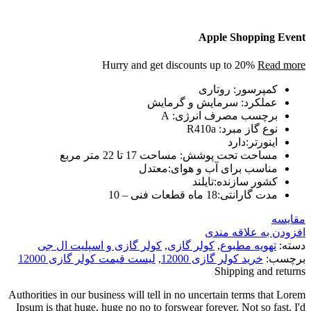
Apple Shopping Event
Hurry and get discounts up to 20%
Read more
کمپرسور
:
روتاری
عملکرد
:
سرمایش و گرمایش
برچسب مصرف انرژی
: A
نوع گاز مبرد
:
R410a
اینورتر:دارد
مساحت تحت پوشش
: مساحت 17 تا 22 متر مربع
مناسب برای آب و هوای
:معتدل
کشور سازنده:تایلند
مدت گارانتی:18 ماه قطعات فنی – 10
مقایسه
افزودن به علاقه مندی
دسته:
تهویه مطبوع
,
کولر گازی
,
کولر گازی و اسپلیت ال جی
برچسب:
خرید کولر گازی 12000
,
لیست قیمت کولر گازی 12000
Shipping and returns
Authorities in our business will tell in no uncertain terms that Lorem
Ipsum is that huge, huge no no to forswear forever. Not so fast, I'd