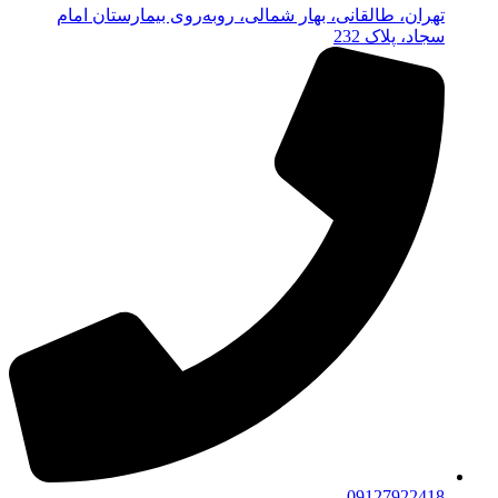
تهران، طالقانی، بهار شمالی، روبه‌روی بیمارستان امام
سجاد، پلاک 232
09127922418