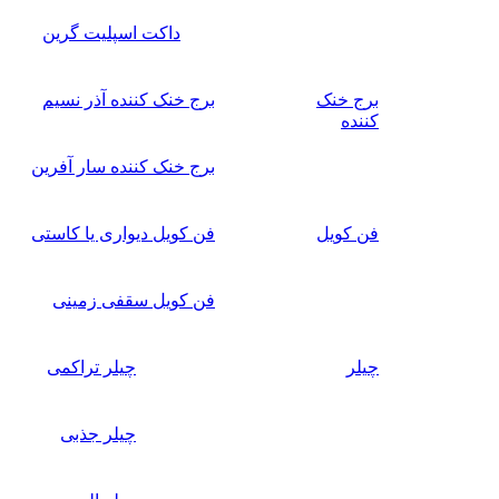
داکت اسپلیت گرین
برج خنک
برج خنک کننده آذر نسیم
کننده
برج خنک کننده سار آفرین
فن کویل
فن کویل دیواری یا کاستی
فن کویل سقفی زمینی
چیلر
چیلر تراکمی
چیلر جذبی