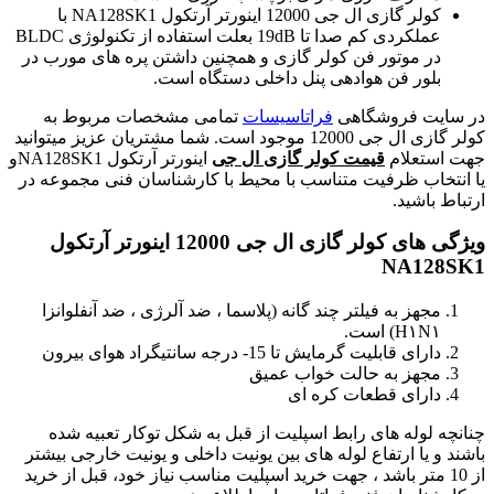
کولر گازی ال جی 12000 اینورتر آرتکول NA128SK1 با
عملکردی کم صدا تا 19dB بعلت استفاده از تکنولوژی BLDC
در موتور فن کولر گازی و همچنین داشتن پره های مورب در
بلور فن هوادهی پنل داخلی دستگاه است.
در سایت فروشگاهی
فراتاسیسات
تمامی مشخصات مربوط به
کولر گازی ال جی 12000 موجود است. شما مشتریان عزیز میتوانید
جهت استعلام
قیمت کولر گازی ال جی
اینورتر آرتکول NA128SK1و
یا انتخاب ظرفیت متناسب با محیط با کارشناسان فنی مجموعه در
ارتباط باشید.
ویژگی های کولر گازی ال جی 12000 اینورتر آرتکول
NA128SK1
مجهز به فیلتر چند گانه (پلاسما ، ضد آلرژی ، ضد آنفلوانزا
H۱N۱) است.
دارای قابلیت گرمایش تا 15- درجه سانتیگراد هوای بیرون
مجهز به حالت خواب عمیق
دارای قطعات کره ای
چنانچه لوله های رابط اسپلیت از قبل به شکل توکار تعبیه شده
باشند و یا ارتفاع لوله های بین یونیت داخلی و یونیت خارجی بیشتر
از 10 متر باشد ، جهت خرید اسپلیت مناسب نیاز خود، قبل از خرید