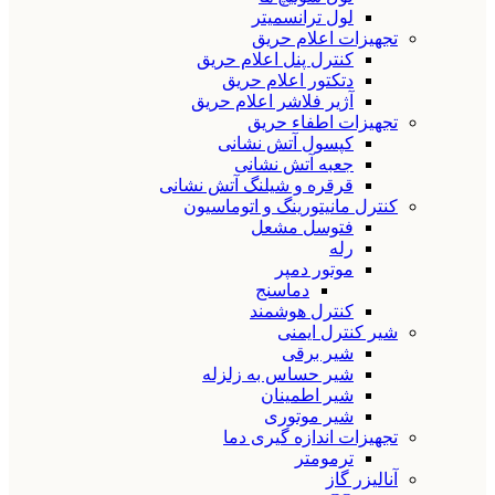
لول ترانسمیتر
تجهیزات اعلام حریق
کنترل پنل اعلام حریق
دتکتور اعلام حریق
آژیر فلاشر اعلام حریق
تجهیزات اطفاء حریق
کپسول آتش نشانی
جعبه آتش نشانی
قرقره و شیلنگ آتش نشانی
کنترل مانیتورینگ و اتوماسیون
فتوسل مشعل
رله
موتور دمپر
دماسنج
کنترل هوشمند
شیر کنترل ایمنی
شیر برقی
شیر حساس به زلزله
شیر اطمینان
شیر موتوری
تجهیزات اندازه گیری دما
ترمومتر
آنالیزر گاز