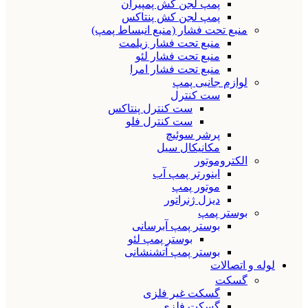
پمپ لجن کش پمپیران
پمپ لجن کش پنتاکس
منبع تحت فشار (منبع انبساط پمپ)
منبع تحت فشار زیلمت
منبع تحت فشار لئو
منبع تحت فشار امرا
لوازم جانبی پمپ
ست کنترل
ست کنترل پنتاکس
ست کنترل فلو
پرشر سوئیچ
مکانیکال سیل
الکتروموتور
اینورتر پمپ آب
موتور پمپ
دیزل ژنراتور
بوستر پمپ
بوستر پمپ آبرسانی
بوستر پمپ لئو
بوستر پمپ آتشنشانی
لوله و اتصالات
گسکت
گسکت غیر فلزی
گسکت فلزی