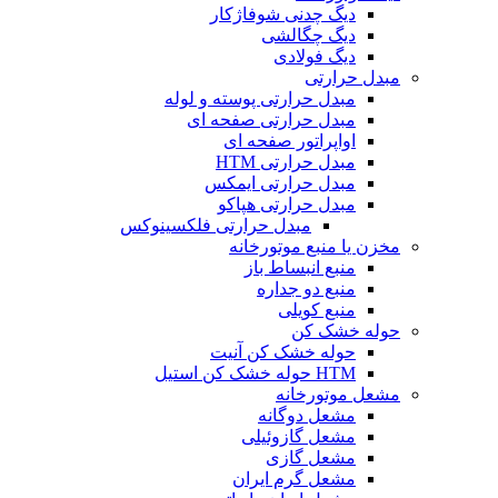
دیگ چدنی شوفاژکار
دیگ چگالشی
دیگ فولادی
مبدل حرارتی
مبدل حرارتی پوسته و لوله
مبدل حرارتی صفحه ای
اواپراتور صفحه ای
مبدل حرارتی HTM
مبدل حرارتی ایمکس
مبدل حرارتی هپاکو
مبدل حرارتی فلکسینوکس
مخزن یا منبع موتورخانه
منبع انبساط باز
منبع دو جداره
منبع کویلی
حوله خشک کن
حوله خشک کن آنیت
HTM حوله خشک کن استیل
مشعل موتورخانه
مشعل دوگانه
مشعل گازوئیلی
مشعل گازی
مشعل گرم ایران