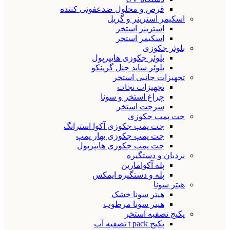
قرص و محلول ضدعفونی کننده
اسکیمر استرینر و گریل
استرینر استخر
اسکیمر استخر
بلوئر جکوزی
بلوئر جکوزی هایپرپول
بلوئر ساید چنل گرینکو
تجهیزات جانبی استخر
تجهیزات نجات
چراغ استخر و سونا
سرجت استخر
جت پمپ جکوزی
جت پمپ جکوزی آکوا استرانگ
جت پمپ جکوزی بهار پمپ
جت پمپ جکوزی هایپرپول
نردبان و دستگیره
پله آکوامارین
پله و دستگیره ایمکس
هیتر سونا
هیتر سونا خشک
هیتر سونا مرطوب
پکیج تصفیه استخر
پکیج t pack تصفیه آب