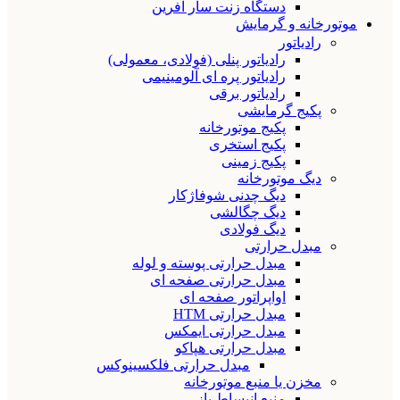
دستگاه زنت سار آفرین
موتورخانه و گرمایش
رادیاتور
رادیاتور پنلی (فولادی، معمولی)
رادیاتور پره ای آلومینیمی
رادیاتور برقی
پکیج گرمایشی
پکیج موتورخانه
پکیج استخری
پکیج زمینی
دیگ موتورخانه
دیگ چدنی شوفاژکار
دیگ چگالشی
دیگ فولادی
مبدل حرارتی
مبدل حرارتی پوسته و لوله
مبدل حرارتی صفحه ای
اواپراتور صفحه ای
مبدل حرارتی HTM
مبدل حرارتی ایمکس
مبدل حرارتی هپاکو
مبدل حرارتی فلکسینوکس
مخزن یا منبع موتورخانه
منبع انبساط باز