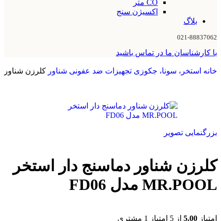
CO متر
اکسیژن سنج
بلاگ
021-88837062
با کارشناسان ما در تماس باشید
خانه
استخر، سونا، جکوزی
تجهیزات ضد عفونی
شناور
کلرزن شناور دماسنج د
بزرگنمایی تصویر
کلرزن شناور دماسنج دار استخر
MR.POOL مدل FD06
امتیاز
5.00
از 5 امتیاز
1
مشتری