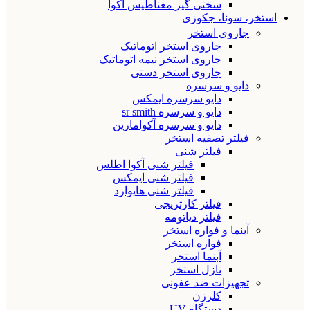
سختی گیر مغناطیس آکوا
استخر، سونا، جکوزی
جاروی استخر
جاروی استخر اتوماتیک
جاروی استخر نیمه اتوماتیک
جاروی استخر دستی
دایو و سرسره
دایو سرسره ایمکس
دایو و سرسره sr smith
دایو و سرسره آکوامارین
فیلتر تصفیه استخر
فیلتر شنی
فیلتر شنی آکوا اطلس
فیلتر شنی ایمکس
فیلتر شنی هایوارد
فیلتر کارتریجی
فیلتر دیاتومه
آبنما و فواره استخر
فواره استخر
آبنما استخر
نازل استخر
تجهیزات ضد عفونی
کلرزن
دستگاه UV