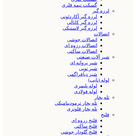
گسکت نیمه فلزی
لرزه گیر
لرزه گیر آکاردئونی
لرزه گیر کانالی
لرزه گیر لاستیکی
اتصالات
اتصالات جوشی
اتصالات رزوه ای
اتصالات ساکتی
شیر آلات صنعتی
شیر پروانه ای
شیر توپی
شیر دیافراگمی
لوله (پایپ)
لوله پلیمری
لوله فولادی
تله بخار
تله بخار ترمودینامیکی
تله بخار فلوتری
فلنج
فلنج رزوه ای
فلنج ساکتی
فلنج گلودار جوشی