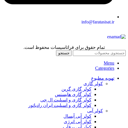
info@faratasisat.ir
تمام حقوق برای فراتاسیسات محفوظ است.
جستجو
Menu
Categories
تهویه مطبوع
کولر گازی
کولر گازی گرین
کولر گازی هایسنس
کولر گازی و اسپلیت ال جی
کولر گازی و اسپلیت ایران رادیاتور
کولر آبی
کولر آبی آبسال
کولر آبی انرژی
کولر آبی برفاب