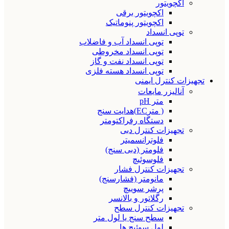
اکچویتور
اکچویتور برقی
اکچویتور پنوماتیک
توپی انسداد
توپی انسداد آب و فاضلاب
توپی انسداد مخروطی
توپی انسداد نفت و گاز
توپی انسداد هسته فلزی
تجهیزات کنترل ایمنی
آنالیزر مایعات
متر pH
( مترEC)هدایت سنج
دستگاه رفراکتومتر
تجهیزات کنترل دبی
فلوترانسمیتر
فلومتر (دبی سنج)
فلوسوئیچ
تجهیزات کنترل فشار
مانومتر (فشارسنج)
پرشر سوییچ
رگلاتور و بالانسر
تجهیزات کنترل سطح
سطح سنج یا لول متر
لول سوئیچ ها