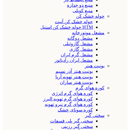
منبع دو جداره
منبع کویلی
حوله خشک کن
حوله خشک کن آنیت
HTM حوله خشک کن استیل
مشعل موتورخانه
مشعل دوگانه
مشعل گازوئیلی
مشعل گازی
مشعل گرم ایران
مشعل ایران رادیاتور
یونیت هیتر
یونیت هیتر آذر نسیم
یونیت هیتر تهویه آریا
یونیت هیتر ساران
کوره هوای گرم
کوره هوای گرم انرژی
کوره هوای گرم تهویه البرز
کوره هوای گرم نیرو تهویه
کوره سونای خشک
سختی گیر
سختی گیر پلی فسفات
سختی گیر رزینی