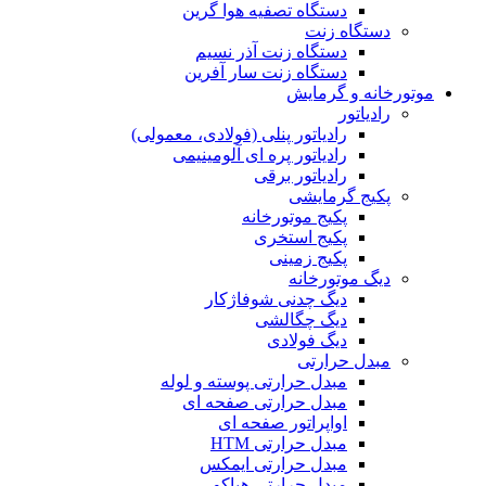
دستگاه تصفیه هوا گرین
دستگاه زنت
دستگاه زنت آذر نسیم
دستگاه زنت سار آفرین
موتورخانه و گرمایش
رادیاتور
رادیاتور پنلی (فولادی، معمولی)
رادیاتور پره ای آلومینیمی
رادیاتور برقی
پکیج گرمایشی
پکیج موتورخانه
پکیج استخری
پکیج زمینی
دیگ موتورخانه
دیگ چدنی شوفاژکار
دیگ چگالشی
دیگ فولادی
مبدل حرارتی
مبدل حرارتی پوسته و لوله
مبدل حرارتی صفحه ای
اواپراتور صفحه ای
مبدل حرارتی HTM
مبدل حرارتی ایمکس
مبدل حرارتی هپاکو