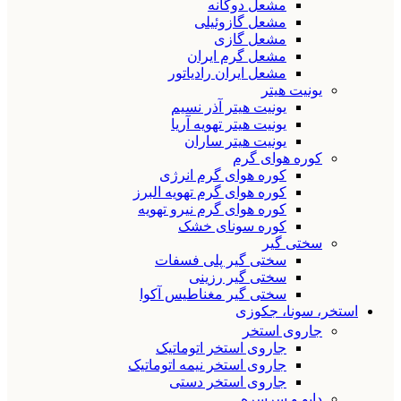
مشعل دوگانه
مشعل گازوئیلی
مشعل گازی
مشعل گرم ایران
مشعل ایران رادیاتور
یونیت هیتر
یونیت هیتر آذر نسیم
یونیت هیتر تهویه آریا
یونیت هیتر ساران
کوره هوای گرم
کوره هوای گرم انرژی
کوره هوای گرم تهویه البرز
کوره هوای گرم نیرو تهویه
کوره سونای خشک
سختی گیر
سختی گیر پلی فسفات
سختی گیر رزینی
سختی گیر مغناطیس آکوا
استخر، سونا، جکوزی
جاروی استخر
جاروی استخر اتوماتیک
جاروی استخر نیمه اتوماتیک
جاروی استخر دستی
دایو و سرسره