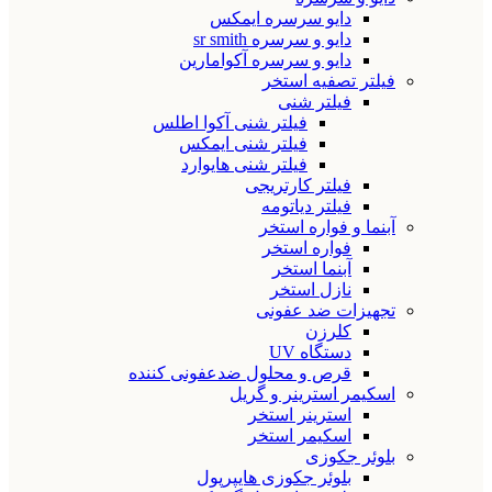
دایو سرسره ایمکس
دایو و سرسره sr smith
دایو و سرسره آکوامارین
فیلتر تصفیه استخر
فیلتر شنی
فیلتر شنی آکوا اطلس
فیلتر شنی ایمکس
فیلتر شنی هایوارد
فیلتر کارتریجی
فیلتر دیاتومه
آبنما و فواره استخر
فواره استخر
آبنما استخر
نازل استخر
تجهیزات ضد عفونی
کلرزن
دستگاه UV
قرص و محلول ضدعفونی کننده
اسکیمر استرینر و گریل
استرینر استخر
اسکیمر استخر
بلوئر جکوزی
بلوئر جکوزی هایپرپول