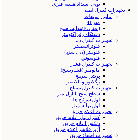
توپی انسداد هسته فلزی
تجهیزات کنترل ایمنی
آنالیزر مایعات
متر pH
( مترEC)هدایت سنج
دستگاه رفراکتومتر
تجهیزات کنترل دبی
فلوترانسمیتر
فلومتر (دبی سنج)
فلوسوئیچ
تجهیزات کنترل فشار
مانومتر (فشارسنج)
پرشر سوییچ
رگلاتور و بالانسر
تجهیزات کنترل سطح
سطح سنج یا لول متر
لول سوئیچ ها
لول ترانسمیتر
تجهیزات اعلام حریق
کنترل پنل اعلام حریق
دتکتور اعلام حریق
آژیر فلاشر اعلام حریق
تجهیزات اطفاء حریق