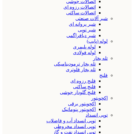
اتصالات جوشی
اتصالات رزوه ای
اتصالات ساکتی
شیر آلات صنعتی
شیر پروانه ای
شیر توپی
شیر دیافراگمی
لوله (پایپ)
لوله پلیمری
لوله فولادی
تله بخار
تله بخار ترمودینامیکی
تله بخار فلوتری
فلنج
فلنج رزوه ای
فلنج ساکتی
فلنج گلودار جوشی
اکچویتور
اکچویتور برقی
اکچویتور پنوماتیک
توپی انسداد
توپی انسداد آب و فاضلاب
توپی انسداد مخروطی
توپی انسداد نفت و گاز