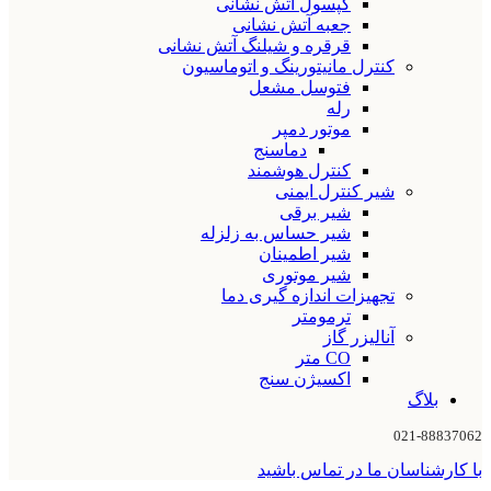
کپسول آتش نشانی
جعبه آتش نشانی
قرقره و شیلنگ آتش نشانی
کنترل مانیتورینگ و اتوماسیون
فتوسل مشعل
رله
موتور دمپر
دماسنج
کنترل هوشمند
شیر کنترل ایمنی
شیر برقی
شیر حساس به زلزله
شیر اطمینان
شیر موتوری
تجهیزات اندازه گیری دما
ترمومتر
آنالیزر گاز
CO متر
اکسیژن سنج
بلاگ
021-88837062
با کارشناسان ما در تماس باشید