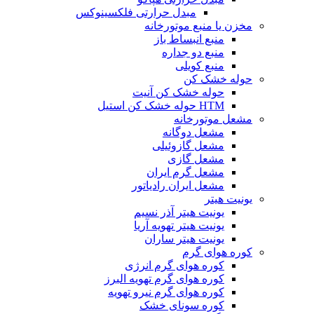
مبدل حرارتی فلکسینوکس
مخزن یا منبع موتورخانه
منبع انبساط باز
منبع دو جداره
منبع کویلی
حوله خشک کن
حوله خشک کن آنیت
HTM حوله خشک کن استیل
مشعل موتورخانه
مشعل دوگانه
مشعل گازوئیلی
مشعل گازی
مشعل گرم ایران
مشعل ایران رادیاتور
یونیت هیتر
یونیت هیتر آذر نسیم
یونیت هیتر تهویه آریا
یونیت هیتر ساران
کوره هوای گرم
کوره هوای گرم انرژی
کوره هوای گرم تهویه البرز
کوره هوای گرم نیرو تهویه
کوره سونای خشک