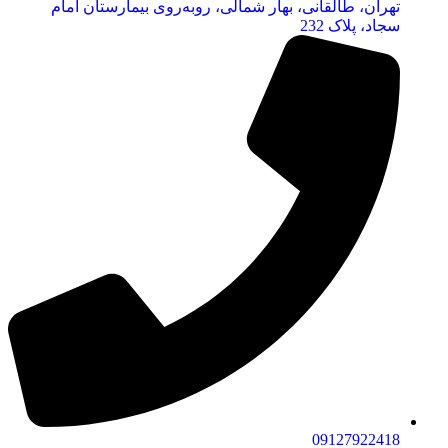
تهران، طالقانی، بهار شمالی، روبه‌روی بیمارستان امام
سجاد، پلاک 232
09127922418