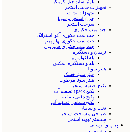
بلوئر ساید چنل گرینکو
تجهیزات جانبی استخر
تجهیزات نجات
چراغ استخر و سونا
سرجت استخر
جت پمپ جکوزی
جت پمپ جکوزی آکوا استرانگ
جت پمپ جکوزی بهار پمپ
جت پمپ جکوزی هایپرپول
نردبان و دستگیره
پله آکوامارین
پله و دستگیره ایمکس
هیتر سونا
هیتر سونا خشک
هیتر سونا مرطوب
پکیج تصفیه استخر
پکیج t pack تصفیه آب
پکیج دفنی تصفیه
پکیج سطحی تصفیه آب
تخت و سایبان
طراحی و ساخت استخر
سیستم تهویه استخر
پمپ و آبرسانی
برند پمپ