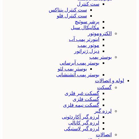
ست کنترل
ست کنترل پنتاکس
ست کنترل فلو
پرشر سوئیچ
مکانیکال سیل
الکتروموتور
اینورتر پمپ آب
موتور پمپ
دیزل ژنراتور
بوستر پمپ
بوستر پمپ آبرسانی
بوستر پمپ لئو
بوستر پمپ آتشنشانی
لوله و اتصالات
گسکت
گسکت غیر فلزی
گسکت فلزی
گسکت نیمه فلزی
لرزه گیر
لرزه گیر آکاردئونی
لرزه گیر کانالی
لرزه گیر لاستیکی
اتصالات