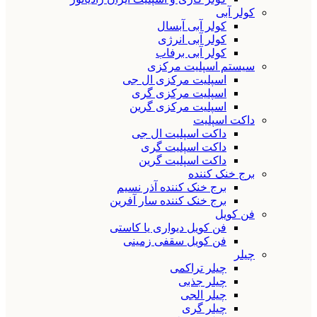
کولر آبی
کولر آبی آبسال
کولر آبی انرژی
کولر آبی برفاب
سیستم اسپلیت مرکزی
اسپلیت مرکزی ال جی
اسپلیت مرکزی گری
اسپلیت مرکزی گرین
داکت اسپلیت
داکت اسپلیت ال جی
داکت اسپلیت گری
داکت اسپلیت گرین
برج خنک کننده
برج خنک کننده آذر نسیم
برج خنک کننده سار آفرین
فن کویل
فن کویل دیواری یا کاستی
فن کویل سقفی زمینی
چیلر
چیلر تراکمی
چیلر جذبی
چیلر الجی
چیلر گری