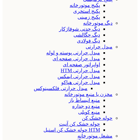
پکیج موتورخانه
پکیج استخری
پکیج زمینی
دیگ موتورخانه
دیگ چدنی شوفاژکار
دیگ چگالشی
دیگ فولادی
مبدل حرارتی
مبدل حرارتی پوسته و لوله
مبدل حرارتی صفحه ای
اواپراتور صفحه ای
مبدل حرارتی HTM
مبدل حرارتی ایمکس
مبدل حرارتی هپاکو
مبدل حرارتی فلکسینوکس
مخزن یا منبع موتورخانه
منبع انبساط باز
منبع دو جداره
منبع کویلی
حوله خشک کن
حوله خشک کن آنیت
HTM حوله خشک کن استیل
مشعل موتورخانه