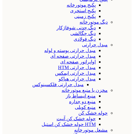
پکیج موتورخانه
پکیج استخری
پکیج زمینی
دیگ موتورخانه
دیگ چدنی شوفاژکار
دیگ چگالشی
دیگ فولادی
مبدل حرارتی
مبدل حرارتی پوسته و لوله
مبدل حرارتی صفحه ای
اواپراتور صفحه ای
مبدل حرارتی HTM
مبدل حرارتی ایمکس
مبدل حرارتی هپاکو
مبدل حرارتی فلکسینوکس
مخزن یا منبع موتورخانه
منبع انبساط باز
منبع دو جداره
منبع کویلی
حوله خشک کن
حوله خشک کن آنیت
HTM حوله خشک کن استیل
مشعل موتورخانه