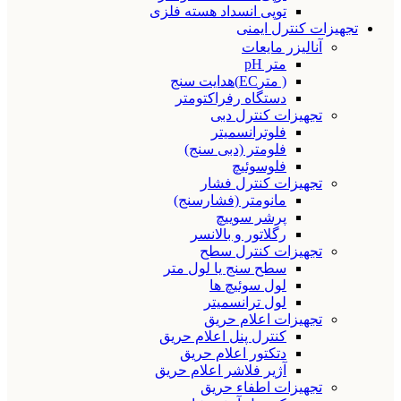
توپی انسداد هسته فلزی
تجهیزات کنترل ایمنی
آنالیزر مایعات
متر pH
( مترEC)هدایت سنج
دستگاه رفراکتومتر
تجهیزات کنترل دبی
فلوترانسمیتر
فلومتر (دبی سنج)
فلوسوئیچ
تجهیزات کنترل فشار
مانومتر (فشارسنج)
پرشر سوییچ
رگلاتور و بالانسر
تجهیزات کنترل سطح
سطح سنج یا لول متر
لول سوئیچ ها
لول ترانسمیتر
تجهیزات اعلام حریق
کنترل پنل اعلام حریق
دتکتور اعلام حریق
آژیر فلاشر اعلام حریق
تجهیزات اطفاء حریق