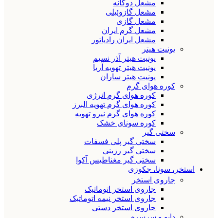
مشعل دوگانه
مشعل گازوئیلی
مشعل گازی
مشعل گرم ایران
مشعل ایران رادیاتور
یونیت هیتر
یونیت هیتر آذر نسیم
یونیت هیتر تهویه آریا
یونیت هیتر ساران
کوره هوای گرم
کوره هوای گرم انرژی
کوره هوای گرم تهویه البرز
کوره هوای گرم نیرو تهویه
کوره سونای خشک
سختی گیر
سختی گیر پلی فسفات
سختی گیر رزینی
سختی گیر مغناطیس آکوا
استخر، سونا، جکوزی
جاروی استخر
جاروی استخر اتوماتیک
جاروی استخر نیمه اتوماتیک
جاروی استخر دستی
دایو و سرسره