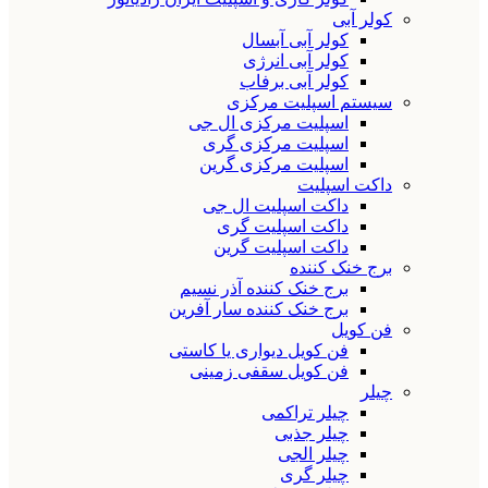
کولر آبی
کولر آبی آبسال
کولر آبی انرژی
کولر آبی برفاب
سیستم اسپلیت مرکزی
اسپلیت مرکزی ال جی
اسپلیت مرکزی گری
اسپلیت مرکزی گرین
داکت اسپلیت
داکت اسپلیت ال جی
داکت اسپلیت گری
داکت اسپلیت گرین
برج خنک کننده
برج خنک کننده آذر نسیم
برج خنک کننده سار آفرین
فن کویل
فن کویل دیواری یا کاستی
فن کویل سقفی زمینی
چیلر
چیلر تراکمی
چیلر جذبی
چیلر الجی
چیلر گری