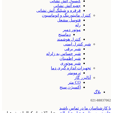
کپسول آتش نشانی
جعبه آتش نشانی
قرقره و شیلنگ آتش نشانی
کنترل مانیتورینگ و اتوماسیون
فتوسل مشعل
رله
موتور دمپر
دماسنج
کنترل هوشمند
شیر کنترل ایمنی
شیر برقی
شیر حساس به زلزله
شیر اطمینان
شیر موتوری
تجهیزات اندازه گیری دما
ترمومتر
آنالیزر گاز
CO متر
اکسیژن سنج
بلاگ
021-88837062
با کارشناسان ما در تماس باشید
خانه
تهویه مطبوع
چیلر
چیلر الجی
چیلر 37 تن اسکرال اینورتر هوا