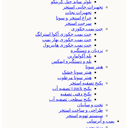
بلوئر ساید چنل گرینکو
تجهیزات جانبی استخر
تجهیزات نجات
چراغ استخر و سونا
سرجت استخر
جت پمپ جکوزی
جت پمپ جکوزی آکوا استرانگ
جت پمپ جکوزی بهار پمپ
جت پمپ جکوزی هایپرپول
نردبان و دستگیره
پله آکوامارین
پله و دستگیره ایمکس
هیتر سونا
هیتر سونا خشک
هیتر سونا مرطوب
پکیج تصفیه استخر
پکیج t pack تصفیه آب
پکیج دفنی تصفیه
پکیج سطحی تصفیه آب
تخت و سایبان
طراحی و ساخت استخر
سیستم تهویه استخر
پمپ و آبرسانی
برند پمپ