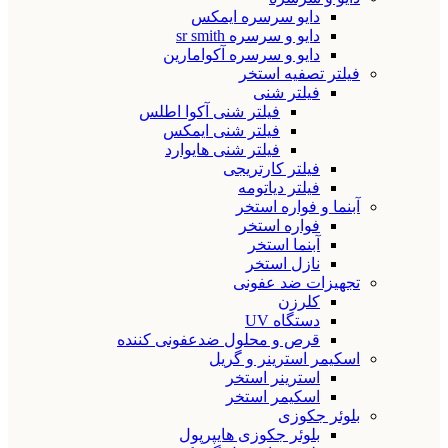
دایو سرسره ایمکس
دایو و سرسره sr smith
دایو و سرسره آکوامارین
فیلتر تصفیه استخر
فیلتر شنی
فیلتر شنی آکوا اطلس
فیلتر شنی ایمکس
فیلتر شنی هایوارد
فیلتر کارتریجی
فیلتر دیاتومه
آبنما و فواره استخر
فواره استخر
آبنما استخر
نازل استخر
تجهیزات ضد عفونی
کلرزن
دستگاه UV
قرص و محلول ضدعفونی کننده
اسکیمر استرینر و گریل
استرینر استخر
اسکیمر استخر
بلوئر جکوزی
بلوئر جکوزی هایپرپول