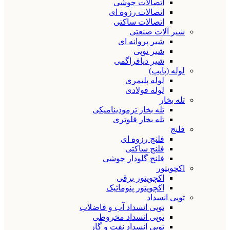
اتصالات جوشی
اتصالات رزوه ای
اتصالات ساکتی
شیر آلات صنعتی
شیر پروانه ای
شیر توپی
شیر دیافراگمی
لوله (پایپ)
لوله پلیمری
لوله فولادی
تله بخار
تله بخار ترمودینامیکی
تله بخار فلوتری
فلنج
فلنج رزوه ای
فلنج ساکتی
فلنج گلودار جوشی
اکچویتور
اکچویتور برقی
اکچویتور پنوماتیک
توپی انسداد
توپی انسداد آب و فاضلاب
توپی انسداد مخروطی
توپی انسداد نفت و گاز