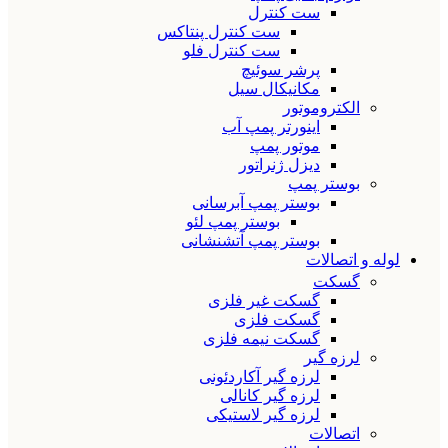
ست کنترل
ست کنترل پنتاکس
ست کنترل فلو
پرشر سوئیچ
مکانیکال سیل
الکتروموتور
اینورتر پمپ آب
موتور پمپ
دیزل ژنراتور
بوستر پمپ
بوستر پمپ آبرسانی
بوستر پمپ لئو
بوستر پمپ آتشنشانی
لوله و اتصالات
گسکت
گسکت غیر فلزی
گسکت فلزی
گسکت نیمه فلزی
لرزه گیر
لرزه گیر آکاردئونی
لرزه گیر کانالی
لرزه گیر لاستیکی
اتصالات