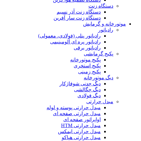
دستگاه زنت
دستگاه زنت آذر نسیم
دستگاه زنت سار آفرین
موتورخانه و گرمایش
رادیاتور
رادیاتور پنلی (فولادی، معمولی)
رادیاتور پره ای آلومینیمی
رادیاتور برقی
پکیج گرمایشی
پکیج موتورخانه
پکیج استخری
پکیج زمینی
دیگ موتورخانه
دیگ چدنی شوفاژکار
دیگ چگالشی
دیگ فولادی
مبدل حرارتی
مبدل حرارتی پوسته و لوله
مبدل حرارتی صفحه ای
اواپراتور صفحه ای
مبدل حرارتی HTM
مبدل حرارتی ایمکس
مبدل حرارتی هپاکو