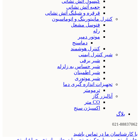
کپسول آتش نشانی
جعبه آتش نشانی
قرقره و شیلنگ آتش نشانی
کنترل مانیتورینگ و اتوماسیون
فتوسل مشعل
رله
موتور دمپر
دماسنج
کنترل هوشمند
شیر کنترل ایمنی
شیر برقی
شیر حساس به زلزله
شیر اطمینان
شیر موتوری
تجهیزات اندازه گیری دما
ترمومتر
آنالیزر گاز
CO متر
اکسیژن سنج
بلاگ
021-88837062
با کارشناسان ما در تماس باشید
خانه
استخر، سونا، جکوزی
تجهیزات جانبی استخر
چراغ استخر و