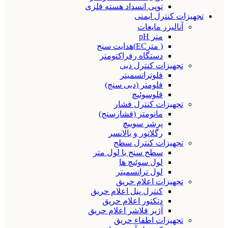
توپی انسداد هسته فلزی
تجهیزات کنترل ایمنی
آنالیزر مایعات
متر pH
( مترEC)هدایت سنج
دستگاه رفراکتومتر
تجهیزات کنترل دبی
فلوترانسمیتر
فلومتر (دبی سنج)
فلوسوئیچ
تجهیزات کنترل فشار
مانومتر (فشارسنج)
پرشر سوییچ
رگلاتور و بالانسر
تجهیزات کنترل سطح
سطح سنج یا لول متر
لول سوئیچ ها
لول ترانسمیتر
تجهیزات اعلام حریق
کنترل پنل اعلام حریق
دتکتور اعلام حریق
آژیر فلاشر اعلام حریق
تجهیزات اطفاء حریق