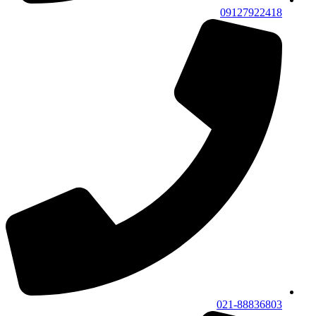
09127922418
021-88836803