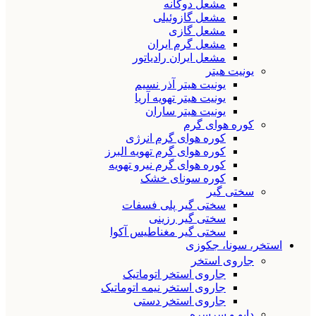
مشعل دوگانه
مشعل گازوئیلی
مشعل گازی
مشعل گرم ایران
مشعل ایران رادیاتور
یونیت هیتر
یونیت هیتر آذر نسیم
یونیت هیتر تهویه آریا
یونیت هیتر ساران
کوره هوای گرم
کوره هوای گرم انرژی
کوره هوای گرم تهویه البرز
کوره هوای گرم نیرو تهویه
کوره سونای خشک
سختی گیر
سختی گیر پلی فسفات
سختی گیر رزینی
سختی گیر مغناطیس آکوا
استخر، سونا، جکوزی
جاروی استخر
جاروی استخر اتوماتیک
جاروی استخر نیمه اتوماتیک
جاروی استخر دستی
دایو و سرسره