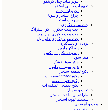
بلوئر ساید چنل گرینکو
تجهیزات جانبی استخر
تجهیزات نجات
چراغ استخر و سونا
سرجت استخر
جت پمپ جکوزی
جت پمپ جکوزی آکوا استرانگ
جت پمپ جکوزی بهار پمپ
جت پمپ جکوزی هایپرپول
نردبان و دستگیره
پله آکوامارین
پله و دستگیره ایمکس
هیتر سونا
هیتر سونا خشک
هیتر سونا مرطوب
پکیج تصفیه استخر
پکیج t pack تصفیه آب
پکیج دفنی تصفیه
پکیج سطحی تصفیه آب
تخت و سایبان
طراحی و ساخت استخر
سیستم تهویه استخر
پمپ و آبرسانی
برند پمپ