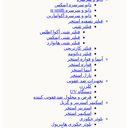
دایو سرسره ایمکس
دایو و سرسره sr smith
دایو و سرسره آکوامارین
فیلتر تصفیه استخر
فیلتر شنی
فیلتر شنی آکوا اطلس
فیلتر شنی ایمکس
فیلتر شنی هایوارد
فیلتر کارتریجی
فیلتر دیاتومه
آبنما و فواره استخر
فواره استخر
آبنما استخر
نازل استخر
تجهیزات ضد عفونی
کلرزن
دستگاه UV
قرص و محلول ضدعفونی کننده
اسکیمر استرینر و گریل
استرینر استخر
اسکیمر استخر
بلوئر جکوزی
بلوئر جکوزی هایپرپول