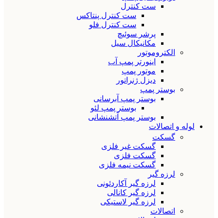
ست کنترل
ست کنترل پنتاکس
ست کنترل فلو
پرشر سوئیچ
مکانیکال سیل
الکتروموتور
اینورتر پمپ آب
موتور پمپ
دیزل ژنراتور
بوستر پمپ
بوستر پمپ آبرسانی
بوستر پمپ لئو
بوستر پمپ آتشنشانی
لوله و اتصالات
گسکت
گسکت غیر فلزی
گسکت فلزی
گسکت نیمه فلزی
لرزه گیر
لرزه گیر آکاردئونی
لرزه گیر کانالی
لرزه گیر لاستیکی
اتصالات