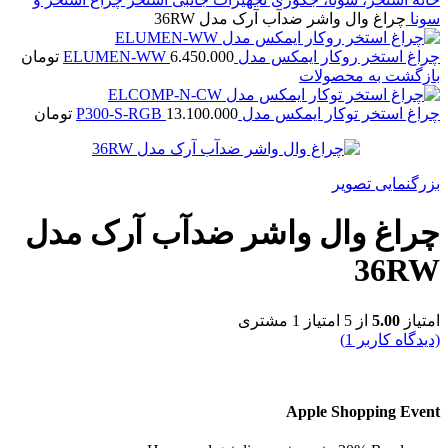
سونا
چراغ وال واشر ضدآب آرک مدل 36RW
چراغ استخر روکار ایمکس مدل ELUMEN-WW
6.450.000
تومان
بازگشت به محصولات
چراغ استخر توکار ایمکس مدل P300-S-RGB
13.100.000
تومان
بزرگنمایی تصویر
چراغ وال واشر ضدآب آرک مدل
36RW
امتیاز
5.00
از 5 امتیاز
1
مشتری
(دیدگاه کاربر
1
)
Apple Shopping Event