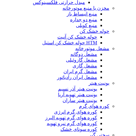
مبدل حرارتی فلکسینوکس
مخزن یا منبع موتورخانه
منبع انبساط باز
منبع دو جداره
منبع کویلی
حوله خشک کن
حوله خشک کن آنیت
HTM حوله خشک کن استیل
مشعل موتورخانه
مشعل دوگانه
مشعل گازوئیلی
مشعل گازی
مشعل گرم ایران
مشعل ایران رادیاتور
یونیت هیتر
یونیت هیتر آذر نسیم
یونیت هیتر تهویه آریا
یونیت هیتر ساران
کوره هوای گرم
کوره هوای گرم انرژی
کوره هوای گرم تهویه البرز
کوره هوای گرم نیرو تهویه
کوره سونای خشک
سختی گیر