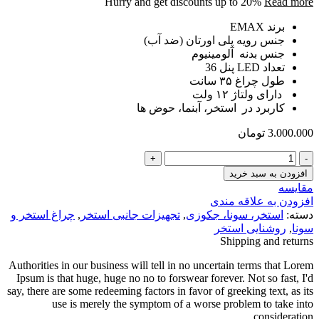
Hurry and get discounts up to 20%
Read more
برند
EMAX
جنس رویه
پلی اورتان (ضد آب)
جنس بدنه آلومینیوم
تعداد LED پنل 36
طول چراغ
۳۵ سانت
دارای ولتاژ
۱۲ ولت
کاربرد در استخر، آبنما، حوض ها
3.000.000
تومان
چراغ
وال
افزودن به سبد خرید
واشر
مقایسه
ضدآب
افزودن به علاقه مندی
آرک
دسته:
استخر، سونا، جکوزی
,
تجهیزات جانبی استخر
,
چراغ استخر و
مدل
سونا
,
روشنایی استخر
36RW
Shipping and returns
عدد
Authorities in our business will tell in no uncertain terms that Lorem
Ipsum is that huge, huge no no to forswear forever. Not so fast, I'd
say, there are some redeeming factors in favor of greeking text, as its
use is merely the symptom of a worse problem to take into
consideration.