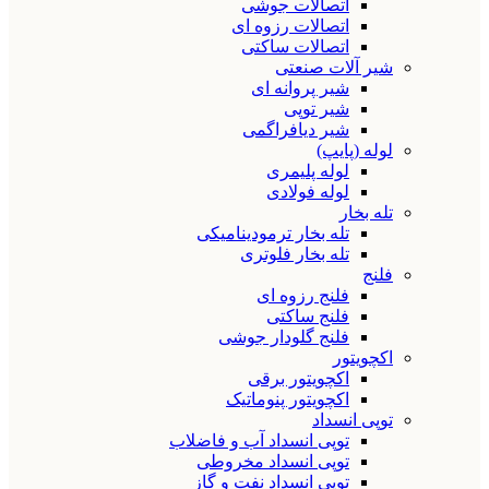
اتصالات جوشی
اتصالات رزوه ای
اتصالات ساکتی
شیر آلات صنعتی
شیر پروانه ای
شیر توپی
شیر دیافراگمی
لوله (پایپ)
لوله پلیمری
لوله فولادی
تله بخار
تله بخار ترمودینامیکی
تله بخار فلوتری
فلنج
فلنج رزوه ای
فلنج ساکتی
فلنج گلودار جوشی
اکچویتور
اکچویتور برقی
اکچویتور پنوماتیک
توپی انسداد
توپی انسداد آب و فاضلاب
توپی انسداد مخروطی
توپی انسداد نفت و گاز