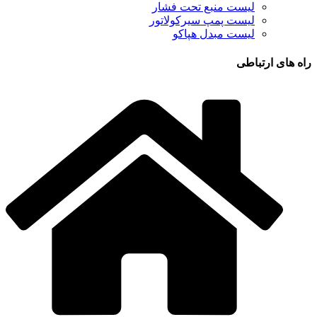
لیست منبع تحت فشار
لیست پمپ سیرکولاتور
لیست مبدل هپاکو
راه های ارتباطی