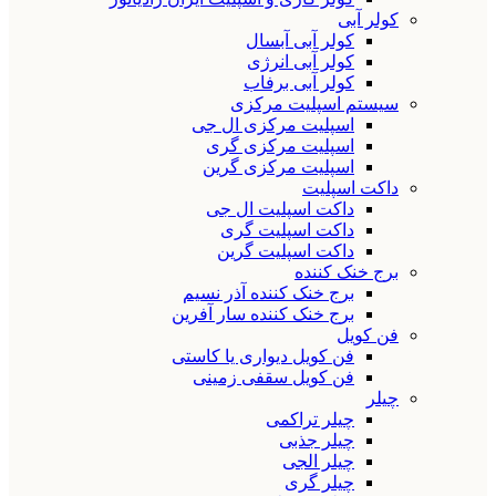
کولر آبی
کولر آبی آبسال
کولر آبی انرژی
کولر آبی برفاب
سیستم اسپلیت مرکزی
اسپلیت مرکزی ال جی
اسپلیت مرکزی گری
اسپلیت مرکزی گرین
داکت اسپلیت
داکت اسپلیت ال جی
داکت اسپلیت گری
داکت اسپلیت گرین
برج خنک کننده
برج خنک کننده آذر نسیم
برج خنک کننده سار آفرین
فن کویل
فن کویل دیواری یا کاستی
فن کویل سقفی زمینی
چیلر
چیلر تراکمی
چیلر جذبی
چیلر الجی
چیلر گری