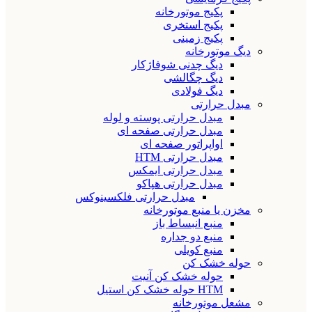
پکیج موتورخانه
پکیج استخری
پکیج زمینی
دیگ موتورخانه
دیگ چدنی شوفاژکار
دیگ چگالشی
دیگ فولادی
مبدل حرارتی
مبدل حرارتی پوسته و لوله
مبدل حرارتی صفحه ای
اواپراتور صفحه ای
مبدل حرارتی HTM
مبدل حرارتی ایمکس
مبدل حرارتی هپاکو
مبدل حرارتی فلکسینوکس
مخزن یا منبع موتورخانه
منبع انبساط باز
منبع دو جداره
منبع کویلی
حوله خشک کن
حوله خشک کن آنیت
HTM حوله خشک کن استیل
مشعل موتورخانه