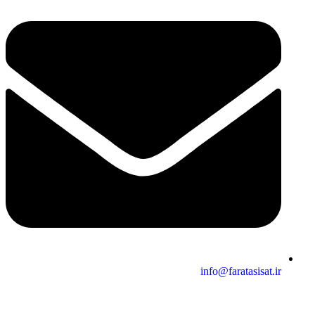
info@faratasisat.ir