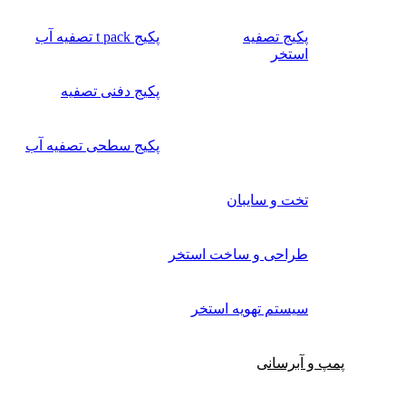
پکیج تصفیه
پکیج t pack تصفیه آب
استخر
پکیج دفنی تصفیه
پکیج سطحی تصفیه آب
تخت و سایبان
طراحی و ساخت استخر
سیستم تهویه استخر
پمپ و آبرسانی