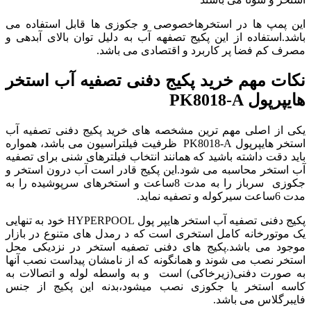
این پمپ ها در استخرهاخصوصی و جکوزی ها قابل استفاده می
باشد.استفاده از این پکیج تصفهه آب به دلیل توان بالای آبدهی و
مصرف کم فضا پر کاربرد و اقتصادی می باشد.
نکات مهم خرید پکیج دفنی تصفیه آب استخر
هایپرپول PK8018-A
یکی از اصلی مهم ترین مشخصه های خرید پکیج دفنی تصفیه آب
استخر هایپرپول PK8018-A ظرفیت فیلتراسیون می باشد، همواره
باید دقت داشته باشید که همانند انتخاب فیلترهای شنی برای تصفیه
آب استخر محاسبه می شود.این پکیج قادر است آب درون استخر و
جکوزی سرباز را به مدت 8ساعت و استخرهای سرپوشیده را به
مدت 6ساعت سیرکوله و تصفیه نماید.
پکیج دفنی تصفیه آب استخر هایپر پول HYPERPOOL خود به تنهایی
یک موتورخانه کامل استخری است که د رمدل های متنوع در بازار
موجود می باشد.پکیج های دفنی تصفیه استخر در نزدیکی محل
استخر نصب می شوند و همانگونه که از نامشان پیداست نصب آنها
به صورت دفنی(زیرخاکی) است و به واسطه لوله و اتصالات به
کاسه استخر یا جکوزی نصب میشود،بدنه این پکیج از جنس
فایبرگلاس می باشد.