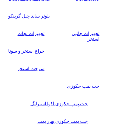
بلوئر ساید چنل گرینکو
تجهیزات جانبی
تجهیزات نجات
استخر
چراغ استخر و سونا
سرجت استخر
جت پمپ جکوزی
جت پمپ جکوزی آکوا استرانگ
جت پمپ جکوزی بهار پمپ