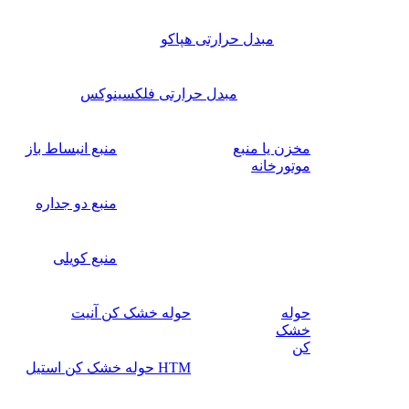
مبدل حرارتی هپاکو
مبدل حرارتی فلکسینوکس
مخزن یا منبع
منبع انبساط باز
موتورخانه
منبع دو جداره
منبع کویلی
حوله
حوله خشک کن آنیت
خشک
کن
HTM حوله خشک کن استیل