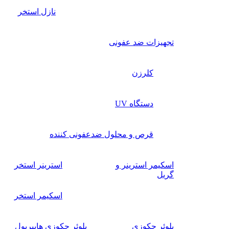
نازل استخر
تجهیزات ضد عفونی
کلرزن
دستگاه UV
قرص و محلول ضدعفونی کننده
اسکیمر استرینر و
استرینر استخر
گریل
اسکیمر استخر
بلوئر جکوزی
بلوئر جکوزی هایپرپول