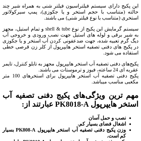
این پکیج دارای سیستم فیلتراسیون فیلتر شنی به همراه شیر چند
حالته (متناسب با حجم استخر و یا جکوزی)، پمپ سیرکولاتور
استخری (متناسب با نوع فیلتر شنی) می باشند.
سیستم گرمایش این پکیج از نوع shell & tube و تمام استیل، مجهز
به شیر برقی و لوله های استیل جهت نصب ورودی و خروجی آب
دیگ گرم تعبیه شده، جهت ضدعفونی کردن آب استخر و یا جکوزی
در پکیج های دفنی تصفیه استخر هایپرپول از کلر زن قرصی خطی
استفاده می شود.
پکیج‌های دفنی تصفیه آب استخر هایپرپول مجهز به تابلو کنترل، تایمر
عقربه ای 24 ساعته، فیوز و ترموستات می باشند.
پکیج دفنی تصفیه آب استخر هایپرپول برای استخرهای 100 متر
مکعبی مناسب میباشد.
مهم ترین ویژگی‌های پکیج دفنی تصفیه آب
استخر هایپرپول PK8018-A عبارتند از:
نصب و حمل آسان
اشغال فضای بسیار کم.
وزن پکیج دفنی تصفیه آب استخر هایپرپول PK808-A بسیار
کم است.