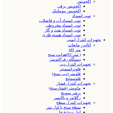
اکچویتور
اکچویتور برقی
اکچویتور پنوماتیک
توپی انسداد
توپی انسداد آب و فاضلاب
توپی انسداد مخروطی
توپی انسداد نفت و گاز
توپی انسداد هسته فلزی
تجهیزات کنترل ایمنی
آنالیزر مایعات
متر pH
( مترEC)هدایت سنج
دستگاه رفراکتومتر
تجهیزات کنترل دبی
فلوترانسمیتر
فلومتر (دبی سنج)
فلوسوئیچ
تجهیزات کنترل فشار
مانومتر (فشارسنج)
پرشر سوییچ
رگلاتور و بالانسر
تجهیزات کنترل سطح
سطح سنج یا لول متر
لول سوئیچ ها