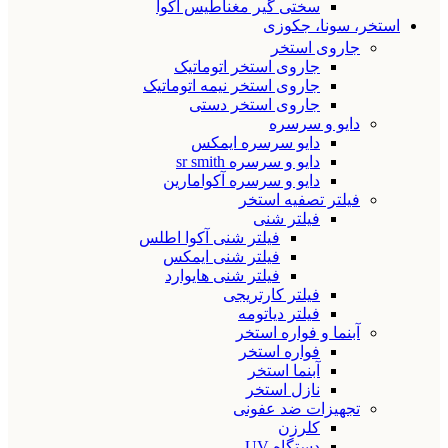
سختی گیر مغناطیس آکوا
استخر، سونا، جکوزی
جاروی استخر
جاروی استخر اتوماتیک
جاروی استخر نیمه اتوماتیک
جاروی استخر دستی
دایو و سرسره
دایو سرسره ایمکس
دایو و سرسره sr smith
دایو و سرسره آکوامارین
فیلتر تصفیه استخر
فیلتر شنی
فیلتر شنی آکوا اطلس
فیلتر شنی ایمکس
فیلتر شنی هایوارد
فیلتر کارتریجی
فیلتر دیاتومه
آبنما و فواره استخر
فواره استخر
آبنما استخر
نازل استخر
تجهیزات ضد عفونی
کلرزن
دستگاه UV