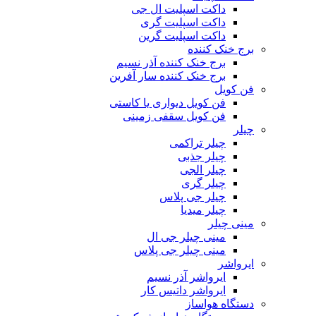
داکت اسپلیت ال جی
داکت اسپلیت گری
داکت اسپلیت گرین
برج خنک کننده
برج خنک کننده آذر نسیم
برج خنک کننده سار آفرین
فن کویل
فن کویل دیواری یا کاستی
فن کویل سقفی زمینی
چیلر
چیلر تراکمی
چیلر جذبی
چیلر الجی
چیلر گری
چیلر جی پلاس
چیلر میدیا
مینی چیلر
مینی چیلر جی ال
مینی چیلر جی پلاس
ایرواشر
ایرواشر آذر نسیم
ایرواشر داتیس کار
دستگاه هواساز