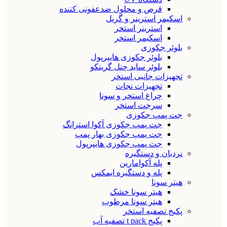
قرص و محلول ضدعفونی کننده
اسکیمر استرینر و گریل
استرینر استخر
اسکیمر استخر
بلوئر جکوزی
بلوئر جکوزی هایپرپول
بلوئر ساید چنل گرینکو
تجهیزات جانبی استخر
تجهیزات نجات
چراغ استخر و سونا
سرجت استخر
جت پمپ جکوزی
جت پمپ جکوزی آکوا استرانگ
جت پمپ جکوزی بهار پمپ
جت پمپ جکوزی هایپرپول
نردبان و دستگیره
پله آکوامارین
پله و دستگیره ایمکس
هیتر سونا
هیتر سونا خشک
هیتر سونا مرطوب
پکیج تصفیه استخر
پکیج t pack تصفیه آب