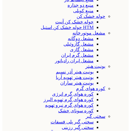
منبع دو جداره
منبع کویلی
حوله خشک کن
حوله خشک کن آنیت
HTM حوله خشک کن استیل
مشعل موتورخانه
مشعل دوگانه
مشعل گازوئیلی
مشعل گازی
مشعل گرم ایران
مشعل ایران رادیاتور
یونیت هیتر
یونیت هیتر آذر نسیم
یونیت هیتر تهویه آریا
یونیت هیتر ساران
کوره هوای گرم
کوره هوای گرم انرژی
کوره هوای گرم تهویه البرز
کوره هوای گرم نیرو تهویه
کوره سونای خشک
سختی گیر
سختی گیر پلی فسفات
سختی گیر رزینی