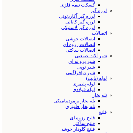
گسکت نیمه فلزی
لرزه گیر
لرزه گیر آکاردئونی
لرزه گیر کانالی
لرزه گیر لاستیکی
اتصالات
اتصالات جوشی
اتصالات رزوه ای
اتصالات ساکتی
شیر آلات صنعتی
شیر پروانه ای
شیر توپی
شیر دیافراگمی
لوله (پایپ)
لوله پلیمری
لوله فولادی
تله بخار
تله بخار ترمودینامیکی
تله بخار فلوتری
فلنج
فلنج رزوه ای
فلنج ساکتی
فلنج گلودار جوشی