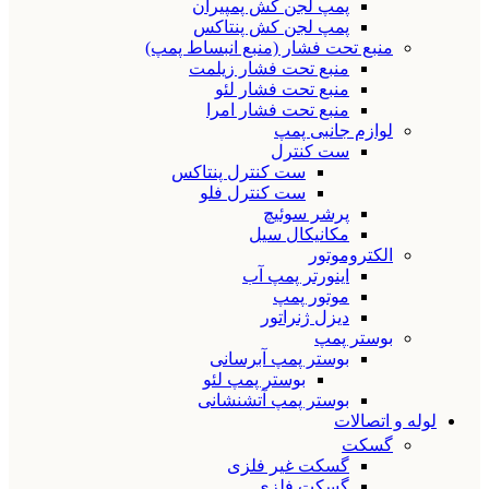
پمپ لجن کش پمپیران
پمپ لجن کش پنتاکس
منبع تحت فشار (منبع انبساط پمپ)
منبع تحت فشار زیلمت
منبع تحت فشار لئو
منبع تحت فشار امرا
لوازم جانبی پمپ
ست کنترل
ست کنترل پنتاکس
ست کنترل فلو
پرشر سوئیچ
مکانیکال سیل
الکتروموتور
اینورتر پمپ آب
موتور پمپ
دیزل ژنراتور
بوستر پمپ
بوستر پمپ آبرسانی
بوستر پمپ لئو
بوستر پمپ آتشنشانی
لوله و اتصالات
گسکت
گسکت غیر فلزی
گسکت فلزی