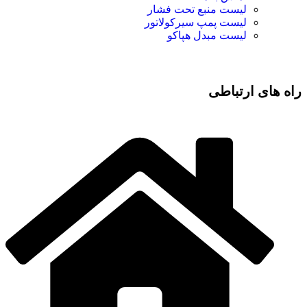
لیست منبع تحت فشار
لیست پمپ سیرکولاتور
لیست مبدل هپاکو
راه های ارتباطی