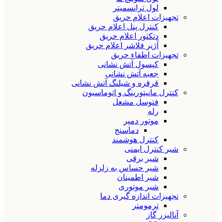
لول ترانسمیتر
تجهیزات اعلام حریق
کنترل پنل اعلام حریق
دتکتور اعلام حریق
آژیر فلاشر اعلام حریق
تجهیزات اطفاء حریق
کپسول آتش نشانی
جعبه آتش نشانی
قرقره و شیلنگ آتش نشانی
کنترل مانیتورینگ و اتوماسیون
فتوسل مشعل
رله
موتور دمپر
دماسنج
کنترل هوشمند
شیر کنترل ایمنی
شیر برقی
شیر حساس به زلزله
شیر اطمینان
شیر موتوری
تجهیزات اندازه گیری دما
ترمومتر
آنالیزر گاز