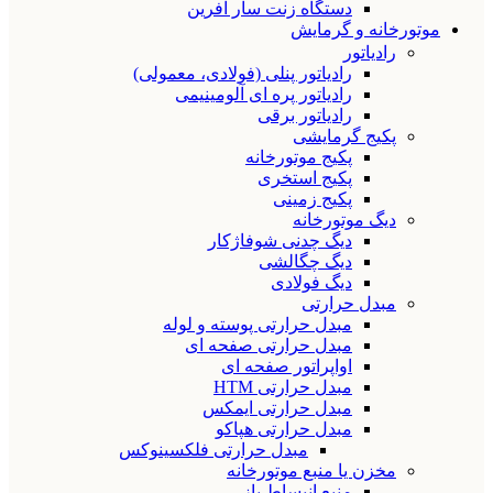
دستگاه زنت سار آفرین
موتورخانه و گرمایش
رادیاتور
رادیاتور پنلی (فولادی، معمولی)
رادیاتور پره ای آلومینیمی
رادیاتور برقی
پکیج گرمایشی
پکیج موتورخانه
پکیج استخری
پکیج زمینی
دیگ موتورخانه
دیگ چدنی شوفاژکار
دیگ چگالشی
دیگ فولادی
مبدل حرارتی
مبدل حرارتی پوسته و لوله
مبدل حرارتی صفحه ای
اواپراتور صفحه ای
مبدل حرارتی HTM
مبدل حرارتی ایمکس
مبدل حرارتی هپاکو
مبدل حرارتی فلکسینوکس
مخزن یا منبع موتورخانه
منبع انبساط باز