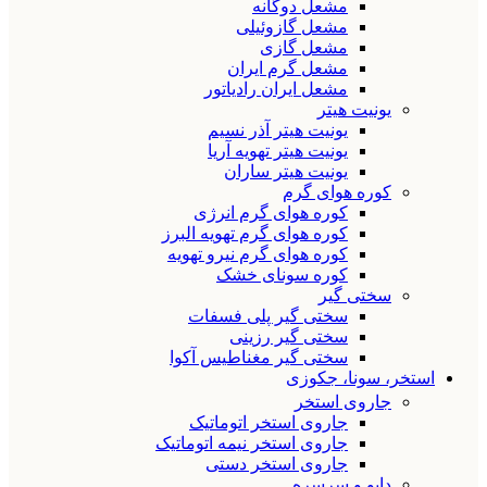
مشعل دوگانه
مشعل گازوئیلی
مشعل گازی
مشعل گرم ایران
مشعل ایران رادیاتور
یونیت هیتر
یونیت هیتر آذر نسیم
یونیت هیتر تهویه آریا
یونیت هیتر ساران
کوره هوای گرم
کوره هوای گرم انرژی
کوره هوای گرم تهویه البرز
کوره هوای گرم نیرو تهویه
کوره سونای خشک
سختی گیر
سختی گیر پلی فسفات
سختی گیر رزینی
سختی گیر مغناطیس آکوا
استخر، سونا، جکوزی
جاروی استخر
جاروی استخر اتوماتیک
جاروی استخر نیمه اتوماتیک
جاروی استخر دستی
دایو و سرسره