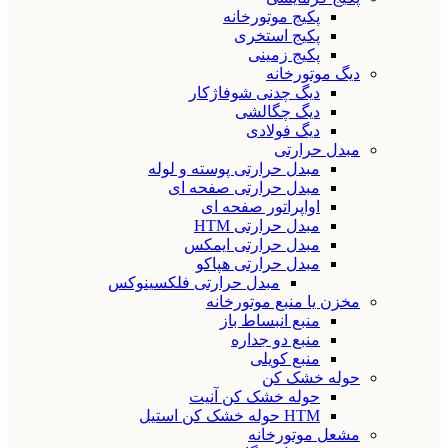
پکیج موتورخانه
پکیج استخری
پکیج زمینی
دیگ موتورخانه
دیگ چدنی شوفاژکار
دیگ چگالشی
دیگ فولادی
مبدل حرارتی
مبدل حرارتی پوسته و لوله
مبدل حرارتی صفحه ای
اواپراتور صفحه ای
مبدل حرارتی HTM
مبدل حرارتی ایمکس
مبدل حرارتی هپاکو
مبدل حرارتی فلکسینوکس
مخزن یا منبع موتورخانه
منبع انبساط باز
منبع دو جداره
منبع کویلی
حوله خشک کن
حوله خشک کن آنیت
HTM حوله خشک کن استیل
مشعل موتورخانه