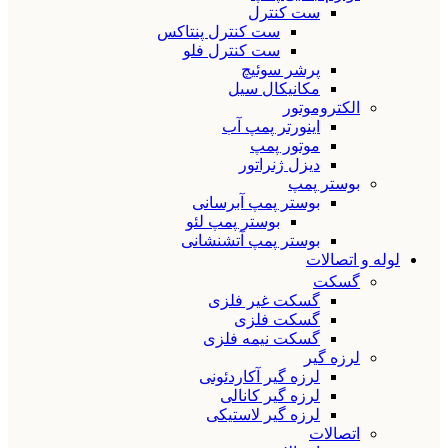
ست کنترل
ست کنترل پنتاکس
ست کنترل فلو
پرشر سوئیچ
مکانیکال سیل
الکتروموتور
اینورتر پمپ آب
موتور پمپ
دیزل ژنراتور
بوستر پمپ
بوستر پمپ آبرسانی
بوستر پمپ لئو
بوستر پمپ آتشنشانی
لوله و اتصالات
گسکت
گسکت غیر فلزی
گسکت فلزی
گسکت نیمه فلزی
لرزه گیر
لرزه گیر آکاردئونی
لرزه گیر کانالی
لرزه گیر لاستیکی
اتصالات