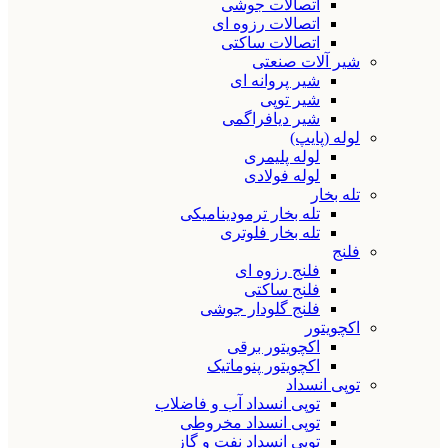
اتصالات جوشی
اتصالات رزوه ای
اتصالات ساکتی
شیر آلات صنعتی
شیر پروانه ای
شیر توپی
شیر دیافراگمی
لوله (پایپ)
لوله پلیمری
لوله فولادی
تله بخار
تله بخار ترمودینامیکی
تله بخار فلوتری
فلنج
فلنج رزوه ای
فلنج ساکتی
فلنج گلودار جوشی
اکچویتور
اکچویتور برقی
اکچویتور پنوماتیک
توپی انسداد
توپی انسداد آب و فاضلاب
توپی انسداد مخروطی
توپی انسداد نفت و گاز