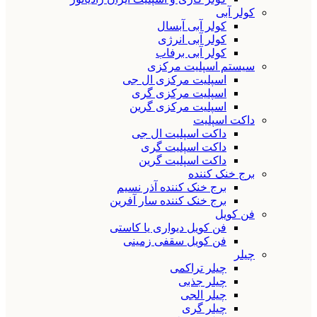
کولر آبی
کولر آبی آبسال
کولر آبی انرژی
کولر آبی برفاب
سیستم اسپلیت مرکزی
اسپلیت مرکزی ال جی
اسپلیت مرکزی گری
اسپلیت مرکزی گرین
داکت اسپلیت
داکت اسپلیت ال جی
داکت اسپلیت گری
داکت اسپلیت گرین
برج خنک کننده
برج خنک کننده آذر نسیم
برج خنک کننده سار آفرین
فن کویل
فن کویل دیواری یا کاستی
فن کویل سقفی زمینی
چیلر
چیلر تراکمی
چیلر جذبی
چیلر الجی
چیلر گری