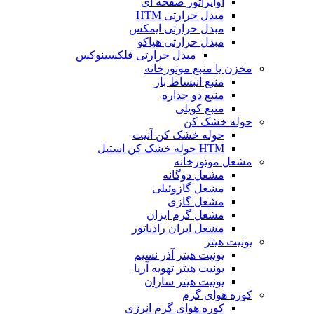
اواپراتور صفحه ای
مبدل حرارتی HTM
مبدل حرارتی ایمکس
مبدل حرارتی هپاکو
مبدل حرارتی فلکسینوکس
مخزن یا منبع موتورخانه
منبع انبساط باز
منبع دو جداره
منبع کویلی
حوله خشک کن
حوله خشک کن آنیت
HTM حوله خشک کن استیل
مشعل موتورخانه
مشعل دوگانه
مشعل گازوئیلی
مشعل گازی
مشعل گرم ایران
مشعل ایران رادیاتور
یونیت هیتر
یونیت هیتر آذر نسیم
یونیت هیتر تهویه آریا
یونیت هیتر ساران
کوره هوای گرم
کوره هوای گرم انرژی