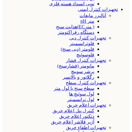
توپی انسداد هسته فلزی
تجهیزات کنترل ایمنی
آنالیزر مایعات
متر pH
( مترEC)هدایت سنج
دستگاه رفراکتومتر
تجهیزات کنترل دبی
فلوترانسمیتر
فلومتر (دبی سنج)
فلوسوئیچ
تجهیزات کنترل فشار
مانومتر (فشارسنج)
پرشر سوییچ
رگلاتور و بالانسر
تجهیزات کنترل سطح
سطح سنج یا لول متر
لول سوئیچ ها
لول ترانسمیتر
تجهیزات اعلام حریق
کنترل پنل اعلام حریق
دتکتور اعلام حریق
آژیر فلاشر اعلام حریق
تجهیزات اطفاء حریق