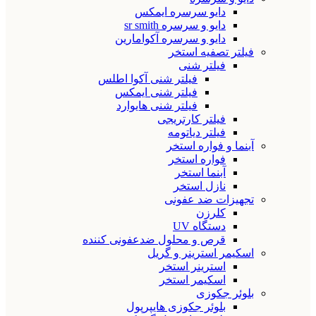
دایو سرسره ایمکس
دایو و سرسره sr smith
دایو و سرسره آکوامارین
فیلتر تصفیه استخر
فیلتر شنی
فیلتر شنی آکوا اطلس
فیلتر شنی ایمکس
فیلتر شنی هایوارد
فیلتر کارتریجی
فیلتر دیاتومه
آبنما و فواره استخر
فواره استخر
آبنما استخر
نازل استخر
تجهیزات ضد عفونی
کلرزن
دستگاه UV
قرص و محلول ضدعفونی کننده
اسکیمر استرینر و گریل
استرینر استخر
اسکیمر استخر
بلوئر جکوزی
بلوئر جکوزی هایپرپول