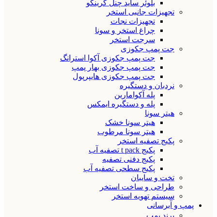
بلوئر ساید چنل گرینکو
تجهیزات جانبی استخر
تجهیزات نجات
چراغ استخر و سونا
سرجت استخر
جت پمپ جکوزی
جت پمپ جکوزی آکوا استرانگ
جت پمپ جکوزی بهار پمپ
جت پمپ جکوزی هایپرپول
نردبان و دستگیره
پله آکوامارین
پله و دستگیره ایمکس
هیتر سونا
هیتر سونا خشک
هیتر سونا مرطوب
پکیج تصفیه استخر
پکیج t pack تصفیه آب
پکیج دفنی تصفیه
پکیج سطحی تصفیه آب
تخت و سایبان
طراحی و ساخت استخر
سیستم تهویه استخر
پمپ و آبرسانی
برند پمپ