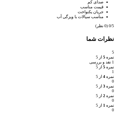
صدای کم
قیمت مناسب
جریان یکنواخت
مناسب سیالات با ویزگی آب
‫0/5
‫(0 نظر)
نظرات شما
5
نمره
5
از 5
1 نقد و بررسی
نمره
5
از 5
1
نمره
4
از 5
0
نمره
3
از 5
0
نمره
2
از 5
0
نمره
1
از 5
0