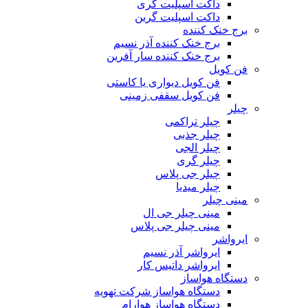
داکت اسپلیت گری
داکت اسپلیت گرین
برج خنک کننده
برج خنک کننده آذر نسیم
برج خنک کننده سار آفرین
فن کویل
فن کویل دیواری یا کاستی
فن کویل سقفی زمینی
چیلر
چیلر تراکمی
چیلر جذبی
چیلر الجی
چیلر گری
چیلر جی پلاس
چیلر میدیا
مینی چیلر
مینی چیلر جی ال
مینی چیلر جی پلاس
ایرواشر
ایرواشر آذر نسیم
ایرواشر داتیس کار
دستگاه هواساز
دستگاه هواساز شرکت تهویه
دستگاه هواساز هوارام