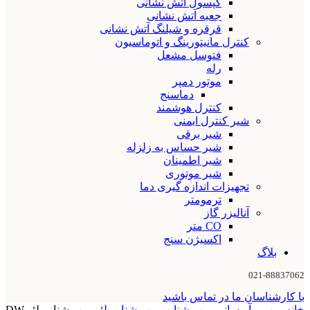
کپسول آتش نشانی
جعبه آتش نشانی
قرقره و شیلنگ آتش نشانی
کنترل مانیتورینگ و اتوماسیون
فتوسل مشعل
رله
موتور دمپر
دماسنج
کنترل هوشمند
شیر کنترل ایمنی
شیر برقی
شیر حساس به زلزله
شیر اطمینان
شیر موتوری
تجهیزات اندازه گیری دما
ترمومتر
آنالیزر گاز
CO متر
اکسیژن سنج
بلاگ
021-88837062
با کارشناسان ما در تماس باشید
خانه
پمپ و آبرسانی
پمپ شناور
پمپ شناور لئو
پمپ شناور لئو DW