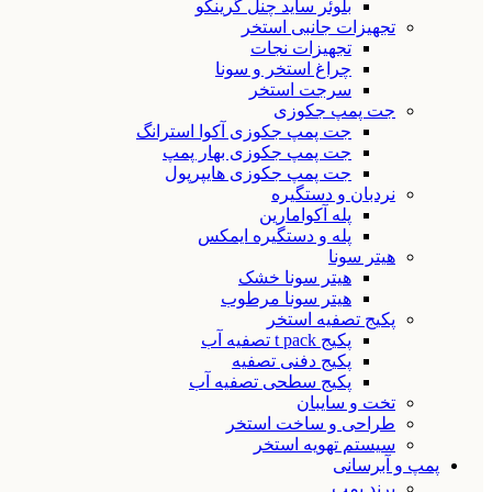
بلوئر ساید چنل گرینکو
تجهیزات جانبی استخر
تجهیزات نجات
چراغ استخر و سونا
سرجت استخر
جت پمپ جکوزی
جت پمپ جکوزی آکوا استرانگ
جت پمپ جکوزی بهار پمپ
جت پمپ جکوزی هایپرپول
نردبان و دستگیره
پله آکوامارین
پله و دستگیره ایمکس
هیتر سونا
هیتر سونا خشک
هیتر سونا مرطوب
پکیج تصفیه استخر
پکیج t pack تصفیه آب
پکیج دفنی تصفیه
پکیج سطحی تصفیه آب
تخت و سایبان
طراحی و ساخت استخر
سیستم تهویه استخر
پمپ و آبرسانی
برند پمپ