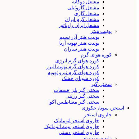
مشعل دوگانه
مشعل گازوئیلی
مشعل گازی
مشعل گرم ایران
مشعل ایران رادیاتور
یونیت هیتر
یونیت هیتر آذر نسیم
یونیت هیتر تهویه آریا
یونیت هیتر ساران
کوره هوای گرم
کوره هوای گرم انرژی
کوره هوای گرم تهویه البرز
کوره هوای گرم نیرو تهویه
کوره سونای خشک
سختی گیر
سختی گیر پلی فسفات
سختی گیر رزینی
سختی گیر مغناطیس آکوا
استخر، سونا، جکوزی
جاروی استخر
جاروی استخر اتوماتیک
جاروی استخر نیمه اتوماتیک
جاروی استخر دستی
دایو و سرسره