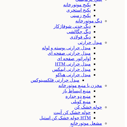
پکیج موتورخانه
پکیج استخری
پکیج زمینی
دیگ موتورخانه
دیگ چدنی شوفاژکار
دیگ چگالشی
دیگ فولادی
مبدل حرارتی
مبدل حرارتی پوسته و لوله
مبدل حرارتی صفحه ای
اواپراتور صفحه ای
مبدل حرارتی HTM
مبدل حرارتی ایمکس
مبدل حرارتی هپاکو
مبدل حرارتی فلکسینوکس
مخزن یا منبع موتورخانه
منبع انبساط باز
منبع دو جداره
منبع کویلی
حوله خشک کن
حوله خشک کن آنیت
HTM حوله خشک کن استیل
مشعل موتورخانه