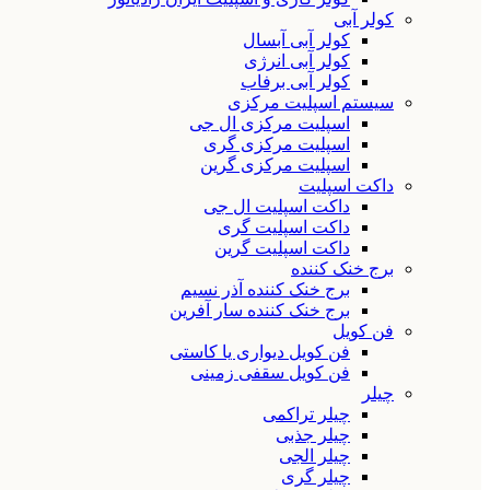
کولر آبی
کولر آبی آبسال
کولر آبی انرژی
کولر آبی برفاب
سیستم اسپلیت مرکزی
اسپلیت مرکزی ال جی
اسپلیت مرکزی گری
اسپلیت مرکزی گرین
داکت اسپلیت
داکت اسپلیت ال جی
داکت اسپلیت گری
داکت اسپلیت گرین
برج خنک کننده
برج خنک کننده آذر نسیم
برج خنک کننده سار آفرین
فن کویل
فن کویل دیواری یا کاستی
فن کویل سقفی زمینی
چیلر
چیلر تراکمی
چیلر جذبی
چیلر الجی
چیلر گری