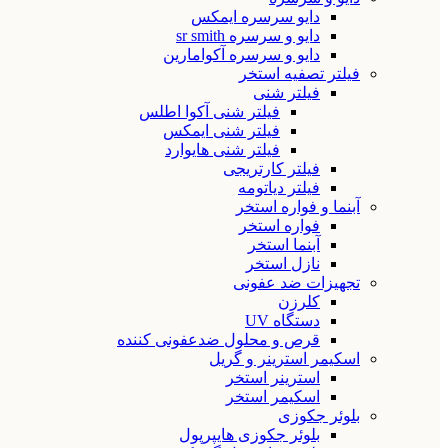
دایو سرسره ایمکس
دایو و سرسره sr smith
دایو و سرسره آکوامارین
فیلتر تصفیه استخر
فیلتر شنی
فیلتر شنی آکوا اطلس
فیلتر شنی ایمکس
فیلتر شنی هایوارد
فیلتر کارتریجی
فیلتر دیاتومه
آبنما و فواره استخر
فواره استخر
آبنما استخر
نازل استخر
تجهیزات ضد عفونی
کلرزن
دستگاه UV
قرص و محلول ضدعفونی کننده
اسکیمر استرینر و گریل
استرینر استخر
اسکیمر استخر
بلوئر جکوزی
بلوئر جکوزی هایپرپول