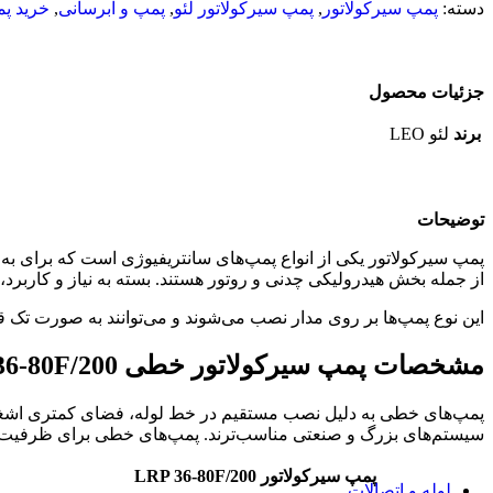
دسته:
پمپ سیرکولاتور
,
پمپ سیرکولاتور لئو
,
پمپ و آبرسانی
,
خرید پم
پمپ کف کش لئو
پمپ لجن کش
پمپ لجن کش اسپیکو
پمپ لجن کش پمپیران
جزئیات محصول
پمپ لجن کش پنتاکس
منبع تحت فشار (منبع انبساط پمپ)
برند
لئو LEO
منبع تحت فشار زیلمت
منبع تحت فشار لئو
منبع تحت فشار امرا
لوازم جانبی پمپ
ست کنترل
توضیحات
ست کنترل پنتاکس
پمپ سیرکولاتور یکی از انواع پمپ‌های سانتریفیوژی است که برای به 
ست کنترل فلو
از جمله بخش هیدرولیکی چدنی و روتور هستند. بسته به نیاز و کاربرد، ب
پرشر سوئیچ
مکانیکال سیل
این نوع پمپ‌ها بر روی مدار نصب می‌شوند و می‌توانند به صورت تک ق
الکتروموتور
اینورتر پمپ آب
مشخصات پمپ سیرکولاتور خطی LRP 36-80F/200
موتور پمپ
دیزل ژنراتور
بوستر پمپ
پمپ‌های خطی به دلیل نصب مستقیم در خط لوله، فضای کمتری اشغال 
بوستر پمپ آبرسانی
سیستم‌های بزرگ و صنعتی مناسب‌ترند. پمپ‌های خطی برای ظرفیت‌
بوستر پمپ لئو
بوستر پمپ آتشنشانی
پمپ سیرکولاتور LRP 36-80F/200
لوله و اتصالات