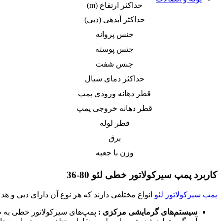
حداکثر ارتفاع (m)
گسکت
گسکت غیر فلزی
حداکثر آبدهی (دبی)
گسکت فلزی
جنس پروانه
گسکت نیمه فلزی
لرزه گیر
جنس پوسته
لرزه گیر آکاردئونی
جنس شفت
لرزه گیر کانالی
لرزه گیر لاستیکی
حداکثر دمای سیال
اتصالات
قطر دهانه ورودی پمپ
اتصالات جوشی
اتصالات رزوه ای
قطر دهانه خروجی پمپ
اتصالات ساکتی
شیر آلات صنعتی
قطر لوله
شیر پروانه ای
برق
شیر توپی
شیر دیافراگمی
وزن با جعبه
لوله (پایپ)
لوله پلیمری
کاربرد پمپ سیرکولاتور خطی لئو 80-36
لوله فولادی
تله بخار
پمپ سیرکولاتور لئو
انواع مختلفی دارند که هر نوع آن دارای دبی و
تله بخار ترمودینامیکی
تله بخار فلوتری
سیستم‌های گرمایشی مرکزی :
پمپ‌های سیرکولاتور خطی به ط
فلنج