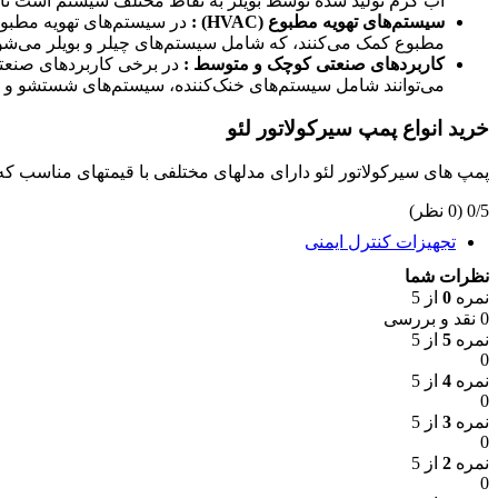
آب گرم تولید شده توسط بویلر به نقاط مختلف سیستم است ت
فلنج رزوه ای
سیستم‌های تهویه مطبوع (HVAC) :
در سیستم‌های تهویه مطبوع
فلنج ساکتی
مطبوع کمک می‌کنند، که شامل سیستم‌های چیلر و بویلر می‌شو
فلنج گلودار جوشی
کاربردهای صنعتی کوچک و متوسط :
در برخی کاربردهای صنعتی 
اکچویتور
می‌توانند شامل سیستم‌های خنک‌کننده، سیستم‌های شستشو و ف
اکچویتور برقی
اکچویتور پنوماتیک
خرید انواع پمپ سیرکولاتور لئو
توپی انسداد
توپی انسداد آب و فاضلاب
پمپ های سیرکولاتور لئو دارای مدلهای مختلفی با قیمتهای مناسب که 
توپی انسداد مخروطی
توپی انسداد نفت و گاز
‫0/5
‫(0 نظر)
توپی انسداد هسته فلزی
تجهیزات کنترل ایمنی
آنالیزر مایعات
نظرات شما
متر pH
نمره
0
از 5
( مترEC)هدایت سنج
0 نقد و بررسی
دستگاه رفراکتومتر
نمره
5
از 5
تجهیزات کنترل دبی
0
فلوترانسمیتر
نمره
4
از 5
فلومتر (دبی سنج)
0
فلوسوئیچ
نمره
3
از 5
تجهیزات کنترل فشار
0
مانومتر (فشارسنج)
نمره
2
از 5
پرشر سوییچ
0
رگلاتور و بالانسر