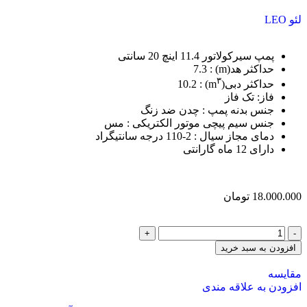
پمپ تصفیه استخر
پمپ تصفیه استخر لئو
لئو LEO
پمپ تصفیه استخر ایمکس
پمپ تصفیه استخر هایوارد
پمپ سیرکولاتور
پمپ سیرکولاتور 11.4 اینچ 20 سانتی
پمپ سیرکولاتور بلند کاست
حداکثر هد(m) : 7.3
پمپ سیرکولاتور خطی ارس
۳
حداکثر دبی(m
) : 10.2
پمپ سیرکولاتور خطی سمنان انرژی
فاز: تک فاز
پمپ سیرکولاتور گراندفوس
جنس بدنه پمپ : چدن ضد زنگ
پمپ سیرکولاتور لئو
جنس سیم پیچی موتور الکتریکی : مس
پمپ شناور
دمای مجاز سیال : 2-110 درجه سانتیگراد
پمپ شناور ابارا
دارای 12 ماه گارانتی
پمپ شناور اسپیکو
پمپ شناور پمپیران
پمپ شناور لئو
پمپ طبقاتی
18.000.000
تومان
پمپ طبقاتی افقی ابارا
پمپ طبقاتی پنتاکس
پمپ طبقاتی عمودی گراندفوس
پمپ طبقاتی لئو
افزودن به سبد خرید
پمپ کف کش
پمپ کف کش آکوا استرانگ
مقایسه
پمپ کف کش ابارا
افزودن به علاقه مندی
پمپ کف کش پنتاکس