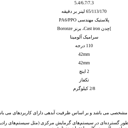
5.4/6.7/7.3
65/113/170 لینر بر دقیقه
پلاستیک مهندسی PA6/PPO
]چدن Cast iron، برنز Boronze
سرامیک آلومینا
110 درجه
42mm
42mm
2 اینچ
تکفاز
2/8 کیلوگرم
 هد مشخصی می باشد و بر اساس ظرفیت آبدهی دارای کاربردهای می با
ور گسترده‌ای در سیستم‌های گرمایش مرکزی (مثل سیستم‌های رادیاتو