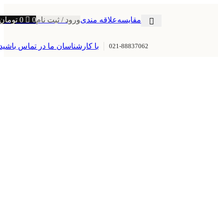
مقایسه
علاقه مندی
ورود / ثبت نام
0
0
تومان
با کارشناسان ما در تماس باشید
021-88837062