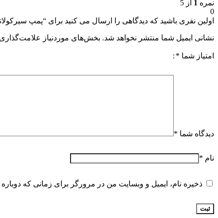
نمره
1
از 5
تجهیزات کنترل سطح
0
سطح سنج یا لول متر
اولین نفری باشید که دیدگاهی را ارسال می کنید برای “پمپ سیرکولاتور خطی 6-80F/200
لول سوئیچ ها
لول ترانسمیتر
نشانی ایمیل شما منتشر نخواهد شد.
بخش‌های موردنیاز علامت‌گذاری 
تجهیزات اعلام حریق
کنترل پنل اعلام حریق
امتیاز شما
*
دتکتور اعلام حریق
آژیر فلاشر اعلام حریق
تجهیزات اطفاء حریق
کپسول آتش نشانی
جعبه آتش نشانی
قرقره و شیلنگ آتش نشانی
کنترل مانیتورینگ و اتوماسیون
فتوسل مشعل
دیدگاه شما
*
رله
موتور دمپر
دماسنج
نام
*
کنترل هوشمند
شیر کنترل ایمنی
ذخیره نام، ایمیل و وبسایت من در مرورگر برای زمانی که دوباره 
شیر برقی
شیر حساس به زلزله
شیر اطمینان
شیر موتوری