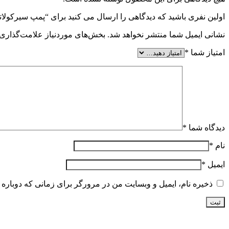
تجهیزات کنترل سطح
اولین نفری باشید که دیدگاهی را ارسال می کنید برای “پمپ سیرکولاتور خطی 5-40-180
سطح سنج یا لول متر
لول سوئیچ ها
نشانی ایمیل شما منتشر نخواهد شد.
بخش‌های موردنیاز علامت‌گذاری 
لول ترانسمیتر
تجهیزات اعلام حریق
امتیاز شما
*
کنترل پنل اعلام حریق
دتکتور اعلام حریق
آژیر فلاشر اعلام حریق
تجهیزات اطفاء حریق
کپسول آتش نشانی
جعبه آتش نشانی
قرقره و شیلنگ آتش نشانی
کنترل مانیتورینگ و اتوماسیون
دیدگاه شما
*
فتوسل مشعل
نام
*
رله
موتور دمپر
ایمیل
*
دماسنج
کنترل هوشمند
ذخیره نام، ایمیل و وبسایت من در مرورگر برای زمانی که دوباره 
شیر کنترل ایمنی
شیر برقی
شیر حساس به زلزله
شیر اطمینان
شیر موتوری