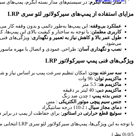
مدار بسته آبگرم
: در سیستم‌های مدار بسته آبگرم، پمپ‌های سیرکولاتور لئو سری LRP به‌طور پیوسته آب را در مدار به گردش در می‌آورند و از 
گسکت
گسکت غیر فلزی
مزایای استفاده از پمپ‌های سیرکولاتور لئو سری LRP
گسکت فلزی
گسکت نیمه فلزی
عملکرد بی‌وقفه
: این پمپ‌ها به‌طور دائمی و بدون وقفه کار م
لرزه گیر
کاربری مطمئن
: با توجه به ساختار و کیفیت بالای این پمپ‌ها
لرزه گیر آکاردئونی
طول عمر بالا و کاهش نیاز به تعمیر و نگهداری
: ویژگی‌های فنی
لرزه گیر کانالی
می‌شود.
لرزه گیر لاستیکی
نصب و نگهداری آسان
: طراحی عمودی و اتصال با مهره ماسوره 
اتصالات
اتصالات جوشی
ویژگی‌های فنی پمپ‌ سیرکولاتور LRP
اتصالات رزوه ای
اتصالات ساکتی
سه سرعته بودن
: امکان تنظیم سرعت پمپ بر اساس نیاز و ش
شیر آلات صنعتی
ماکزیمم توان
: 96 وات
شیر پروانه ای
ماکزیمم هد
: 5.5 متر
شیر توپی
ماکزیمم دبی
: 40 لیتر بر دقیقه
شیر دیافراگمی
جنس بدنه پمپ :
چدن ضد زنگ
لوله (پایپ)
جنس سیم پیچی موتور الکتریکی
: مس
لوله پلیمری
دمای مجاز سیال :
2-110 درجه سانتیگراد
لوله فولادی
سوئیچ قطع حرارتی در استاتور
: برای حفاظت از پمپ در برابر دم
تله بخار
تله بخار ترمودینامیکی
با توجه به این ویژگی‌ها، پمپ‌های سیرکولاتور لئو سری LRP انتخابی مناسب و مطمئن برای سیستم‌های گرمایشی و مدار بسته آبگرم در انواع محیط‌ها هستند.
تله بخار فلوتری
فلنج
‫0/5
‫(0 نظر)