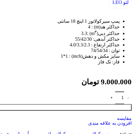
پمپ تصفیه استخر
لئو LEO
پمپ تصفیه استخر لئو
پمپ تصفیه استخر ایمکس
پمپ تصفیه استخر هایوارد
پمپ سیرکولاتور 1 اینچ 18 سانتی
پمپ سیرکولاتور
حداکثر هد(m) : 4
پمپ سیرکولاتور بلند کاست
۳
حداکثر دبی(m
) :3.3
پمپ سیرکولاتور خطی ارس
حداکثر آبدهی: 55/42/30
پمپ سیرکولاتور خطی سمنان انرژی
حداکثر ارتفاع : 4.0/3.3/2.3
پمپ سیرکولاتور گراندفوس
توان : 74/54/34
پمپ سیرکولاتور لئو
سایز مکش و دهش(inch) : 1*1
پمپ شناور
فاز: تک فاز
پمپ شناور ابارا
پمپ شناور اسپیکو
پمپ شناور پمپیران
پمپ شناور لئو
9.000.000
تومان
پمپ طبقاتی
پمپ طبقاتی افقی ابارا
پمپ طبقاتی پنتاکس
پمپ طبقاتی عمودی گراندفوس
پمپ طبقاتی لئو
پمپ کف کش
مقایسه
پمپ کف کش آکوا استرانگ
افزودن به علاقه مندی
پمپ کف کش ابارا
پمپ کف کش پنتاکس
دسته:
پمپ سیرکولاتور
,
پمپ سیرکولاتور لئو
,
پمپ و آبرسانی
,
خرید 