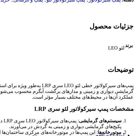
پمپ کف کش لئو
پمپ لجن کش
پمپ لجن کش اسپیکو
پمپ لجن کش پمپیران
جزئیات محصول
پمپ لجن کش پنتاکس
منبع تحت فشار (منبع انبساط پمپ)
منبع تحت فشار زیلمت
منبع تحت فشار لئو
برند
لئو LEO
منبع تحت فشار امرا
لوازم جانبی پمپ
ست کنترل
ست کنترل پنتاکس
توضیحات
ست کنترل فلو
پرشر سوئیچ
مکانیکال سیل
پمپ‌های سیرکولاتور خطی لئو
الکتروموتور
گرمایشی دیواری و زمینی و مدارهای برگشت آبگرم محسوب می‌شوند. ویژ
اینورتر پمپ آب
عملکرد آن‌ها در محیط‌های مختلف بسیار مؤثر است.
موتور پمپ
دیزل ژنراتور
مشخصات پمپ سیرکولاتور لئو سری LRP
بوستر پمپ
بوستر پمپ آبرسانی
سیستم‌های گرمایشی
: پ
بوستر پمپ لئو
پکیج‌های گرمایشی دیواری و زمینی به گردش در می‌آورند.
بوستر پمپ آتشنشانی
موتورخانه‌ها
: این پمپ‌ها در موتورخانه‌های مرکزی ساختمان‌ها ا
لوله و اتصالات