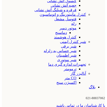
کپسول آتش نشانی
جعبه آتش نشانی
قرقره و شیلنگ آتش نشانی
کنترل مانیتورینگ و اتوماسیون
فتوسل مشعل
رله
موتور دمپر
دماسنج
کنترل هوشمند
شیر کنترل ایمنی
شیر برقی
شیر حساس به زلزله
شیر اطمینان
شیر موتوری
تجهیزات اندازه گیری دما
ترمومتر
آنالیزر گاز
CO متر
اکسیژن سنج
بلاگ
021-88837062
با کارشناسان ما در تماس باشید