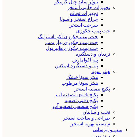
بلوئر ساید چنل گرینکو
تجهیزات جانبی استخر
تجهیزات نجات
چراغ استخر و سونا
سرجت استخر
جت پمپ جکوزی
جت پمپ جکوزی آکوا استرانگ
جت پمپ جکوزی بهار پمپ
جت پمپ جکوزی هایپرپول
نردبان و دستگیره
پله آکوامارین
پله و دستگیره ایمکس
هیتر سونا
هیتر سونا خشک
هیتر سونا مرطوب
پکیج تصفیه استخر
پکیج t pack تصفیه آب
پکیج دفنی تصفیه
پکیج سطحی تصفیه آب
تخت و سایبان
طراحی و ساخت استخر
سیستم تهویه استخر
پمپ و آبرسانی
برند پمپ