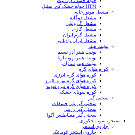
حوله خشک کن آنیت
HTM حوله خشک کن استیل
مشعل موتورخانه
مشعل دوگانه
مشعل گازوئیلی
مشعل گازی
مشعل گرم ایران
مشعل ایران رادیاتور
یونیت هیتر
یونیت هیتر آذر نسیم
یونیت هیتر تهویه آریا
یونیت هیتر ساران
کوره هوای گرم
کوره هوای گرم انرژی
کوره هوای گرم تهویه البرز
کوره هوای گرم نیرو تهویه
کوره سونای خشک
سختی گیر
سختی گیر پلی فسفات
سختی گیر رزینی
سختی گیر مغناطیس آکوا
استخر، سونا، جکوزی
جاروی استخر
جاروی استخر اتوماتیک