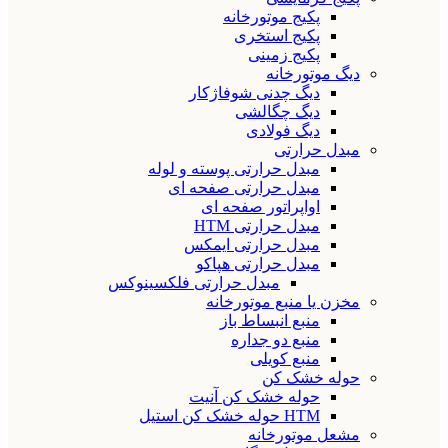
پکیج موتورخانه
پکیج استخری
پکیج زمینی
دیگ موتورخانه
دیگ چدنی شوفاژکار
دیگ چگالشی
دیگ فولادی
مبدل حرارتی
مبدل حرارتی پوسته و لوله
مبدل حرارتی صفحه ای
اواپراتور صفحه ای
مبدل حرارتی HTM
مبدل حرارتی ایمکس
مبدل حرارتی هپاکو
مبدل حرارتی فلکسینوکس
مخزن یا منبع موتورخانه
منبع انبساط باز
منبع دو جداره
منبع کویلی
حوله خشک کن
حوله خشک کن آنیت
HTM حوله خشک کن استیل
مشعل موتورخانه