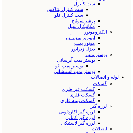
ست کنترل
ست کنترل پنتاکس
ست کنترل فلو
پرشر سوئیچ
مکانیکال سیل
الکتروموتور
اینورتر پمپ آب
موتور پمپ
دیزل ژنراتور
بوستر پمپ
بوستر پمپ آبرسانی
بوستر پمپ لئو
بوستر پمپ آتشنشانی
لوله و اتصالات
گسکت
گسکت غیر فلزی
گسکت فلزی
گسکت نیمه فلزی
لرزه گیر
لرزه گیر آکاردئونی
لرزه گیر کانالی
لرزه گیر لاستیکی
اتصالات