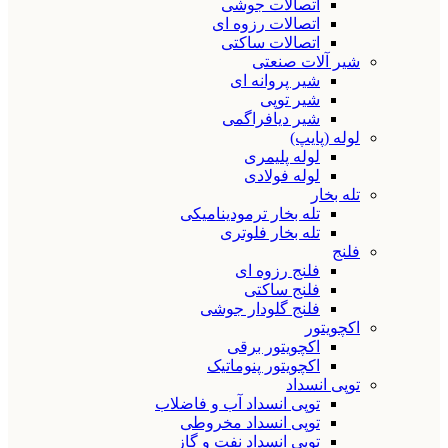
اتصالات جوشی
اتصالات رزوه ای
اتصالات ساکتی
شیر آلات صنعتی
شیر پروانه ای
شیر توپی
شیر دیافراگمی
لوله (پایپ)
لوله پلیمری
لوله فولادی
تله بخار
تله بخار ترمودینامیکی
تله بخار فلوتری
فلنج
فلنج رزوه ای
فلنج ساکتی
فلنج گلودار جوشی
اکچویتور
اکچویتور برقی
اکچویتور پنوماتیک
توپی انسداد
توپی انسداد آب و فاضلاب
توپی انسداد مخروطی
توپی انسداد نفت و گاز