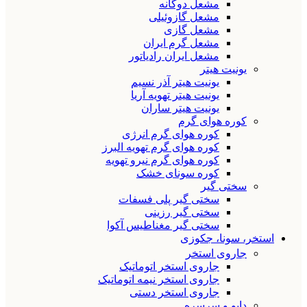
مشعل دوگانه
مشعل گازوئیلی
مشعل گازی
مشعل گرم ایران
مشعل ایران رادیاتور
یونیت هیتر
یونیت هیتر آذر نسیم
یونیت هیتر تهویه آریا
یونیت هیتر ساران
کوره هوای گرم
کوره هوای گرم انرژی
کوره هوای گرم تهویه البرز
کوره هوای گرم نیرو تهویه
کوره سونای خشک
سختی گیر
سختی گیر پلی فسفات
سختی گیر رزینی
سختی گیر مغناطیس آکوا
استخر، سونا، جکوزی
جاروی استخر
جاروی استخر اتوماتیک
جاروی استخر نیمه اتوماتیک
جاروی استخر دستی
دایو و سرسره