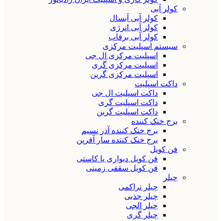
کولر آبی
کولر آبی آبسال
کولر آبی انرژی
کولر آبی برفاب
سیستم اسپلیت مرکزی
اسپلیت مرکزی ال جی
اسپلیت مرکزی گری
اسپلیت مرکزی گرین
داکت اسپلیت
داکت اسپلیت ال جی
داکت اسپلیت گری
داکت اسپلیت گرین
برج خنک کننده
برج خنک کننده آذر نسیم
برج خنک کننده سار آفرین
فن کویل
فن کویل دیواری یا کاستی
فن کویل سقفی زمینی
چیلر
چیلر تراکمی
چیلر جذبی
چیلر الجی
چیلر گری