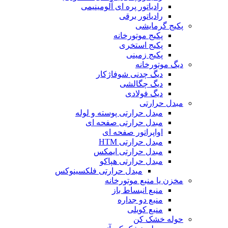
رادیاتور پره ای آلومینیمی
رادیاتور برقی
پکیج گرمایشی
پکیج موتورخانه
پکیج استخری
پکیج زمینی
دیگ موتورخانه
دیگ چدنی شوفاژکار
دیگ چگالشی
دیگ فولادی
مبدل حرارتی
مبدل حرارتی پوسته و لوله
مبدل حرارتی صفحه ای
اواپراتور صفحه ای
مبدل حرارتی HTM
مبدل حرارتی ایمکس
مبدل حرارتی هپاکو
مبدل حرارتی فلکسینوکس
مخزن یا منبع موتورخانه
منبع انبساط باز
منبع دو جداره
منبع کویلی
حوله خشک کن