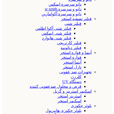
دایو سرسره ایمکس
دایو و سرسره sr smith
دایو و سرسره آکوامارین
فیلتر تصفیه استخر
فیلتر شنی
فیلتر شنی آکوا اطلس
فیلتر شنی ایمکس
فیلتر شنی هایوارد
فیلتر کارتریجی
فیلتر دیاتومه
آبنما و فواره استخر
فواره استخر
آبنما استخر
نازل استخر
تجهیزات ضد عفونی
کلرزن
دستگاه UV
قرص و محلول ضدعفونی کننده
اسکیمر استرینر و گریل
استرینر استخر
اسکیمر استخر
بلوئر جکوزی
بلوئر جکوزی هایپرپول