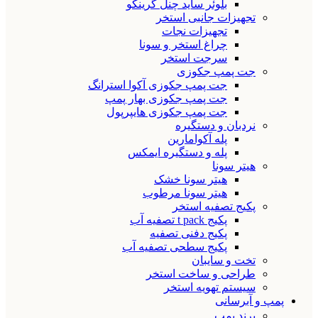
بلوئر ساید چنل گرینکو
تجهیزات جانبی استخر
تجهیزات نجات
چراغ استخر و سونا
سرجت استخر
جت پمپ جکوزی
جت پمپ جکوزی آکوا استرانگ
جت پمپ جکوزی بهار پمپ
جت پمپ جکوزی هایپرپول
نردبان و دستگیره
پله آکوامارین
پله و دستگیره ایمکس
هیتر سونا
هیتر سونا خشک
هیتر سونا مرطوب
پکیج تصفیه استخر
پکیج t pack تصفیه آب
پکیج دفنی تصفیه
پکیج سطحی تصفیه آب
تخت و سایبان
طراحی و ساخت استخر
سیستم تهویه استخر
پمپ و آبرسانی
برند پمپ