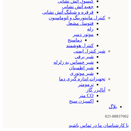
کپسول آتش نشانی
جعبه آتش نشانی
قرقره و شیلنگ آتش نشانی
کنترل مانیتورینگ و اتوماسیون
فتوسل مشعل
رله
موتور دمپر
دماسنج
کنترل هوشمند
شیر کنترل ایمنی
شیر برقی
شیر حساس به زلزله
شیر اطمینان
شیر موتوری
تجهیزات اندازه گیری دما
ترمومتر
آنالیزر گاز
CO متر
اکسیژن سنج
بلاگ
021-88837062
با کارشناسان ما در تماس باشید