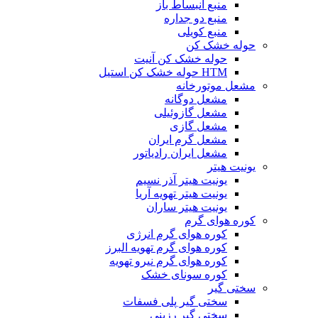
منبع انبساط باز
منبع دو جداره
منبع کویلی
حوله خشک کن
حوله خشک کن آنیت
HTM حوله خشک کن استیل
مشعل موتورخانه
مشعل دوگانه
مشعل گازوئیلی
مشعل گازی
مشعل گرم ایران
مشعل ایران رادیاتور
یونیت هیتر
یونیت هیتر آذر نسیم
یونیت هیتر تهویه آریا
یونیت هیتر ساران
کوره هوای گرم
کوره هوای گرم انرژی
کوره هوای گرم تهویه البرز
کوره هوای گرم نیرو تهویه
کوره سونای خشک
سختی گیر
سختی گیر پلی فسفات
سختی گیر رزینی