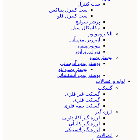
ست کنترل
ست کنترل پنتاکس
ست کنترل فلو
پرشر سوئیچ
مکانیکال سیل
الکتروموتور
اینورتر پمپ آب
موتور پمپ
دیزل ژنراتور
بوستر پمپ
بوستر پمپ آبرسانی
بوستر پمپ لئو
بوستر پمپ آتشنشانی
لوله و اتصالات
گسکت
گسکت غیر فلزی
گسکت فلزی
گسکت نیمه فلزی
لرزه گیر
لرزه گیر آکاردئونی
لرزه گیر کانالی
لرزه گیر لاستیکی
اتصالات