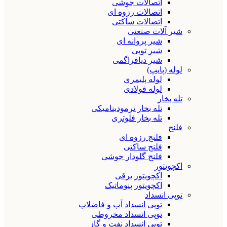
اتصالات جوشی
اتصالات رزوه ای
اتصالات ساکتی
شیر آلات صنعتی
شیر پروانه ای
شیر توپی
شیر دیافراگمی
لوله (پایپ)
لوله پلیمری
لوله فولادی
تله بخار
تله بخار ترمودینامیکی
تله بخار فلوتری
فلنج
فلنج رزوه ای
فلنج ساکتی
فلنج گلودار جوشی
اکچویتور
اکچویتور برقی
اکچویتور پنوماتیک
توپی انسداد
توپی انسداد آب و فاضلاب
توپی انسداد مخروطی
توپی انسداد نفت و گاز