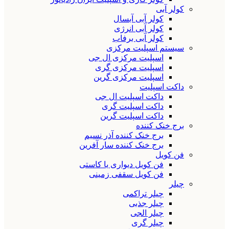
کولر آبی
کولر آبی آبسال
کولر آبی انرژی
کولر آبی برفاب
سیستم اسپلیت مرکزی
اسپلیت مرکزی ال جی
اسپلیت مرکزی گری
اسپلیت مرکزی گرین
داکت اسپلیت
داکت اسپلیت ال جی
داکت اسپلیت گری
داکت اسپلیت گرین
برج خنک کننده
برج خنک کننده آذر نسیم
برج خنک کننده سار آفرین
فن کویل
فن کویل دیواری یا کاستی
فن کویل سقفی زمینی
چیلر
چیلر تراکمی
چیلر جذبی
چیلر الجی
چیلر گری