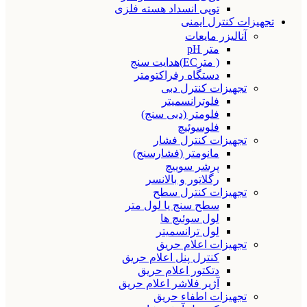
توپی انسداد هسته فلزی
تجهیزات کنترل ایمنی
آنالیزر مایعات
متر pH
( مترEC)هدایت سنج
دستگاه رفراکتومتر
تجهیزات کنترل دبی
فلوترانسمیتر
فلومتر (دبی سنج)
فلوسوئیچ
تجهیزات کنترل فشار
مانومتر (فشارسنج)
پرشر سوییچ
رگلاتور و بالانسر
تجهیزات کنترل سطح
سطح سنج یا لول متر
لول سوئیچ ها
لول ترانسمیتر
تجهیزات اعلام حریق
کنترل پنل اعلام حریق
دتکتور اعلام حریق
آژیر فلاشر اعلام حریق
تجهیزات اطفاء حریق