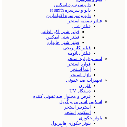
دایو سرسره ایمکس
دایو و سرسره sr smith
دایو و سرسره آکوامارین
فیلتر تصفیه استخر
فیلتر شنی
فیلتر شنی آکوا اطلس
فیلتر شنی ایمکس
فیلتر شنی هایوارد
فیلتر کارتریجی
فیلتر دیاتومه
آبنما و فواره استخر
فواره استخر
آبنما استخر
نازل استخر
تجهیزات ضد عفونی
کلرزن
دستگاه UV
قرص و محلول ضدعفونی کننده
اسکیمر استرینر و گریل
استرینر استخر
اسکیمر استخر
بلوئر جکوزی
بلوئر جکوزی هایپرپول