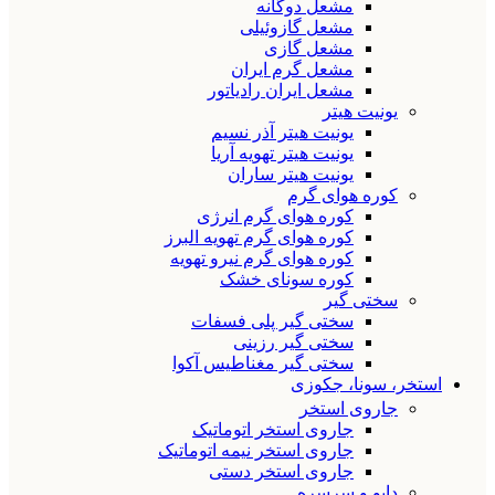
مشعل دوگانه
مشعل گازوئیلی
مشعل گازی
مشعل گرم ایران
مشعل ایران رادیاتور
یونیت هیتر
یونیت هیتر آذر نسیم
یونیت هیتر تهویه آریا
یونیت هیتر ساران
کوره هوای گرم
کوره هوای گرم انرژی
کوره هوای گرم تهویه البرز
کوره هوای گرم نیرو تهویه
کوره سونای خشک
سختی گیر
سختی گیر پلی فسفات
سختی گیر رزینی
سختی گیر مغناطیس آکوا
استخر، سونا، جکوزی
جاروی استخر
جاروی استخر اتوماتیک
جاروی استخر نیمه اتوماتیک
جاروی استخر دستی
دایو و سرسره