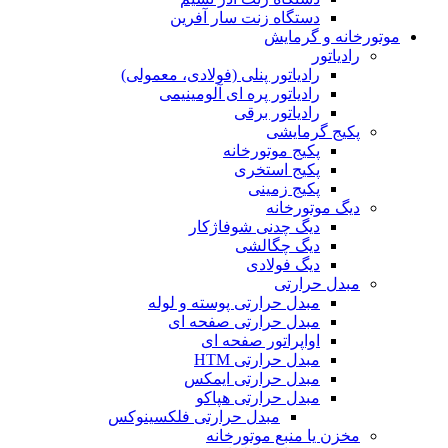
دستگاه زنت سار آفرین
موتورخانه و گرمایش
رادیاتور
رادیاتور پنلی (فولادی، معمولی)
رادیاتور پره ای آلومینیمی
رادیاتور برقی
پکیج گرمایشی
پکیج موتورخانه
پکیج استخری
پکیج زمینی
دیگ موتورخانه
دیگ چدنی شوفاژکار
دیگ چگالشی
دیگ فولادی
مبدل حرارتی
مبدل حرارتی پوسته و لوله
مبدل حرارتی صفحه ای
اواپراتور صفحه ای
مبدل حرارتی HTM
مبدل حرارتی ایمکس
مبدل حرارتی هپاکو
مبدل حرارتی فلکسینوکس
مخزن یا منبع موتورخانه