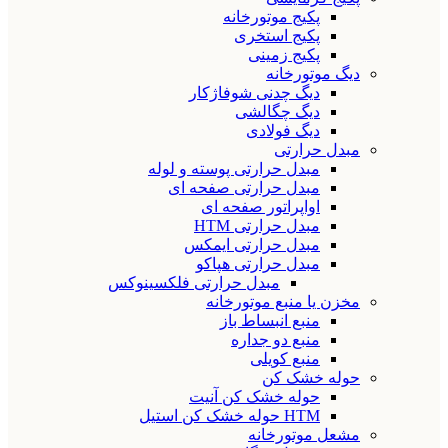
پکیج موتورخانه
پکیج استخری
پکیج زمینی
دیگ موتورخانه
دیگ چدنی شوفاژکار
دیگ چگالشی
دیگ فولادی
مبدل حرارتی
مبدل حرارتی پوسته و لوله
مبدل حرارتی صفحه ای
اواپراتور صفحه ای
مبدل حرارتی HTM
مبدل حرارتی ایمکس
مبدل حرارتی هپاکو
مبدل حرارتی فلکسینوکس
مخزن یا منبع موتورخانه
منبع انبساط باز
منبع دو جداره
منبع کویلی
حوله خشک کن
حوله خشک کن آنیت
HTM حوله خشک کن استیل
مشعل موتورخانه