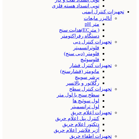
توپی انسداد هسته فلزی
تجهیزات کنترل ایمنی
آنالیزر مایعات
متر pH
( مترEC)هدایت سنج
دستگاه رفراکتومتر
تجهیزات کنترل دبی
فلوترانسمیتر
فلومتر (دبی سنج)
فلوسوئیچ
تجهیزات کنترل فشار
مانومتر (فشارسنج)
پرشر سوییچ
رگلاتور و بالانسر
تجهیزات کنترل سطح
سطح سنج یا لول متر
لول سوئیچ ها
لول ترانسمیتر
تجهیزات اعلام حریق
کنترل پنل اعلام حریق
دتکتور اعلام حریق
آژیر فلاشر اعلام حریق
تجهیزات اطفاء حریق