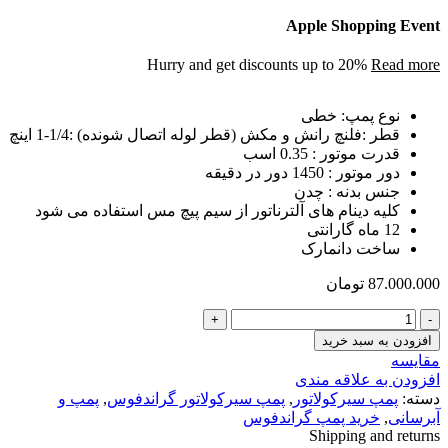
Apple Shopping Event
Hurry and get discounts up to 20%
Read more
نوع پمپ: خطی
قطر :فلنچ رانش و مکش (قطر لوله اتصال شونده) :1/4-1 اینچ
قدرت موتور : 0.35 اسب
دور موتور : 1450 دور در دقیقه
جنس بدنه : چدن
کلیه دینام های آلترناتور از سیم پیچ مس استفاده می شود
12 ماه گارانتی
ساخت دانمارک
87.000.000
تومان
پمپ
سيرکولاتور
افزودن به سبد خرید
خطی
مقایسه
گراندفوس
افزودن به علاقه مندی
مدل
دسته:
پمپ سیرکولاتور
,
پمپ سیرکولاتور گراندفوس
,
پمپ و
UPS32-
آبرسانی
,
خرید پمپ گراندفوس
100
Shipping and returns