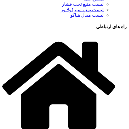
لیست منبع تحت فشار
لیست پمپ سیرکولاتور
لیست مبدل هپاکو
راه های ارتباطی