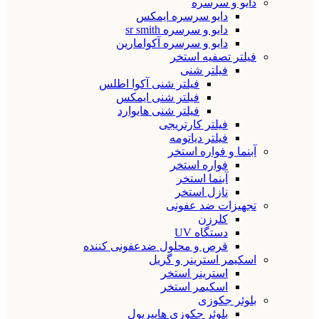
دایو و سرسره
دایو سرسره ایمکس
دایو و سرسره sr smith
دایو و سرسره آکوامارین
فیلتر تصفیه استخر
فیلتر شنی
فیلتر شنی آکوا اطلس
فیلتر شنی ایمکس
فیلتر شنی هایوارد
فیلتر کارتریجی
فیلتر دیاتومه
آبنما و فواره استخر
فواره استخر
آبنما استخر
نازل استخر
تجهیزات ضد عفونی
کلرزن
دستگاه UV
قرص و محلول ضدعفونی کننده
اسکیمر استرینر و گریل
استرینر استخر
اسکیمر استخر
بلوئر جکوزی
بلوئر جکوزی هایپرپول