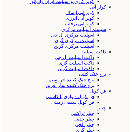
کولر گازی و اسپلیت ایران رادیاتور
کولر آبی
کولر آبی آبسال
کولر آبی انرژی
کولر آبی برفاب
سیستم اسپلیت مرکزی
اسپلیت مرکزی ال جی
اسپلیت مرکزی گری
اسپلیت مرکزی گرین
داکت اسپلیت
داکت اسپلیت ال جی
داکت اسپلیت گری
داکت اسپلیت گرین
برج خنک کننده
برج خنک کننده آذر نسیم
برج خنک کننده سار آفرین
فن کویل
فن کویل دیواری یا کاستی
فن کویل سقفی زمینی
چیلر
چیلر تراکمی
چیلر جذبی
چیلر الجی
چیلر گری