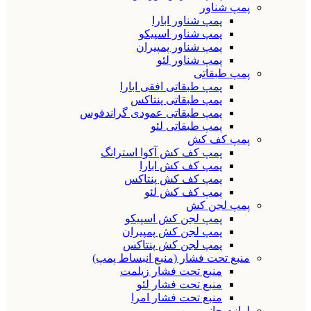
پمپ شناور
پمپ شناور ابارا
پمپ شناور اسپیکو
پمپ شناور پمپیران
پمپ شناور لئو
پمپ طبقاتی
پمپ طبقاتی افقی ابارا
پمپ طبقاتی پنتاکس
پمپ طبقاتی عمودی گراندفوس
پمپ طبقاتی لئو
پمپ کف کش
پمپ کف کش آکوا استرانگ
پمپ کف کش ابارا
پمپ کف کش پنتاکس
پمپ کف کش لئو
پمپ لجن کش
پمپ لجن کش اسپیکو
پمپ لجن کش پمپیران
پمپ لجن کش پنتاکس
منبع تحت فشار (منبع انبساط پمپ)
منبع تحت فشار زیلمت
منبع تحت فشار لئو
منبع تحت فشار امرا
لوازم جانبی پمپ