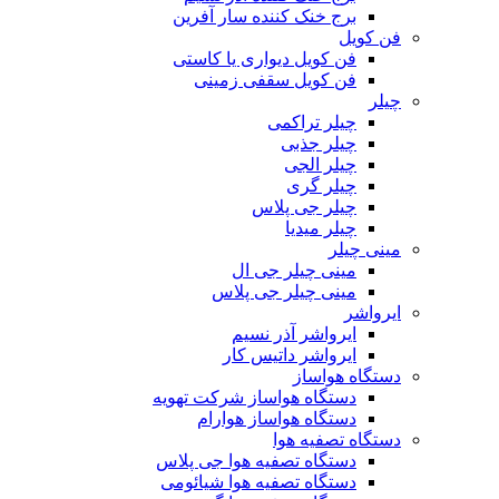
برج خنک کننده سار آفرین
فن کویل
فن کویل دیواری یا کاستی
فن کویل سقفی زمینی
چیلر
چیلر تراکمی
چیلر جذبی
چیلر الجی
چیلر گری
چیلر جی پلاس
چیلر میدیا
مینی چیلر
مینی چیلر جی ال
مینی چیلر جی پلاس
ایرواشر
ایرواشر آذر نسیم
ایرواشر داتیس کار
دستگاه هواساز
دستگاه هواساز شرکت تهویه
دستگاه هواساز هوارام
دستگاه تصفیه هوا
دستگاه تصفیه هوا جی پلاس
دستگاه تصفیه هوا شیائومی