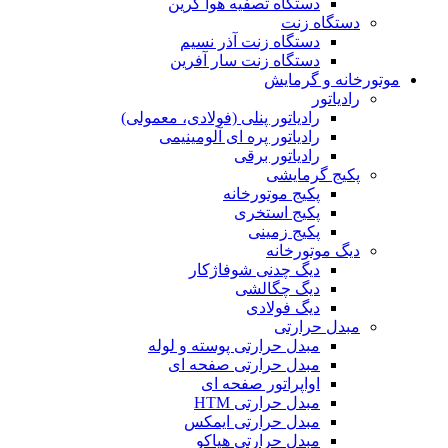
دستگاه تصفیه هوا گرین
دستگاه زنت
دستگاه زنت آذر نسیم
دستگاه زنت سار آفرین
موتورخانه و گرمایش
رادیاتور
رادیاتور پنلی (فولادی، معمولی)
رادیاتور پره ای آلومینیمی
رادیاتور برقی
پکیج گرمایشی
پکیج موتورخانه
پکیج استخری
پکیج زمینی
دیگ موتورخانه
دیگ چدنی شوفاژکار
دیگ چگالشی
دیگ فولادی
مبدل حرارتی
مبدل حرارتی پوسته و لوله
مبدل حرارتی صفحه ای
اواپراتور صفحه ای
مبدل حرارتی HTM
مبدل حرارتی ایمکس
مبدل حرارتی هپاکو