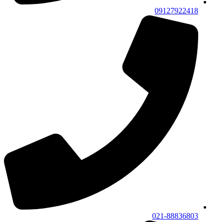
09127922418
021-88836803