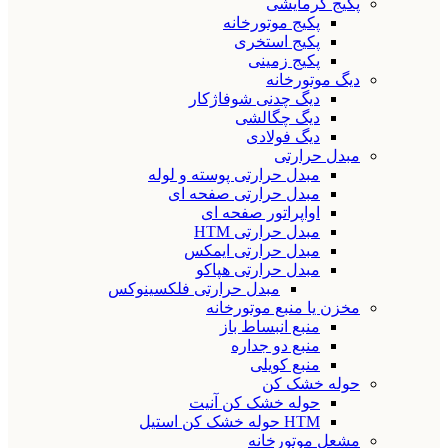
پکیج گرمایشی
پکیج موتورخانه
پکیج استخری
پکیج زمینی
دیگ موتورخانه
دیگ چدنی شوفاژکار
دیگ چگالشی
دیگ فولادی
مبدل حرارتی
مبدل حرارتی پوسته و لوله
مبدل حرارتی صفحه ای
اواپراتور صفحه ای
مبدل حرارتی HTM
مبدل حرارتی ایمکس
مبدل حرارتی هپاکو
مبدل حرارتی فلکسینوکس
مخزن یا منبع موتورخانه
منبع انبساط باز
منبع دو جداره
منبع کویلی
حوله خشک کن
حوله خشک کن آنیت
HTM حوله خشک کن استیل
مشعل موتورخانه