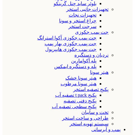
بلوئر ساید چنل گرینکو
تجهیزات جانبی استخر
تجهیزات نجات
چراغ استخر و سونا
سرجت استخر
جت پمپ جکوزی
جت پمپ جکوزی آکوا استرانگ
جت پمپ جکوزی بهار پمپ
جت پمپ جکوزی هایپرپول
نردبان و دستگیره
پله آکوامارین
پله و دستگیره ایمکس
هیتر سونا
هیتر سونا خشک
هیتر سونا مرطوب
پکیج تصفیه استخر
پکیج t pack تصفیه آب
پکیج دفنی تصفیه
پکیج سطحی تصفیه آب
تخت و سایبان
طراحی و ساخت استخر
سیستم تهویه استخر
پمپ و آبرسانی