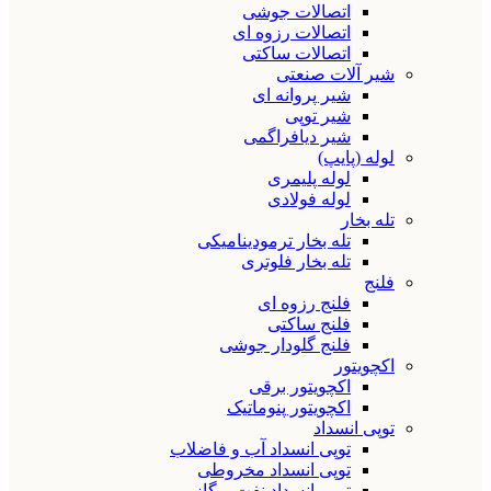
اتصالات جوشی
اتصالات رزوه ای
اتصالات ساکتی
شیر آلات صنعتی
شیر پروانه ای
شیر توپی
شیر دیافراگمی
لوله (پایپ)
لوله پلیمری
لوله فولادی
تله بخار
تله بخار ترمودینامیکی
تله بخار فلوتری
فلنج
فلنج رزوه ای
فلنج ساکتی
فلنج گلودار جوشی
اکچویتور
اکچویتور برقی
اکچویتور پنوماتیک
توپی انسداد
توپی انسداد آب و فاضلاب
توپی انسداد مخروطی
توپی انسداد نفت و گاز