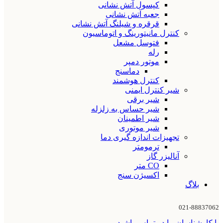
کپسول آتش نشانی
جعبه آتش نشانی
قرقره و شیلنگ آتش نشانی
کنترل مانیتورینگ و اتوماسیون
فتوسل مشعل
رله
موتور دمپر
دماسنج
کنترل هوشمند
شیر کنترل ایمنی
شیر برقی
شیر حساس به زلزله
شیر اطمینان
شیر موتوری
تجهیزات اندازه گیری دما
ترمومتر
آنالیزر گاز
CO متر
اکسیژن سنج
بلاگ
021-88837062
با کارشناسان ما در تماس باشید