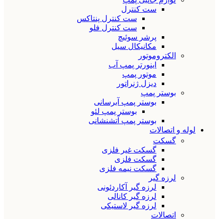
ست کنترل
ست کنترل پنتاکس
ست کنترل فلو
پرشر سوئیچ
مکانیکال سیل
الکتروموتور
اینورتر پمپ آب
موتور پمپ
دیزل ژنراتور
بوستر پمپ
بوستر پمپ آبرسانی
بوستر پمپ لئو
بوستر پمپ آتشنشانی
لوله و اتصالات
گسکت
گسکت غیر فلزی
گسکت فلزی
گسکت نیمه فلزی
لرزه گیر
لرزه گیر آکاردئونی
لرزه گیر کانالی
لرزه گیر لاستیکی
اتصالات