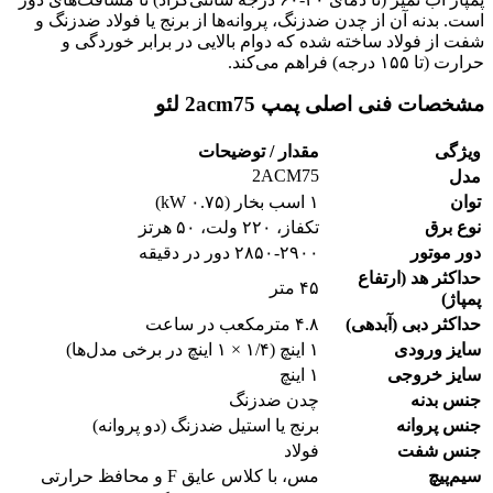
است. بدنه آن از چدن ضدزنگ، پروانه‌ها از برنج یا فولاد ضدزنگ و
شفت از فولاد ساخته شده که دوام بالایی در برابر خوردگی و
حرارت (تا ۱۵۵ درجه) فراهم می‌کند.
مشخصات فنی اصلی پمپ 2acm75 لئو
ویژگی
مقدار / توضیحات
2ACM75
مدل
توان
۱ اسب بخار (۰.۷۵ kW)
نوع برق
تکفاز، ۲۲۰ ولت، ۵۰ هرتز
دور موتور
۲۸۵۰-۲۹۰۰ دور در دقیقه
حداکثر هد (ارتفاع
۴۵ متر
پمپاژ)
حداکثر دبی (آبدهی)
۴.۸ مترمکعب در ساعت
سایز ورودی
۱ اینچ (۱/۴ × ۱ اینچ در برخی مدل‌ها)
سایز خروجی
۱ اینچ
جنس بدنه
چدن ضدزنگ
جنس پروانه
برنج یا استیل ضدزنگ (دو پروانه)
جنس شفت
فولاد
سیم‌پیچ
مس، با کلاس عایق F و محافظ حرارتی