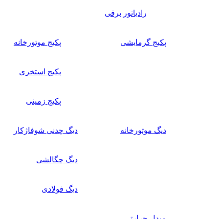
رادیاتور برقی
پکیج گرمایشی
پکیج موتورخانه
پکیج استخری
پکیج زمینی
دیگ موتورخانه
دیگ چدنی شوفاژکار
دیگ چگالشی
دیگ فولادی
مبدل حرارتی