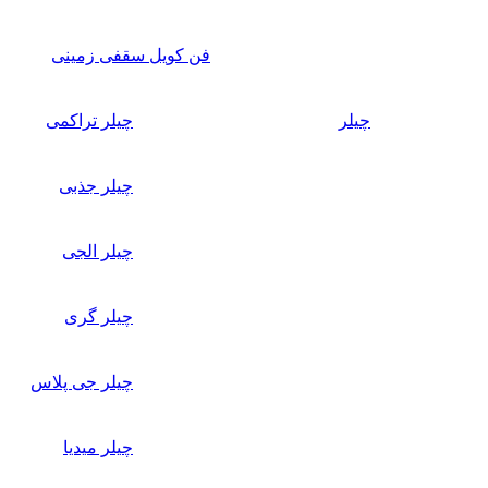
فن کویل سقفی زمینی
چیلر
چیلر تراکمی
چیلر جذبی
چیلر الجی
چیلر گری
چیلر جی پلاس
چیلر میدیا