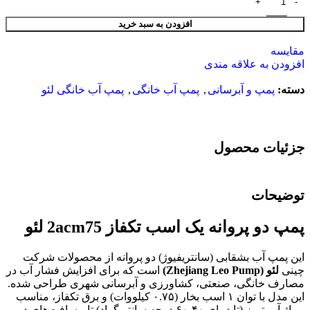
افزودن به سبد خرید
مقایسه
افزودن به علاقه مندی
دسته:
پمپ و آبرسانی
,
پمپ آب خانگی
,
پمپ آب خانگی لئو
جزئیات محصول
توضیحات
پمپ دو پروانه یک اسب تکفاز 2acm75 لئو
این پمپ آب بشقابی (سانتریفیوژ) دو پروانه از محصولات شرکت
چینی
لئو
(Zhejiang Leo Pump)
است که برای افزایش فشار آب در
مصارف خانگی، صنعتی، کشاورزی و آبرسانی شهری طراحی شده.
این مدل با توان ۱ اسب بخار (۰.۷۵ کیلووات) و برق تکفاز، مناسب
پمپاژ آب تمیز (تا دمای ۴۰-۶۰ درجه سانتی‌گراد) تا مسافت‌های دور