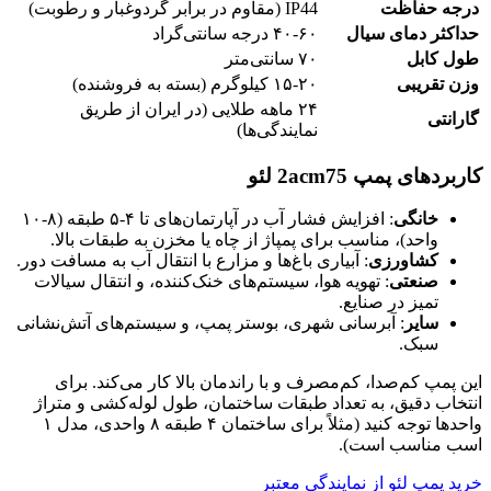
درجه حفاظت
IP44 (مقاوم در برابر گردوغبار و رطوبت)
حداکثر دمای سیال
۴۰-۶۰ درجه سانتی‌گراد
طول کابل
۷۰ سانتی‌متر
وزن تقریبی
۱۵-۲۰ کیلوگرم (بسته به فروشنده)
۲۴ ماهه طلایی (در ایران از طریق
گارانتی
نمایندگی‌ها)
کاربردهای پمپ 2acm75 لئو
خانگی
: افزایش فشار آب در آپارتمان‌های تا ۴-۵ طبقه (۸-۱۰
واحد)، مناسب برای پمپاژ از چاه یا مخزن به طبقات بالا.
کشاورزی
: آبیاری باغ‌ها و مزارع با انتقال آب به مسافت دور.
صنعتی
: تهویه هوا، سیستم‌های خنک‌کننده، و انتقال سیالات
تمیز در صنایع.
سایر
: آبرسانی شهری، بوستر پمپ، و سیستم‌های آتش‌نشانی
سبک.
این پمپ کم‌صدا، کم‌مصرف و با راندمان بالا کار می‌کند. برای
انتخاب دقیق، به تعداد طبقات ساختمان، طول لوله‌کشی و متراژ
واحدها توجه کنید (مثلاً برای ساختمان ۴ طبقه ۸ واحدی، مدل ۱
اسب مناسب است).
خرید پمپ لئو از نمایندگی معتبر