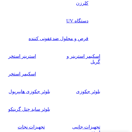
کلرزن
دستگاه UV
قرص و محلول ضدعفونی کننده
اسکیمر استرینر و
استرینر استخر
گریل
اسکیمر استخر
بلوئر جکوزی
بلوئر جکوزی هایپرپول
بلوئر ساید چنل گرینکو
تجهیزات جانبی
تجهیزات نجات