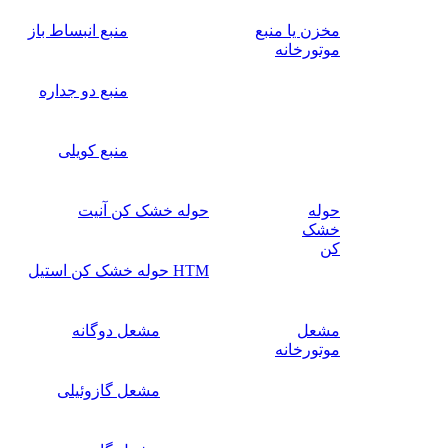
مخزن یا منبع
منبع انبساط باز
موتورخانه
منبع دو جداره
منبع کویلی
حوله
حوله خشک کن آنیت
خشک
کن
HTM حوله خشک کن استیل
مشعل
مشعل دوگانه
موتورخانه
مشعل گازوئیلی