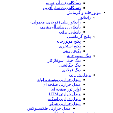
دستگاه زنت آذر نسیم
دستگاه زنت سار آفرین
موتورخانه و گرمایش
رادیاتور
رادیاتور پنلی (فولادی، معمولی)
رادیاتور پره ای آلومینیمی
رادیاتور برقی
پکیج گرمایشی
پکیج موتورخانه
پکیج استخری
پکیج زمینی
دیگ موتورخانه
دیگ چدنی شوفاژکار
دیگ چگالشی
دیگ فولادی
مبدل حرارتی
مبدل حرارتی پوسته و لوله
مبدل حرارتی صفحه ای
اواپراتور صفحه ای
مبدل حرارتی HTM
مبدل حرارتی ایمکس
مبدل حرارتی هپاکو
مبدل حرارتی فلکسینوکس