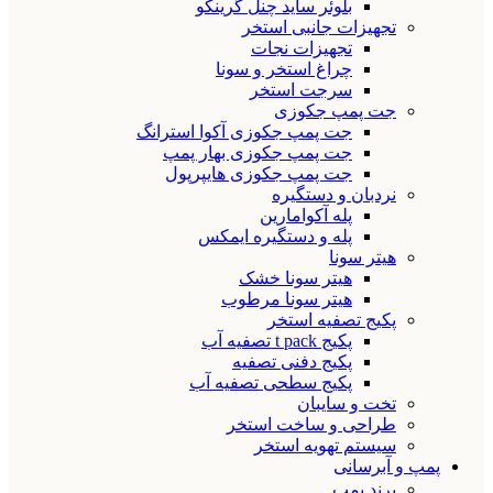
بلوئر ساید چنل گرینکو
تجهیزات جانبی استخر
تجهیزات نجات
چراغ استخر و سونا
سرجت استخر
جت پمپ جکوزی
جت پمپ جکوزی آکوا استرانگ
جت پمپ جکوزی بهار پمپ
جت پمپ جکوزی هایپرپول
نردبان و دستگیره
پله آکوامارین
پله و دستگیره ایمکس
هیتر سونا
هیتر سونا خشک
هیتر سونا مرطوب
پکیج تصفیه استخر
پکیج t pack تصفیه آب
پکیج دفنی تصفیه
پکیج سطحی تصفیه آب
تخت و سایبان
طراحی و ساخت استخر
سیستم تهویه استخر
پمپ و آبرسانی
برند پمپ