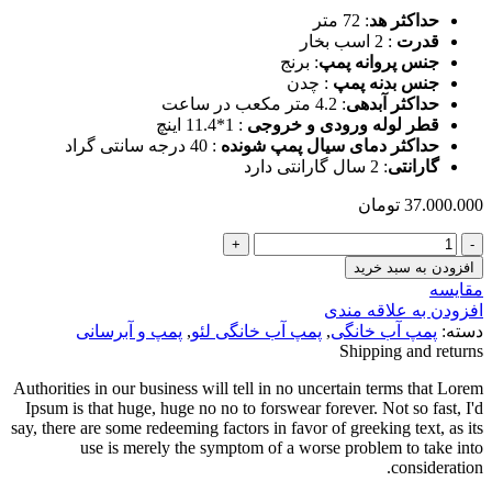
حداکثر هد
: 72 متر
قدرت
: 2 اسب بخار
جنس پروانه پمپ
: برنج
جنس بدنه پمپ
: چدن
حداکثر آبدهی
: 4.2 متر مکعب در ساعت
قطر لوله ورودی و خروجی
: 1*11.4 اینچ
حداکثر دمای سیال پمپ شونده
: 40 درجه سانتی گراد
گارانتی
: 2 سال گارانتی دارد
37.000.000
تومان
پمپ
جتی
افزودن به سبد خرید
2
مقایسه
اسب
افزودن به علاقه مندی
LEO
دسته:
پمپ آب خانگی
,
پمپ آب خانگی لئو
,
پمپ و آبرسانی
لئو
Shipping and returns
ارتفاع
بالا
Authorities in our business will tell in no uncertain terms that Lorem
AJM
Ipsum is that huge, huge no no to forswear forever. Not so fast, I'd
150
say, there are some redeeming factors in favor of greeking text, as its
H
use is merely the symptom of a worse problem to take into
عدد
consideration.