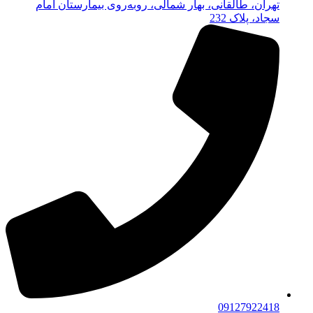
تهران، طالقانی، بهار شمالی، روبه‌روی بیمارستان امام
سجاد، پلاک 232
09127922418