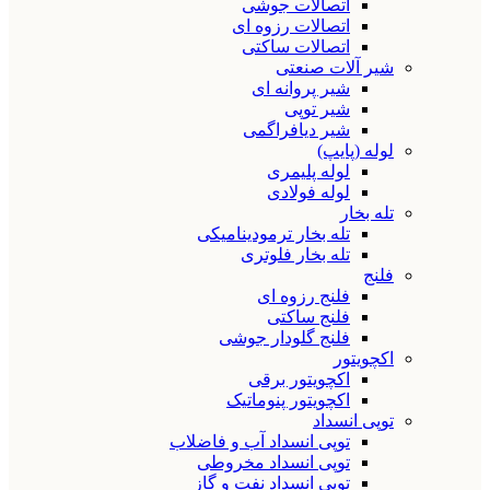
اتصالات جوشی
اتصالات رزوه ای
اتصالات ساکتی
شیر آلات صنعتی
شیر پروانه ای
شیر توپی
شیر دیافراگمی
لوله (پایپ)
لوله پلیمری
لوله فولادی
تله بخار
تله بخار ترمودینامیکی
تله بخار فلوتری
فلنج
فلنج رزوه ای
فلنج ساکتی
فلنج گلودار جوشی
اکچویتور
اکچویتور برقی
اکچویتور پنوماتیک
توپی انسداد
توپی انسداد آب و فاضلاب
توپی انسداد مخروطی
توپی انسداد نفت و گاز