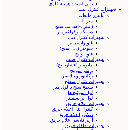
توپی انسداد هسته فلزی
تجهیزات کنترل ایمنی
آنالیزر مایعات
متر pH
( مترEC)هدایت سنج
دستگاه رفراکتومتر
تجهیزات کنترل دبی
فلوترانسمیتر
فلومتر (دبی سنج)
فلوسوئیچ
تجهیزات کنترل فشار
مانومتر (فشارسنج)
پرشر سوییچ
رگلاتور و بالانسر
تجهیزات کنترل سطح
سطح سنج یا لول متر
لول سوئیچ ها
لول ترانسمیتر
تجهیزات اعلام حریق
کنترل پنل اعلام حریق
دتکتور اعلام حریق
آژیر فلاشر اعلام حریق
تجهیزات اطفاء حریق