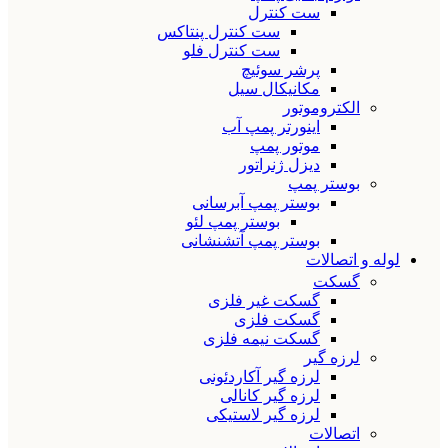
ست کنترل
ست کنترل پنتاکس
ست کنترل فلو
پرشر سوئیچ
مکانیکال سیل
الکتروموتور
اینورتر پمپ آب
موتور پمپ
دیزل ژنراتور
بوستر پمپ
بوستر پمپ آبرسانی
بوستر پمپ لئو
بوستر پمپ آتشنشانی
لوله و اتصالات
گسکت
گسکت غیر فلزی
گسکت فلزی
گسکت نیمه فلزی
لرزه گیر
لرزه گیر آکاردئونی
لرزه گیر کانالی
لرزه گیر لاستیکی
اتصالات