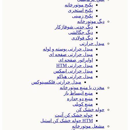
پکیج موتورخانه
پکیج استخری
پکیج زمینی
دیگ موتورخانه
دیگ چدنی شوفاژکار
دیگ چگالشی
دیگ فولادی
مبدل حرارتی
مبدل حرارتی پوسته و لوله
مبدل حرارتی صفحه ای
اواپراتور صفحه ای
مبدل حرارتی HTM
مبدل حرارتی ایمکس
مبدل حرارتی هپاکو
مبدل حرارتی فلکسینوکس
مخزن یا منبع موتورخانه
منبع انبساط باز
منبع دو جداره
منبع کویلی
حوله خشک کن
حوله خشک کن آنیت
HTM حوله خشک کن استیل
مشعل موتورخانه