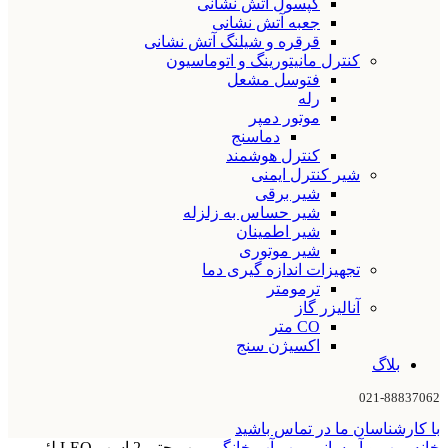
کپسول آتش نشانی
جعبه آتش نشانی
قرقره و شیلنگ آتش نشانی
کنترل مانیتورینگ و اتوماسیون
فتوسل مشعل
رله
موتور دمپر
دماسنج
کنترل هوشمند
شیر کنترل ایمنی
شیر برقی
شیر حساس به زلزله
شیر اطمینان
شیر موتوری
تجهیزات اندازه گیری دما
ترمومتر
آنالیزر گاز
CO متر
اکسیژن سنج
بلاگ
021-88837062
با کارشناسان ما در تماس باشید
خانه
پمپ و آبرسانی
پمپ آب خانگی
پمپ جتی 2 اسب LEO لئو