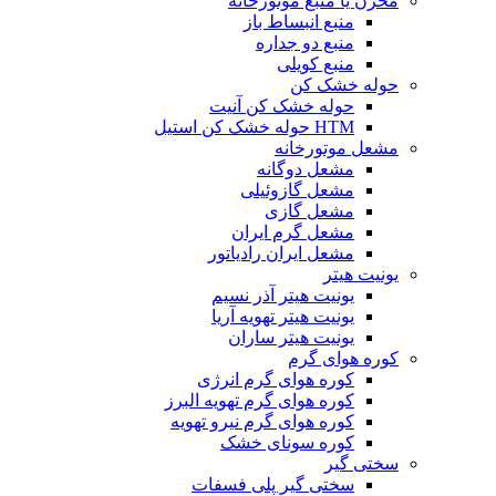
مخزن یا منبع موتورخانه
منبع انبساط باز
منبع دو جداره
منبع کویلی
حوله خشک کن
حوله خشک کن آنیت
HTM حوله خشک کن استیل
مشعل موتورخانه
مشعل دوگانه
مشعل گازوئیلی
مشعل گازی
مشعل گرم ایران
مشعل ایران رادیاتور
یونیت هیتر
یونیت هیتر آذر نسیم
یونیت هیتر تهویه آریا
یونیت هیتر ساران
کوره هوای گرم
کوره هوای گرم انرژی
کوره هوای گرم تهویه البرز
کوره هوای گرم نیرو تهویه
کوره سونای خشک
سختی گیر
سختی گیر پلی فسفات