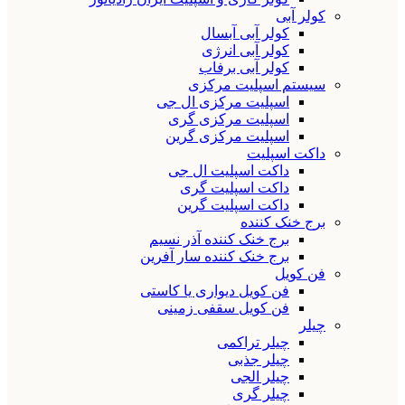
کولر آبی
کولر آبی آبسال
کولر آبی انرژی
کولر آبی برفاب
سیستم اسپلیت مرکزی
اسپلیت مرکزی ال جی
اسپلیت مرکزی گری
اسپلیت مرکزی گرین
داکت اسپلیت
داکت اسپلیت ال جی
داکت اسپلیت گری
داکت اسپلیت گرین
برج خنک کننده
برج خنک کننده آذر نسیم
برج خنک کننده سار آفرین
فن کویل
فن کویل دیواری یا کاستی
فن کویل سقفی زمینی
چیلر
چیلر تراکمی
چیلر جذبی
چیلر الجی
چیلر گری