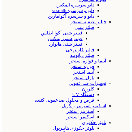
دایو سرسره ایمکس
دایو و سرسره sr smith
دایو و سرسره آکوامارین
فیلتر تصفیه استخر
فیلتر شنی
فیلتر شنی آکوا اطلس
فیلتر شنی ایمکس
فیلتر شنی هایوارد
فیلتر کارتریجی
فیلتر دیاتومه
آبنما و فواره استخر
فواره استخر
آبنما استخر
نازل استخر
تجهیزات ضد عفونی
کلرزن
دستگاه UV
قرص و محلول ضدعفونی کننده
اسکیمر استرینر و گریل
استرینر استخر
اسکیمر استخر
بلوئر جکوزی
بلوئر جکوزی هایپرپول