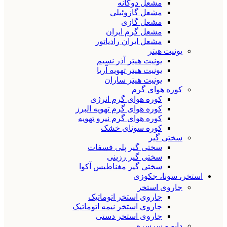
مشعل دوگانه
مشعل گازوئیلی
مشعل گازی
مشعل گرم ایران
مشعل ایران رادیاتور
یونیت هیتر
یونیت هیتر آذر نسیم
یونیت هیتر تهویه آریا
یونیت هیتر ساران
کوره هوای گرم
کوره هوای گرم انرژی
کوره هوای گرم تهویه البرز
کوره هوای گرم نیرو تهویه
کوره سونای خشک
سختی گیر
سختی گیر پلی فسفات
سختی گیر رزینی
سختی گیر مغناطیس آکوا
استخر، سونا، جکوزی
جاروی استخر
جاروی استخر اتوماتیک
جاروی استخر نیمه اتوماتیک
جاروی استخر دستی
دایو و سرسره