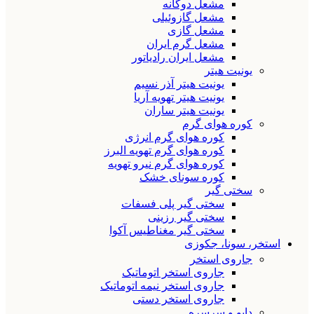
مشعل دوگانه
مشعل گازوئیلی
مشعل گازی
مشعل گرم ایران
مشعل ایران رادیاتور
یونیت هیتر
یونیت هیتر آذر نسیم
یونیت هیتر تهویه آریا
یونیت هیتر ساران
کوره هوای گرم
کوره هوای گرم انرژی
کوره هوای گرم تهویه البرز
کوره هوای گرم نیرو تهویه
کوره سونای خشک
سختی گیر
سختی گیر پلی فسفات
سختی گیر رزینی
سختی گیر مغناطیس آکوا
استخر، سونا، جکوزی
جاروی استخر
جاروی استخر اتوماتیک
جاروی استخر نیمه اتوماتیک
جاروی استخر دستی
دایو و سرسره