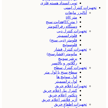
توپی انسداد هسته فلزی
تجهیزات کنترل ایمنی
آنالیزر مایعات
متر pH
( مترEC)هدایت سنج
دستگاه رفراکتومتر
تجهیزات کنترل دبی
فلوترانسمیتر
فلومتر (دبی سنج)
فلوسوئیچ
تجهیزات کنترل فشار
مانومتر (فشارسنج)
پرشر سوییچ
رگلاتور و بالانسر
تجهیزات کنترل سطح
سطح سنج یا لول متر
لول سوئیچ ها
لول ترانسمیتر
تجهیزات اعلام حریق
کنترل پنل اعلام حریق
دتکتور اعلام حریق
آژیر فلاشر اعلام حریق
تجهیزات اطفاء حریق