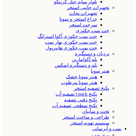
بلوئر ساید چنل گرینکو
تجهیزات جانبی استخر
تجهیزات نجات
چراغ استخر و سونا
سرجت استخر
جت پمپ جکوزی
جت پمپ جکوزی آکوا استرانگ
جت پمپ جکوزی بهار پمپ
جت پمپ جکوزی هایپرپول
نردبان و دستگیره
پله آکوامارین
پله و دستگیره ایمکس
هیتر سونا
هیتر سونا خشک
هیتر سونا مرطوب
پکیج تصفیه استخر
پکیج t pack تصفیه آب
پکیج دفنی تصفیه
پکیج سطحی تصفیه آب
تخت و سایبان
طراحی و ساخت استخر
سیستم تهویه استخر
پمپ و آبرسانی
برند پمپ