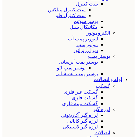
ست کنترل
ست کنترل پنتاکس
ست کنترل فلو
پرشر سوئیچ
مکانیکال سیل
الکتروموتور
اینورتر پمپ آب
موتور پمپ
دیزل ژنراتور
بوستر پمپ
بوستر پمپ آبرسانی
بوستر پمپ لئو
بوستر پمپ آتشنشانی
لوله و اتصالات
گسکت
گسکت غیر فلزی
گسکت فلزی
گسکت نیمه فلزی
لرزه گیر
لرزه گیر آکاردئونی
لرزه گیر کانالی
لرزه گیر لاستیکی
اتصالات