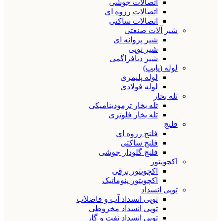
اتصالات جوشی
اتصالات رزوه ای
اتصالات ساکتی
شیر آلات صنعتی
شیر پروانه ای
شیر توپی
شیر دیافراگمی
لوله (پایپ)
لوله پلیمری
لوله فولادی
تله بخار
تله بخار ترمودینامیکی
تله بخار فلوتری
فلنج
فلنج رزوه ای
فلنج ساکتی
فلنج گلودار جوشی
اکچویتور
اکچویتور برقی
اکچویتور پنوماتیک
توپی انسداد
توپی انسداد آب و فاضلاب
توپی انسداد مخروطی
توپی انسداد نفت و گاز