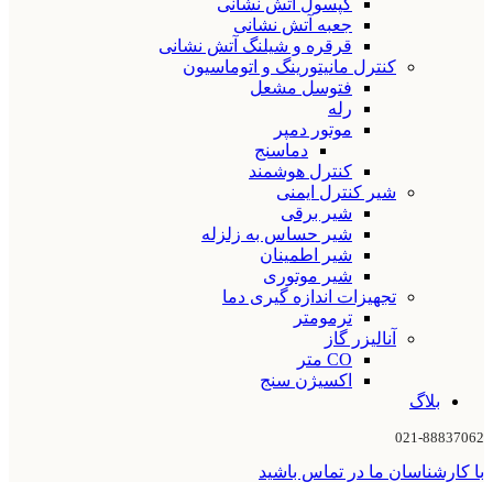
کپسول آتش نشانی
جعبه آتش نشانی
قرقره و شیلنگ آتش نشانی
کنترل مانیتورینگ و اتوماسیون
فتوسل مشعل
رله
موتور دمپر
دماسنج
کنترل هوشمند
شیر کنترل ایمنی
شیر برقی
شیر حساس به زلزله
شیر اطمینان
شیر موتوری
تجهیزات اندازه گیری دما
ترمومتر
آنالیزر گاز
CO متر
اکسیژن سنج
بلاگ
021-88837062
با کارشناسان ما در تماس باشید