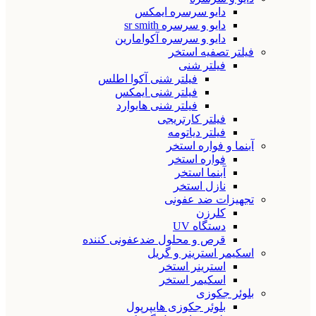
دایو سرسره ایمکس
دایو و سرسره sr smith
دایو و سرسره آکوامارین
فیلتر تصفیه استخر
فیلتر شنی
فیلتر شنی آکوا اطلس
فیلتر شنی ایمکس
فیلتر شنی هایوارد
فیلتر کارتریجی
فیلتر دیاتومه
آبنما و فواره استخر
فواره استخر
آبنما استخر
نازل استخر
تجهیزات ضد عفونی
کلرزن
دستگاه UV
قرص و محلول ضدعفونی کننده
اسکیمر استرینر و گریل
استرینر استخر
اسکیمر استخر
بلوئر جکوزی
بلوئر جکوزی هایپرپول