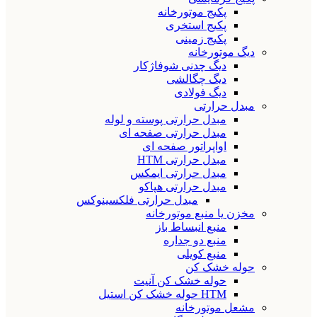
پکیج موتورخانه
پکیج استخری
پکیج زمینی
دیگ موتورخانه
دیگ چدنی شوفاژکار
دیگ چگالشی
دیگ فولادی
مبدل حرارتی
مبدل حرارتی پوسته و لوله
مبدل حرارتی صفحه ای
اواپراتور صفحه ای
مبدل حرارتی HTM
مبدل حرارتی ایمکس
مبدل حرارتی هپاکو
مبدل حرارتی فلکسینوکس
مخزن یا منبع موتورخانه
منبع انبساط باز
منبع دو جداره
منبع کویلی
حوله خشک کن
حوله خشک کن آنیت
HTM حوله خشک کن استیل
مشعل موتورخانه