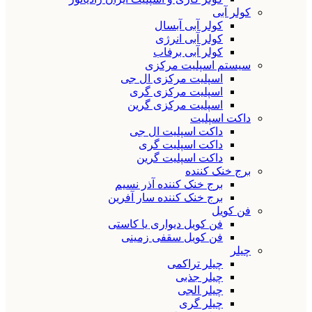
کولر آبی
کولر آبی آبسال
کولر آبی انرژی
کولر آبی برفاب
سیستم اسپلیت مرکزی
اسپلیت مرکزی ال جی
اسپلیت مرکزی گری
اسپلیت مرکزی گرین
داکت اسپلیت
داکت اسپلیت ال جی
داکت اسپلیت گری
داکت اسپلیت گرین
برج خنک کننده
برج خنک کننده آذر نسیم
برج خنک کننده سار آفرین
فن کویل
فن کویل دیواری یا کاستی
فن کویل سقفی زمینی
چیلر
چیلر تراکمی
چیلر جذبی
چیلر الجی
چیلر گری