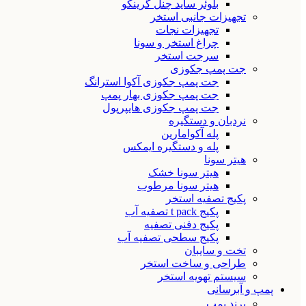
بلوئر ساید چنل گرینکو
تجهیزات جانبی استخر
تجهیزات نجات
چراغ استخر و سونا
سرجت استخر
جت پمپ جکوزی
جت پمپ جکوزی آکوا استرانگ
جت پمپ جکوزی بهار پمپ
جت پمپ جکوزی هایپرپول
نردبان و دستگیره
پله آکوامارین
پله و دستگیره ایمکس
هیتر سونا
هیتر سونا خشک
هیتر سونا مرطوب
پکیج تصفیه استخر
پکیج t pack تصفیه آب
پکیج دفنی تصفیه
پکیج سطحی تصفیه آب
تخت و سایبان
طراحی و ساخت استخر
سیستم تهویه استخر
پمپ و آبرسانی
برند پمپ