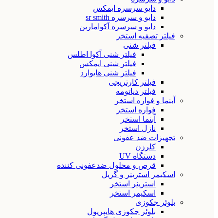
دایو سرسره ایمکس
دایو و سرسره sr smith
دایو و سرسره آکوامارین
فیلتر تصفیه استخر
فیلتر شنی
فیلتر شنی آکوا اطلس
فیلتر شنی ایمکس
فیلتر شنی هایوارد
فیلتر کارتریجی
فیلتر دیاتومه
آبنما و فواره استخر
فواره استخر
آبنما استخر
نازل استخر
تجهیزات ضد عفونی
کلرزن
دستگاه UV
قرص و محلول ضدعفونی کننده
اسکیمر استرینر و گریل
استرینر استخر
اسکیمر استخر
بلوئر جکوزی
بلوئر جکوزی هایپرپول