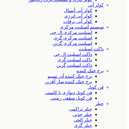
کولر آبی
کولر آبی آبسال
کولر آبی انرژی
کولر آبی برفاب
سیستم اسپلیت مرکزی
اسپلیت مرکزی ال جی
اسپلیت مرکزی گری
اسپلیت مرکزی گرین
داکت اسپلیت
داکت اسپلیت ال جی
داکت اسپلیت گری
داکت اسپلیت گرین
برج خنک کننده
برج خنک کننده آذر نسیم
برج خنک کننده سار آفرین
فن کویل
فن کویل دیواری یا کاستی
فن کویل سقفی زمینی
چیلر
چیلر تراکمی
چیلر جذبی
چیلر الجی
چیلر گری