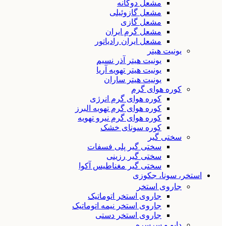
مشعل دوگانه
مشعل گازوئیلی
مشعل گازی
مشعل گرم ایران
مشعل ایران رادیاتور
یونیت هیتر
یونیت هیتر آذر نسیم
یونیت هیتر تهویه آریا
یونیت هیتر ساران
کوره هوای گرم
کوره هوای گرم انرژی
کوره هوای گرم تهویه البرز
کوره هوای گرم نیرو تهویه
کوره سونای خشک
سختی گیر
سختی گیر پلی فسفات
سختی گیر رزینی
سختی گیر مغناطیس آکوا
استخر، سونا، جکوزی
جاروی استخر
جاروی استخر اتوماتیک
جاروی استخر نیمه اتوماتیک
جاروی استخر دستی
دایو و سرسره