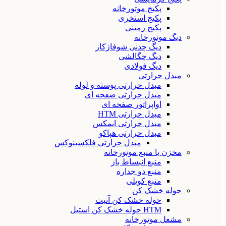
پکیج موتورخانه
پکیج استخری
پکیج زمینی
دیگ موتورخانه
دیگ چدنی شوفاژکار
دیگ چگالشی
دیگ فولادی
مبدل حرارتی
مبدل حرارتی پوسته و لوله
مبدل حرارتی صفحه ای
اواپراتور صفحه ای
مبدل حرارتی HTM
مبدل حرارتی ایمکس
مبدل حرارتی هپاکو
مبدل حرارتی فلکسینوکس
مخزن یا منبع موتورخانه
منبع انبساط باز
منبع دو جداره
منبع کویلی
حوله خشک کن
حوله خشک کن آنیت
HTM حوله خشک کن استیل
مشعل موتورخانه