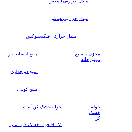
مبدل حرارتی ایمکس
مبدل حرارتی هپاکو
مبدل حرارتی فلکسینوکس
مخزن یا منبع
منبع انبساط باز
موتورخانه
منبع دو جداره
منبع کویلی
حوله
حوله خشک کن آنیت
خشک
کن
HTM حوله خشک کن استیل