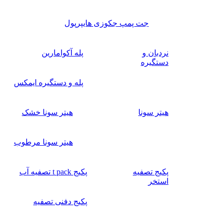
جت پمپ جکوزی هایپرپول
نردبان و
پله آکوامارین
دستگیره
پله و دستگیره ایمکس
هیتر سونا
هیتر سونا خشک
هیتر سونا مرطوب
پکیج تصفیه
پکیج t pack تصفیه آب
استخر
پکیج دفنی تصفیه