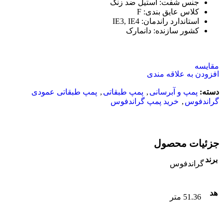
جنس شفت
:
استیل ضد زنگ
کلاس عایق بندی
:
F
استاندارد راندمان
:
IE3, IE4
کشور سازنده
:
دانمارک
مقایسه
افزودن به علاقه مندی
دسته:
پمپ و آبرسانی
,
پمپ طبقاتی
,
پمپ طبقاتی عمودی
گراندفوس
,
خرید پمپ گراندفوس
جزئیات محصول
برند
گراندفوس
هد
51.36 متر