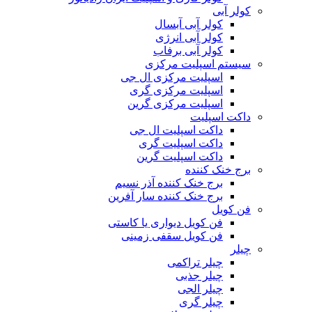
کولر آبی
کولر آبی آبسال
کولر آبی انرژی
کولر آبی برفاب
سیستم اسپلیت مرکزی
اسپلیت مرکزی ال جی
اسپلیت مرکزی گری
اسپلیت مرکزی گرین
داکت اسپلیت
داکت اسپلیت ال جی
داکت اسپلیت گری
داکت اسپلیت گرین
برج خنک کننده
برج خنک کننده آذر نسیم
برج خنک کننده سار آفرین
فن کویل
فن کویل دیواری یا کاستی
فن کویل سقفی زمینی
چیلر
چیلر تراکمی
چیلر جذبی
چیلر الجی
چیلر گری