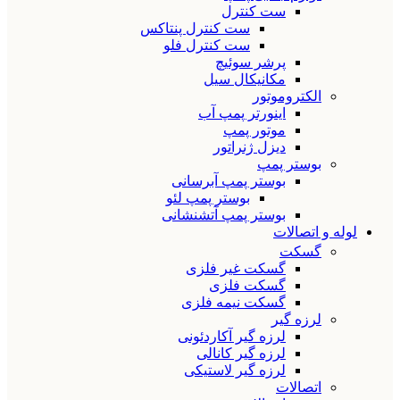
ست کنترل
ست کنترل پنتاکس
ست کنترل فلو
پرشر سوئیچ
مکانیکال سیل
الکتروموتور
اینورتر پمپ آب
موتور پمپ
دیزل ژنراتور
بوستر پمپ
بوستر پمپ آبرسانی
بوستر پمپ لئو
بوستر پمپ آتشنشانی
لوله و اتصالات
گسکت
گسکت غیر فلزی
گسکت فلزی
گسکت نیمه فلزی
لرزه گیر
لرزه گیر آکاردئونی
لرزه گیر کانالی
لرزه گیر لاستیکی
اتصالات