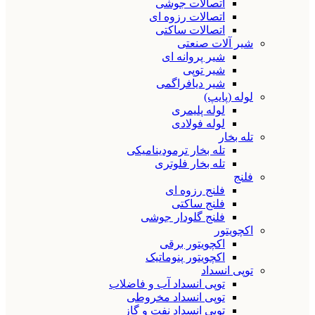
اتصالات جوشی
اتصالات رزوه ای
اتصالات ساکتی
شیر آلات صنعتی
شیر پروانه ای
شیر توپی
شیر دیافراگمی
لوله (پایپ)
لوله پلیمری
لوله فولادی
تله بخار
تله بخار ترمودینامیکی
تله بخار فلوتری
فلنج
فلنج رزوه ای
فلنج ساکتی
فلنج گلودار جوشی
اکچویتور
اکچویتور برقی
اکچویتور پنوماتیک
توپی انسداد
توپی انسداد آب و فاضلاب
توپی انسداد مخروطی
توپی انسداد نفت و گاز