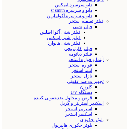
دایو سرسره ایمکس
دایو و سرسره sr smith
دایو و سرسره آکوامارین
فیلتر تصفیه استخر
فیلتر شنی
فیلتر شنی آکوا اطلس
فیلتر شنی ایمکس
فیلتر شنی هایوارد
فیلتر کارتریجی
فیلتر دیاتومه
آبنما و فواره استخر
فواره استخر
آبنما استخر
نازل استخر
تجهیزات ضد عفونی
کلرزن
دستگاه UV
قرص و محلول ضدعفونی کننده
اسکیمر استرینر و گریل
استرینر استخر
اسکیمر استخر
بلوئر جکوزی
بلوئر جکوزی هایپرپول