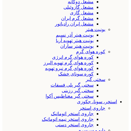
مشعل دوگانه
مشعل گازوئیلی
مشعل گازی
مشعل گرم ایران
مشعل ایران رادیاتور
یونیت هیتر
یونیت هیتر آذر نسیم
یونیت هیتر تهویه آریا
یونیت هیتر ساران
کوره هوای گرم
کوره هوای گرم انرژی
کوره هوای گرم تهویه البرز
کوره هوای گرم نیرو تهویه
کوره سونای خشک
سختی گیر
سختی گیر پلی فسفات
سختی گیر رزینی
سختی گیر مغناطیس آکوا
استخر، سونا، جکوزی
جاروی استخر
جاروی استخر اتوماتیک
جاروی استخر نیمه اتوماتیک
جاروی استخر دستی
دایو و سرسره