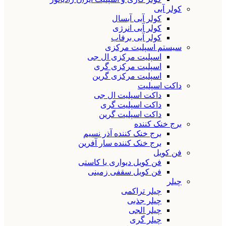
کولر آبی
کولر آبی آبسال
کولر آبی انرژی
کولر آبی برفاب
سیستم اسپلیت مرکزی
اسپلیت مرکزی ال جی
اسپلیت مرکزی گری
اسپلیت مرکزی گرین
داکت اسپلیت
داکت اسپلیت ال جی
داکت اسپلیت گری
داکت اسپلیت گرین
برج خنک کننده
برج خنک کننده آذر نسیم
برج خنک کننده سار آفرین
فن کویل
فن کویل دیواری یا کاستی
فن کویل سقفی زمینی
چیلر
چیلر تراکمی
چیلر جذبی
چیلر الجی
چیلر گری