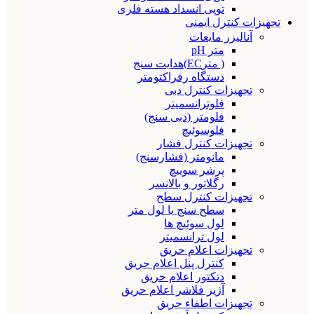
توپی انسداد هسته فلزی
تجهیزات کنترل ایمنی
آنالیزر مایعات
متر pH
( مترEC)هدایت سنج
دستگاه رفراکتومتر
تجهیزات کنترل دبی
فلوترانسمیتر
فلومتر (دبی سنج)
فلوسوئیچ
تجهیزات کنترل فشار
مانومتر (فشارسنج)
پرشر سوییچ
رگلاتور و بالانسر
تجهیزات کنترل سطح
سطح سنج یا لول متر
لول سوئیچ ها
لول ترانسمیتر
تجهیزات اعلام حریق
کنترل پنل اعلام حریق
دتکتور اعلام حریق
آژیر فلاشر اعلام حریق
تجهیزات اطفاء حریق