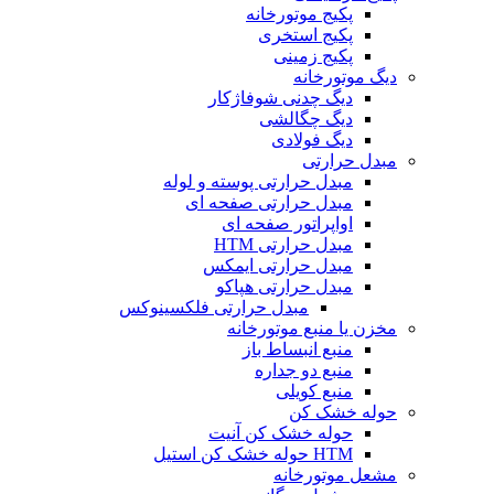
پکیج موتورخانه
پکیج استخری
پکیج زمینی
دیگ موتورخانه
دیگ چدنی شوفاژکار
دیگ چگالشی
دیگ فولادی
مبدل حرارتی
مبدل حرارتی پوسته و لوله
مبدل حرارتی صفحه ای
اواپراتور صفحه ای
مبدل حرارتی HTM
مبدل حرارتی ایمکس
مبدل حرارتی هپاکو
مبدل حرارتی فلکسینوکس
مخزن یا منبع موتورخانه
منبع انبساط باز
منبع دو جداره
منبع کویلی
حوله خشک کن
حوله خشک کن آنیت
HTM حوله خشک کن استیل
مشعل موتورخانه