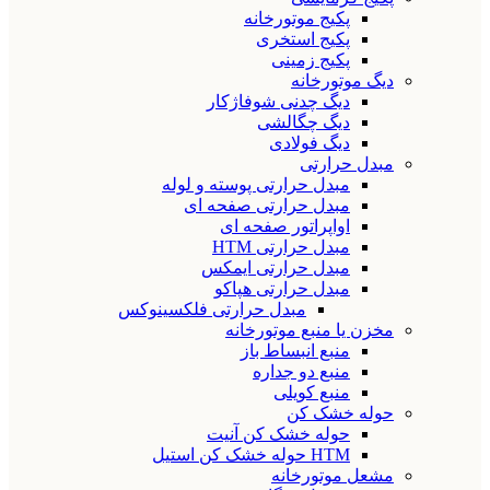
پکیج موتورخانه
پکیج استخری
پکیج زمینی
دیگ موتورخانه
دیگ چدنی شوفاژکار
دیگ چگالشی
دیگ فولادی
مبدل حرارتی
مبدل حرارتی پوسته و لوله
مبدل حرارتی صفحه ای
اواپراتور صفحه ای
مبدل حرارتی HTM
مبدل حرارتی ایمکس
مبدل حرارتی هپاکو
مبدل حرارتی فلکسینوکس
مخزن یا منبع موتورخانه
منبع انبساط باز
منبع دو جداره
منبع کویلی
حوله خشک کن
حوله خشک کن آنیت
HTM حوله خشک کن استیل
مشعل موتورخانه