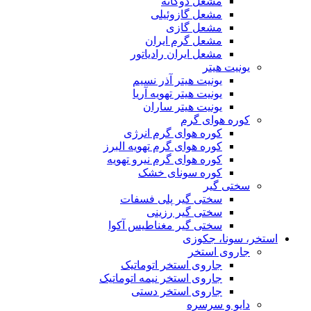
مشعل دوگانه
مشعل گازوئیلی
مشعل گازی
مشعل گرم ایران
مشعل ایران رادیاتور
یونیت هیتر
یونیت هیتر آذر نسیم
یونیت هیتر تهویه آریا
یونیت هیتر ساران
کوره هوای گرم
کوره هوای گرم انرژی
کوره هوای گرم تهویه البرز
کوره هوای گرم نیرو تهویه
کوره سونای خشک
سختی گیر
سختی گیر پلی فسفات
سختی گیر رزینی
سختی گیر مغناطیس آکوا
استخر، سونا، جکوزی
جاروی استخر
جاروی استخر اتوماتیک
جاروی استخر نیمه اتوماتیک
جاروی استخر دستی
دایو و سرسره