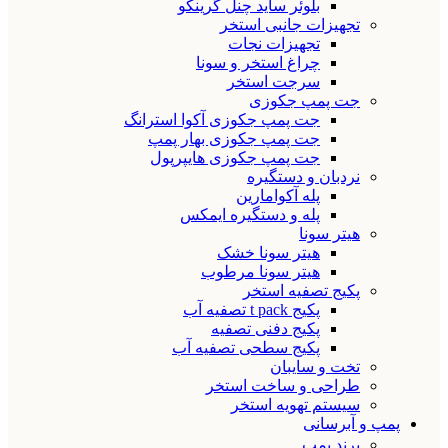
بلوئر ساید چنل گرینکو
تجهیزات جانبی استخر
تجهیزات نجات
چراغ استخر و سونا
سرجت استخر
جت پمپ جکوزی
جت پمپ جکوزی آکوا استرانگ
جت پمپ جکوزی بهار پمپ
جت پمپ جکوزی هایپرپول
نردبان و دستگیره
پله آکوامارین
پله و دستگیره ایمکس
هیتر سونا
هیتر سونا خشک
هیتر سونا مرطوب
پکیج تصفیه استخر
پکیج t pack تصفیه آب
پکیج دفنی تصفیه
پکیج سطحی تصفیه آب
تخت و سایبان
طراحی و ساخت استخر
سیستم تهویه استخر
پمپ و آبرسانی
برند پمپ