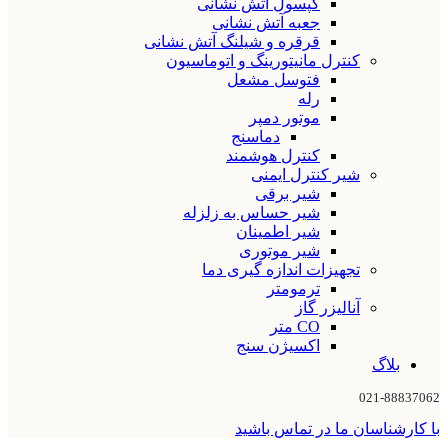
کپسول آتش نشانی
جعبه آتش نشانی
قرقره و شیلنگ آتش نشانی
کنترل مانیتورینگ و اتوماسیون
فتوسل مشعل
رله
موتور دمپر
دماسنج
کنترل هوشمند
شیر کنترل ایمنی
شیر برقی
شیر حساس به زلزله
شیر اطمینان
شیر موتوری
تجهیزات اندازه گیری دما
ترمومتر
آنالیزر گاز
CO متر
اکسیژن سنج
بلاگ
021-88837062
با کارشناسان ما در تماس باشید