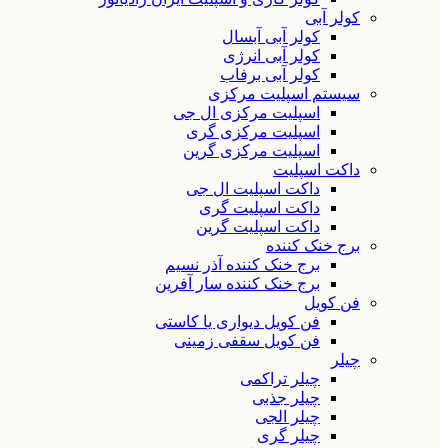
کولر آبی
کولر آبی آبسال
کولر آبی انرژی
کولر آبی برفاب
سیستم اسپلیت مرکزی
اسپلیت مرکزی ال جی
اسپلیت مرکزی گری
اسپلیت مرکزی گرین
داکت اسپلیت
داکت اسپلیت ال جی
داکت اسپلیت گری
داکت اسپلیت گرین
برج خنک کننده
برج خنک کننده آذر نسیم
برج خنک کننده سار آفرین
فن کویل
فن کویل دیواری یا کاستی
فن کویل سقفی زمینی
چیلر
چیلر تراکمی
چیلر جذبی
چیلر الجی
چیلر گری