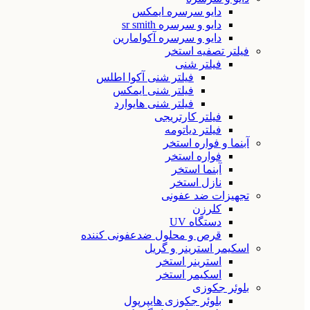
دایو سرسره ایمکس
دایو و سرسره sr smith
دایو و سرسره آکوامارین
فیلتر تصفیه استخر
فیلتر شنی
فیلتر شنی آکوا اطلس
فیلتر شنی ایمکس
فیلتر شنی هایوارد
فیلتر کارتریجی
فیلتر دیاتومه
آبنما و فواره استخر
فواره استخر
آبنما استخر
نازل استخر
تجهیزات ضد عفونی
کلرزن
دستگاه UV
قرص و محلول ضدعفونی کننده
اسکیمر استرینر و گریل
استرینر استخر
اسکیمر استخر
بلوئر جکوزی
بلوئر جکوزی هایپرپول