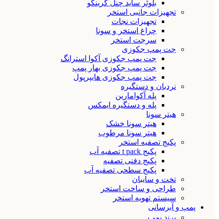
بلوئر ساید چنل گرینکو
تجهیزات جانبی استخر
تجهیزات نجات
چراغ استخر و سونا
سرجت استخر
جت پمپ جکوزی
جت پمپ جکوزی آکوا استرانگ
جت پمپ جکوزی بهار پمپ
جت پمپ جکوزی هایپرپول
نردبان و دستگیره
پله آکوامارین
پله و دستگیره ایمکس
هیتر سونا
هیتر سونا خشک
هیتر سونا مرطوب
پکیج تصفیه استخر
پکیج t pack تصفیه آب
پکیج دفنی تصفیه
پکیج سطحی تصفیه آب
تخت و سایبان
طراحی و ساخت استخر
سیستم تهویه استخر
پمپ و آبرسانی
برند پمپ