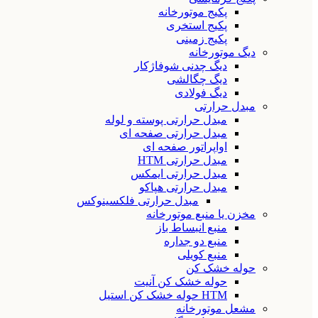
پکیج موتورخانه
پکیج استخری
پکیج زمینی
دیگ موتورخانه
دیگ چدنی شوفاژکار
دیگ چگالشی
دیگ فولادی
مبدل حرارتی
مبدل حرارتی پوسته و لوله
مبدل حرارتی صفحه ای
اواپراتور صفحه ای
مبدل حرارتی HTM
مبدل حرارتی ایمکس
مبدل حرارتی هپاکو
مبدل حرارتی فلکسینوکس
مخزن یا منبع موتورخانه
منبع انبساط باز
منبع دو جداره
منبع کویلی
حوله خشک کن
حوله خشک کن آنیت
HTM حوله خشک کن استیل
مشعل موتورخانه