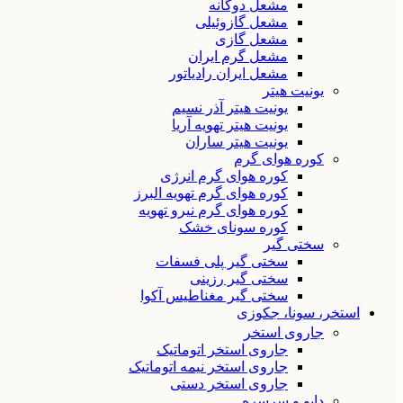
مشعل دوگانه
مشعل گازوئیلی
مشعل گازی
مشعل گرم ایران
مشعل ایران رادیاتور
یونیت هیتر
یونیت هیتر آذر نسیم
یونیت هیتر تهویه آریا
یونیت هیتر ساران
کوره هوای گرم
کوره هوای گرم انرژی
کوره هوای گرم تهویه البرز
کوره هوای گرم نیرو تهویه
کوره سونای خشک
سختی گیر
سختی گیر پلی فسفات
سختی گیر رزینی
سختی گیر مغناطیس آکوا
استخر، سونا، جکوزی
جاروی استخر
جاروی استخر اتوماتیک
جاروی استخر نیمه اتوماتیک
جاروی استخر دستی
دایو و سرسره