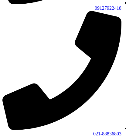
09127922418
021-88836803