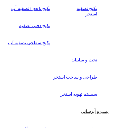
پکیج تصفیه
پکیج t pack تصفیه آب
استخر
پکیج دفنی تصفیه
پکیج سطحی تصفیه آب
تخت و سایبان
طراحی و ساخت استخر
سیستم تهویه استخر
پمپ و آبرسانی