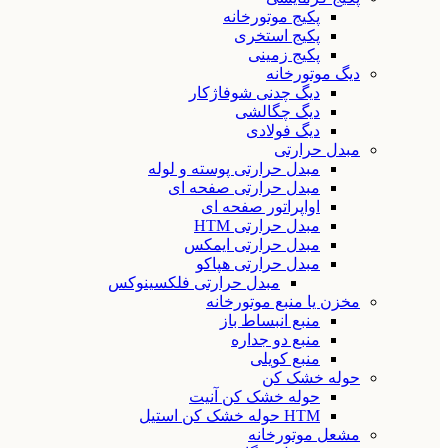
پکیج موتورخانه
پکیج استخری
پکیج زمینی
دیگ موتورخانه
دیگ چدنی شوفاژکار
دیگ چگالشی
دیگ فولادی
مبدل حرارتی
مبدل حرارتی پوسته و لوله
مبدل حرارتی صفحه ای
اواپراتور صفحه ای
مبدل حرارتی HTM
مبدل حرارتی ایمکس
مبدل حرارتی هپاکو
مبدل حرارتی فلکسینوکس
مخزن یا منبع موتورخانه
منبع انبساط باز
منبع دو جداره
منبع کویلی
حوله خشک کن
حوله خشک کن آنیت
HTM حوله خشک کن استیل
مشعل موتورخانه