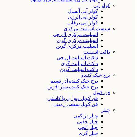
کولر آبی
کولر آبی آبسال
کولر آبی انرژی
کولر آبی برفاب
سیستم اسپلیت مرکزی
اسپلیت مرکزی ال جی
اسپلیت مرکزی گری
اسپلیت مرکزی گرین
داکت اسپلیت
داکت اسپلیت ال جی
داکت اسپلیت گری
داکت اسپلیت گرین
برج خنک کننده
برج خنک کننده آذر نسیم
برج خنک کننده سار آفرین
فن کویل
فن کویل دیواری یا کاستی
فن کویل سقفی زمینی
چیلر
چیلر تراکمی
چیلر جذبی
چیلر الجی
چیلر گری