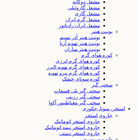
مشعل دوگانه
مشعل گازوئیلی
مشعل گازی
مشعل گرم ایران
مشعل ایران رادیاتور
یونیت هیتر
یونیت هیتر آذر نسیم
یونیت هیتر تهویه آریا
یونیت هیتر ساران
کوره هوای گرم
کوره هوای گرم انرژی
کوره هوای گرم تهویه البرز
کوره هوای گرم نیرو تهویه
کوره سونای خشک
سختی گیر
سختی گیر پلی فسفات
سختی گیر رزینی
سختی گیر مغناطیس آکوا
استخر، سونا، جکوزی
جاروی استخر
جاروی استخر اتوماتیک
جاروی استخر نیمه اتوماتیک
جاروی استخر دستی
دایو و سرسره