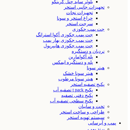
بلوئر ساید چنل گرینکو
تجهیزات جانبی استخر
تجهیزات نجات
چراغ استخر و سونا
سرجت استخر
جت پمپ جکوزی
جت پمپ جکوزی آکوا استرانگ
جت پمپ جکوزی بهار پمپ
جت پمپ جکوزی هایپرپول
نردبان و دستگیره
پله آکوامارین
پله و دستگیره ایمکس
هیتر سونا
هیتر سونا خشک
هیتر سونا مرطوب
پکیج تصفیه استخر
پکیج t pack تصفیه آب
پکیج دفنی تصفیه
پکیج سطحی تصفیه آب
تخت و سایبان
طراحی و ساخت استخر
سیستم تهویه استخر
پمپ و آبرسانی
برند پمپ