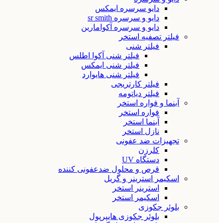
دایو سرسره ایمکس
دایو و سرسره sr smith
دایو و سرسره آکوامارین
فیلتر تصفیه استخر
فیلتر شنی
فیلتر شنی آکوا اطلس
فیلتر شنی ایمکس
فیلتر شنی هایوارد
فیلتر کارتریجی
فیلتر دیاتومه
آبنما و فواره استخر
فواره استخر
آبنما استخر
نازل استخر
تجهیزات ضد عفونی
کلرزن
دستگاه UV
قرص و محلول ضدعفونی کننده
اسکیمر استرینر و گریل
استرینر استخر
اسکیمر استخر
بلوئر جکوزی
بلوئر جکوزی هایپرپول