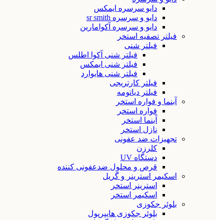
دایو سرسره ایمکس
دایو و سرسره sr smith
دایو و سرسره آکوامارین
فیلتر تصفیه استخر
فیلتر شنی
فیلتر شنی آکوا اطلس
فیلتر شنی ایمکس
فیلتر شنی هایوارد
فیلتر کارتریجی
فیلتر دیاتومه
آبنما و فواره استخر
فواره استخر
آبنما استخر
نازل استخر
تجهیزات ضد عفونی
کلرزن
دستگاه UV
قرص و محلول ضدعفونی کننده
اسکیمر استرینر و گریل
استرینر استخر
اسکیمر استخر
بلوئر جکوزی
بلوئر جکوزی هایپرپول