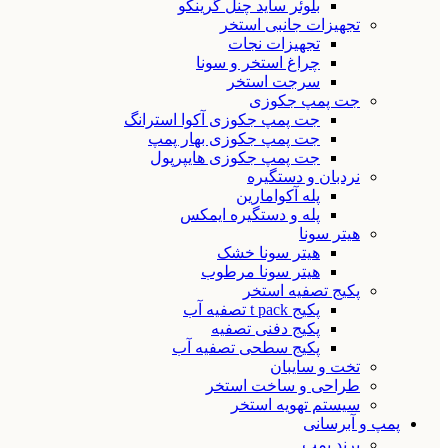
بلوئر ساید چنل گرینکو
تجهیزات جانبی استخر
تجهیزات نجات
چراغ استخر و سونا
سرجت استخر
جت پمپ جکوزی
جت پمپ جکوزی آکوا استرانگ
جت پمپ جکوزی بهار پمپ
جت پمپ جکوزی هایپرپول
نردبان و دستگیره
پله آکوامارین
پله و دستگیره ایمکس
هیتر سونا
هیتر سونا خشک
هیتر سونا مرطوب
پکیج تصفیه استخر
پکیج t pack تصفیه آب
پکیج دفنی تصفیه
پکیج سطحی تصفیه آب
تخت و سایبان
طراحی و ساخت استخر
سیستم تهویه استخر
پمپ و آبرسانی
برند پمپ