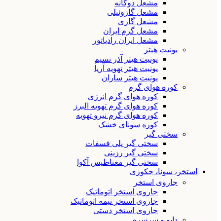
مشعل دوگانه
مشعل گازوئیلی
مشعل گازی
مشعل گرم ایران
مشعل ایران رادیاتور
یونیت هیتر
یونیت هیتر آذر نسیم
یونیت هیتر تهویه آریا
یونیت هیتر ساران
کوره هوای گرم
کوره هوای گرم انرژی
کوره هوای گرم تهویه البرز
کوره هوای گرم نیرو تهویه
کوره سونای خشک
سختی گیر
سختی گیر پلی فسفات
سختی گیر رزینی
سختی گیر مغناطیس آکوا
استخر، سونا، جکوزی
جاروی استخر
جاروی استخر اتوماتیک
جاروی استخر نیمه اتوماتیک
جاروی استخر دستی
دایو و سرسره