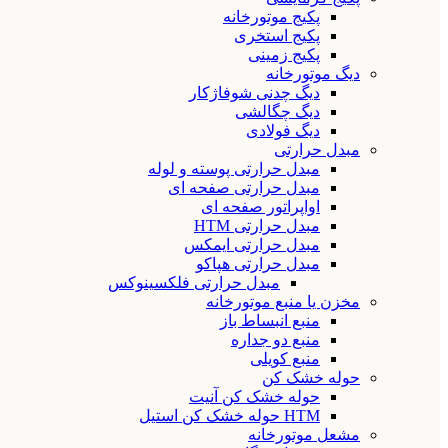
پکیج موتورخانه
پکیج استخری
پکیج زمینی
دیگ موتورخانه
دیگ چدنی شوفاژکار
دیگ چگالشی
دیگ فولادی
مبدل حرارتی
مبدل حرارتی پوسته و لوله
مبدل حرارتی صفحه ای
اواپراتور صفحه ای
مبدل حرارتی HTM
مبدل حرارتی ایمکس
مبدل حرارتی هپاکو
مبدل حرارتی فلکسینوکس
مخزن یا منبع موتورخانه
منبع انبساط باز
منبع دو جداره
منبع کویلی
حوله خشک کن
حوله خشک کن آنیت
HTM حوله خشک کن استیل
مشعل موتورخانه