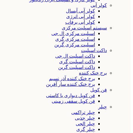
کولر آبی
کولر آبی آبسال
کولر آبی انرژی
کولر آبی برفاب
سیستم اسپلیت مرکزی
اسپلیت مرکزی ال جی
اسپلیت مرکزی گری
اسپلیت مرکزی گرین
داکت اسپلیت
داکت اسپلیت ال جی
داکت اسپلیت گری
داکت اسپلیت گرین
برج خنک کننده
برج خنک کننده آذر نسیم
برج خنک کننده سار آفرین
فن کویل
فن کویل دیواری یا کاستی
فن کویل سقفی زمینی
چیلر
چیلر تراکمی
چیلر جذبی
چیلر الجی
چیلر گری