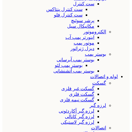
ست کنترل
ست کنترل پنتاکس
ست کنترل فلو
پرشر سوئیچ
مکانیکال سیل
الکتروموتور
اینورتر پمپ آب
موتور پمپ
دیزل ژنراتور
بوستر پمپ
بوستر پمپ آبرسانی
بوستر پمپ لئو
بوستر پمپ آتشنشانی
لوله و اتصالات
گسکت
گسکت غیر فلزی
گسکت فلزی
گسکت نیمه فلزی
لرزه گیر
لرزه گیر آکاردئونی
لرزه گیر کانالی
لرزه گیر لاستیکی
اتصالات