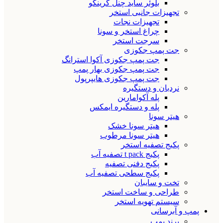
بلوئر ساید چنل گرینکو
تجهیزات جانبی استخر
تجهیزات نجات
چراغ استخر و سونا
سرجت استخر
جت پمپ جکوزی
جت پمپ جکوزی آکوا استرانگ
جت پمپ جکوزی بهار پمپ
جت پمپ جکوزی هایپرپول
نردبان و دستگیره
پله آکوامارین
پله و دستگیره ایمکس
هیتر سونا
هیتر سونا خشک
هیتر سونا مرطوب
پکیج تصفیه استخر
پکیج t pack تصفیه آب
پکیج دفنی تصفیه
پکیج سطحی تصفیه آب
تخت و سایبان
طراحی و ساخت استخر
سیستم تهویه استخر
پمپ و آبرسانی
برند پمپ