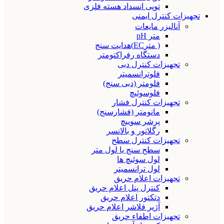
توپی انسداد هسته فلزی
تجهیزات کنترل ایمنی
آنالیزر مایعات
متر pH
( مترEC)هدایت سنج
دستگاه رفراکتومتر
تجهیزات کنترل دبی
فلوترانسمیتر
فلومتر (دبی سنج)
فلوسوئیچ
تجهیزات کنترل فشار
مانومتر (فشارسنج)
پرشر سوییچ
رگلاتور و بالانسر
تجهیزات کنترل سطح
سطح سنج یا لول متر
لول سوئیچ ها
لول ترانسمیتر
تجهیزات اعلام حریق
کنترل پنل اعلام حریق
دتکتور اعلام حریق
آژیر فلاشر اعلام حریق
تجهیزات اطفاء حریق