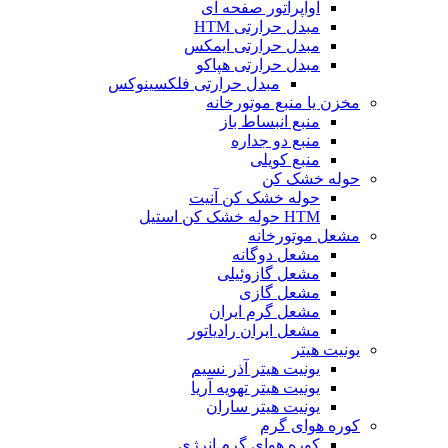
اواپراتور صفحه ای
مبدل حرارتی HTM
مبدل حرارتی ایمکس
مبدل حرارتی هپاکو
مبدل حرارتی فلکسینوکس
مخزن یا منبع موتورخانه
منبع انبساط باز
منبع دو جداره
منبع کویلی
حوله خشک کن
حوله خشک کن آنیت
HTM حوله خشک کن استیل
مشعل موتورخانه
مشعل دوگانه
مشعل گازوئیلی
مشعل گازی
مشعل گرم ایران
مشعل ایران رادیاتور
یونیت هیتر
یونیت هیتر آذر نسیم
یونیت هیتر تهویه آریا
یونیت هیتر ساران
کوره هوای گرم
کوره هوای گرم انرژی