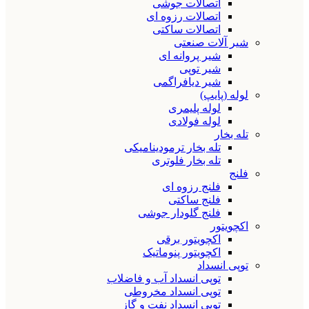
اتصالات جوشی
اتصالات رزوه ای
اتصالات ساکتی
شیر آلات صنعتی
شیر پروانه ای
شیر توپی
شیر دیافراگمی
لوله (پایپ)
لوله پلیمری
لوله فولادی
تله بخار
تله بخار ترمودینامیکی
تله بخار فلوتری
فلنج
فلنج رزوه ای
فلنج ساکتی
فلنج گلودار جوشی
اکچویتور
اکچویتور برقی
اکچویتور پنوماتیک
توپی انسداد
توپی انسداد آب و فاضلاب
توپی انسداد مخروطی
توپی انسداد نفت و گاز