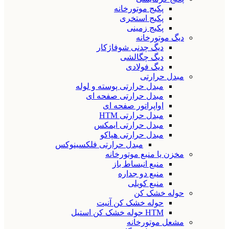
پکیج موتورخانه
پکیج استخری
پکیج زمینی
دیگ موتورخانه
دیگ چدنی شوفاژکار
دیگ چگالشی
دیگ فولادی
مبدل حرارتی
مبدل حرارتی پوسته و لوله
مبدل حرارتی صفحه ای
اواپراتور صفحه ای
مبدل حرارتی HTM
مبدل حرارتی ایمکس
مبدل حرارتی هپاکو
مبدل حرارتی فلکسینوکس
مخزن یا منبع موتورخانه
منبع انبساط باز
منبع دو جداره
منبع کویلی
حوله خشک کن
حوله خشک کن آنیت
HTM حوله خشک کن استیل
مشعل موتورخانه