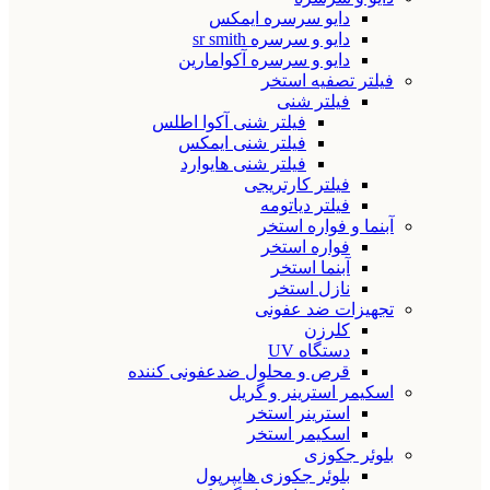
دایو سرسره ایمکس
دایو و سرسره sr smith
دایو و سرسره آکوامارین
فیلتر تصفیه استخر
فیلتر شنی
فیلتر شنی آکوا اطلس
فیلتر شنی ایمکس
فیلتر شنی هایوارد
فیلتر کارتریجی
فیلتر دیاتومه
آبنما و فواره استخر
فواره استخر
آبنما استخر
نازل استخر
تجهیزات ضد عفونی
کلرزن
دستگاه UV
قرص و محلول ضدعفونی کننده
اسکیمر استرینر و گریل
استرینر استخر
اسکیمر استخر
بلوئر جکوزی
بلوئر جکوزی هایپرپول