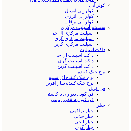
کولر آبی
کولر آبی آبسال
کولر آبی انرژی
کولر آبی برفاب
سیستم اسپلیت مرکزی
اسپلیت مرکزی ال جی
اسپلیت مرکزی گری
اسپلیت مرکزی گرین
داکت اسپلیت
داکت اسپلیت ال جی
داکت اسپلیت گری
داکت اسپلیت گرین
برج خنک کننده
برج خنک کننده آذر نسیم
برج خنک کننده سار آفرین
فن کویل
فن کویل دیواری یا کاستی
فن کویل سقفی زمینی
چیلر
چیلر تراکمی
چیلر جذبی
چیلر الجی
چیلر گری