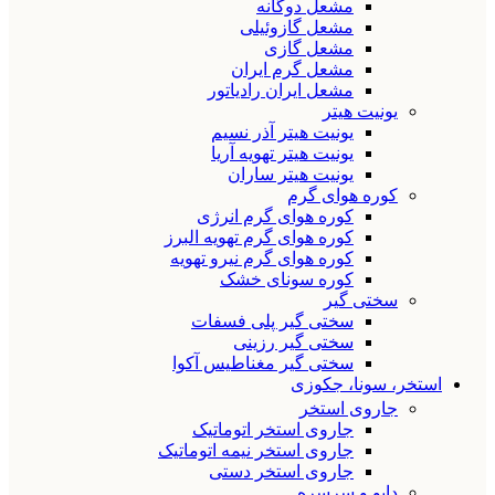
مشعل دوگانه
مشعل گازوئیلی
مشعل گازی
مشعل گرم ایران
مشعل ایران رادیاتور
یونیت هیتر
یونیت هیتر آذر نسیم
یونیت هیتر تهویه آریا
یونیت هیتر ساران
کوره هوای گرم
کوره هوای گرم انرژی
کوره هوای گرم تهویه البرز
کوره هوای گرم نیرو تهویه
کوره سونای خشک
سختی گیر
سختی گیر پلی فسفات
سختی گیر رزینی
سختی گیر مغناطیس آکوا
استخر، سونا، جکوزی
جاروی استخر
جاروی استخر اتوماتیک
جاروی استخر نیمه اتوماتیک
جاروی استخر دستی
دایو و سرسره