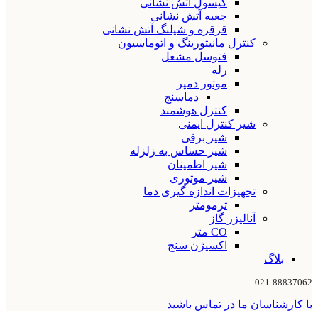
کپسول آتش نشانی
جعبه آتش نشانی
قرقره و شیلنگ آتش نشانی
کنترل مانیتورینگ و اتوماسیون
فتوسل مشعل
رله
موتور دمپر
دماسنج
کنترل هوشمند
شیر کنترل ایمنی
شیر برقی
شیر حساس به زلزله
شیر اطمینان
شیر موتوری
تجهیزات اندازه گیری دما
ترمومتر
آنالیزر گاز
CO متر
اکسیژن سنج
بلاگ
021-88837062
با کارشناسان ما در تماس باشید