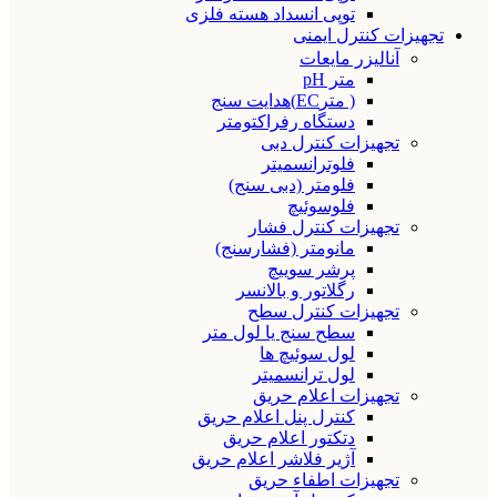
توپی انسداد هسته فلزی
تجهیزات کنترل ایمنی
آنالیزر مایعات
متر pH
( مترEC)هدایت سنج
دستگاه رفراکتومتر
تجهیزات کنترل دبی
فلوترانسمیتر
فلومتر (دبی سنج)
فلوسوئیچ
تجهیزات کنترل فشار
مانومتر (فشارسنج)
پرشر سوییچ
رگلاتور و بالانسر
تجهیزات کنترل سطح
سطح سنج یا لول متر
لول سوئیچ ها
لول ترانسمیتر
تجهیزات اعلام حریق
کنترل پنل اعلام حریق
دتکتور اعلام حریق
آژیر فلاشر اعلام حریق
تجهیزات اطفاء حریق