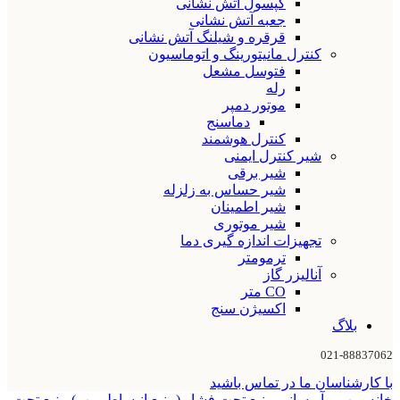
کپسول آتش نشانی
جعبه آتش نشانی
قرقره و شیلنگ آتش نشانی
کنترل مانیتورینگ و اتوماسیون
فتوسل مشعل
رله
موتور دمپر
دماسنج
کنترل هوشمند
شیر کنترل ایمنی
شیر برقی
شیر حساس به زلزله
شیر اطمینان
شیر موتوری
تجهیزات اندازه گیری دما
ترمومتر
آنالیزر گاز
CO متر
اکسیژن سنج
بلاگ
021-88837062
با کارشناسان ما در تماس باشید
خانه
پمپ و آبرسانی
منبع تحت فشار (منبع انبساط پمپ)
منبع تحت