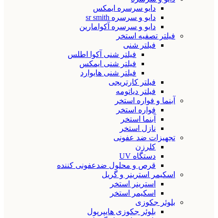
دایو سرسره ایمکس
دایو و سرسره sr smith
دایو و سرسره آکوامارین
فیلتر تصفیه استخر
فیلتر شنی
فیلتر شنی آکوا اطلس
فیلتر شنی ایمکس
فیلتر شنی هایوارد
فیلتر کارتریجی
فیلتر دیاتومه
آبنما و فواره استخر
فواره استخر
آبنما استخر
نازل استخر
تجهیزات ضد عفونی
کلرزن
دستگاه UV
قرص و محلول ضدعفونی کننده
اسکیمر استرینر و گریل
استرینر استخر
اسکیمر استخر
بلوئر جکوزی
بلوئر جکوزی هایپرپول