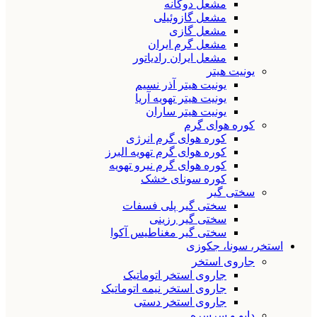
مشعل دوگانه
مشعل گازوئیلی
مشعل گازی
مشعل گرم ایران
مشعل ایران رادیاتور
یونیت هیتر
یونیت هیتر آذر نسیم
یونیت هیتر تهویه آریا
یونیت هیتر ساران
کوره هوای گرم
کوره هوای گرم انرژی
کوره هوای گرم تهویه البرز
کوره هوای گرم نیرو تهویه
کوره سونای خشک
سختی گیر
سختی گیر پلی فسفات
سختی گیر رزینی
سختی گیر مغناطیس آکوا
استخر، سونا، جکوزی
جاروی استخر
جاروی استخر اتوماتیک
جاروی استخر نیمه اتوماتیک
جاروی استخر دستی
دایو و سرسره