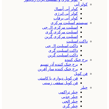
کولر آبی
کولر آبی آبسال
کولر آبی انرژی
کولر آبی برفاب
سیستم اسپلیت مرکزی
اسپلیت مرکزی ال جی
اسپلیت مرکزی گری
اسپلیت مرکزی گرین
داکت اسپلیت
داکت اسپلیت ال جی
داکت اسپلیت گری
داکت اسپلیت گرین
برج خنک کننده
برج خنک کننده آذر نسیم
برج خنک کننده سار آفرین
فن کویل
فن کویل دیواری یا کاستی
فن کویل سقفی زمینی
چیلر
چیلر تراکمی
چیلر جذبی
چیلر الجی
چیلر گری