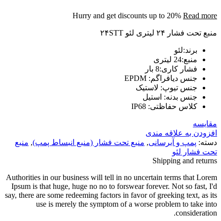
Hurry and get discounts up to 20%
Read more
منبع تحت فشار ۲۴ لیتری لئو ۲۴STT
برند:لئو
منبع:24 لیتری
فشار کاری
:8
بار
جنس دیافراگم
:
EPDM
جنس تیوپ
:
لاستیک
جنس بدنه
:
استیل
کلاس حفاظتی
:
IP68
مقایسه
افزودن به علاقه مندی
دسته:
پمپ و آبرسانی
,
منبع تحت فشار (منبع انبساط پمپ)
,
منبع
تحت فشار لئو
Shipping and returns
Authorities in our business will tell in no uncertain terms that Lorem
Ipsum is that huge, huge no no to forswear forever. Not so fast, I'd
say, there are some redeeming factors in favor of greeking text, as its
use is merely the symptom of a worse problem to take into
consideration.