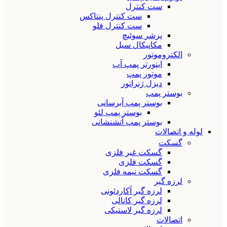
ست کنترل
ست کنترل پنتاکس
ست کنترل فلو
پرشر سوئیچ
مکانیکال سیل
الکتروموتور
اینورتر پمپ آب
موتور پمپ
دیزل ژنراتور
بوستر پمپ
بوستر پمپ آبرسانی
بوستر پمپ لئو
بوستر پمپ آتشنشانی
لوله و اتصالات
گسکت
گسکت غیر فلزی
گسکت فلزی
گسکت نیمه فلزی
لرزه گیر
لرزه گیر آکاردئونی
لرزه گیر کانالی
لرزه گیر لاستیکی
اتصالات