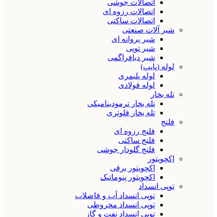
اتصالات جوشی
اتصالات رزوه ای
اتصالات ساکتی
شیر آلات صنعتی
شیر پروانه ای
شیر توپی
شیر دیافراگمی
لوله (پایپ)
لوله پلیمری
لوله فولادی
تله بخار
تله بخار ترمودینامیکی
تله بخار فلوتری
فلنج
فلنج رزوه ای
فلنج ساکتی
فلنج گلودار جوشی
اکچویتور
اکچویتور برقی
اکچویتور پنوماتیک
توپی انسداد
توپی انسداد آب و فاضلاب
توپی انسداد مخروطی
توپی انسداد نفت و گاز