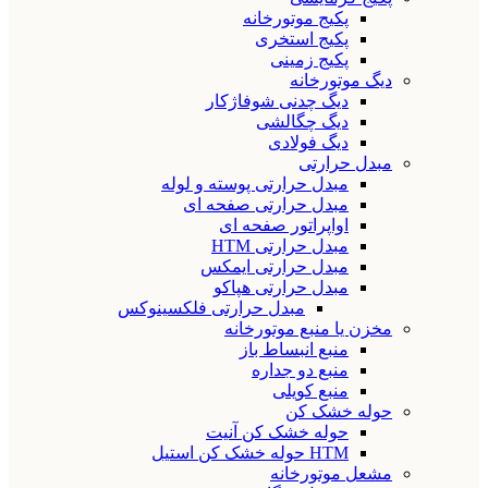
پکیج موتورخانه
پکیج استخری
پکیج زمینی
دیگ موتورخانه
دیگ چدنی شوفاژکار
دیگ چگالشی
دیگ فولادی
مبدل حرارتی
مبدل حرارتی پوسته و لوله
مبدل حرارتی صفحه ای
اواپراتور صفحه ای
مبدل حرارتی HTM
مبدل حرارتی ایمکس
مبدل حرارتی هپاکو
مبدل حرارتی فلکسینوکس
مخزن یا منبع موتورخانه
منبع انبساط باز
منبع دو جداره
منبع کویلی
حوله خشک کن
حوله خشک کن آنیت
HTM حوله خشک کن استیل
مشعل موتورخانه