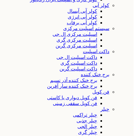
کولر آبی
کولر آبی آبسال
کولر آبی انرژی
کولر آبی برفاب
سیستم اسپلیت مرکزی
اسپلیت مرکزی ال جی
اسپلیت مرکزی گری
اسپلیت مرکزی گرین
داکت اسپلیت
داکت اسپلیت ال جی
داکت اسپلیت گری
داکت اسپلیت گرین
برج خنک کننده
برج خنک کننده آذر نسیم
برج خنک کننده سار آفرین
فن کویل
فن کویل دیواری یا کاستی
فن کویل سقفی زمینی
چیلر
چیلر تراکمی
چیلر جذبی
چیلر الجی
چیلر گری