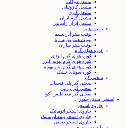
مشعل دوگانه
مشعل گازوئیلی
مشعل گازی
مشعل گرم ایران
مشعل ایران رادیاتور
یونیت هیتر
یونیت هیتر آذر نسیم
یونیت هیتر تهویه آریا
یونیت هیتر ساران
کوره هوای گرم
کوره هوای گرم انرژی
کوره هوای گرم تهویه البرز
کوره هوای گرم نیرو تهویه
کوره سونای خشک
سختی گیر
سختی گیر پلی فسفات
سختی گیر رزینی
سختی گیر مغناطیس آکوا
استخر، سونا، جکوزی
جاروی استخر
جاروی استخر اتوماتیک
جاروی استخر نیمه اتوماتیک
جاروی استخر دستی
دایو و سرسره