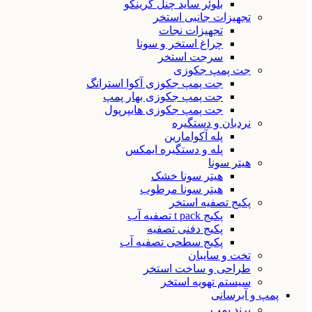
بلوئر ساید چنل گرینکو
تجهیزات جانبی استخر
تجهیزات نجات
چراغ استخر و سونا
سرجت استخر
جت پمپ جکوزی
جت پمپ جکوزی آکوا استرانگ
جت پمپ جکوزی بهار پمپ
جت پمپ جکوزی هایپرپول
نردبان و دستگیره
پله آکوامارین
پله و دستگیره ایمکس
هیتر سونا
هیتر سونا خشک
هیتر سونا مرطوب
پکیج تصفیه استخر
پکیج t pack تصفیه آب
پکیج دفنی تصفیه
پکیج سطحی تصفیه آب
تخت و سایبان
طراحی و ساخت استخر
سیستم تهویه استخر
پمپ و آبرسانی
برند پمپ