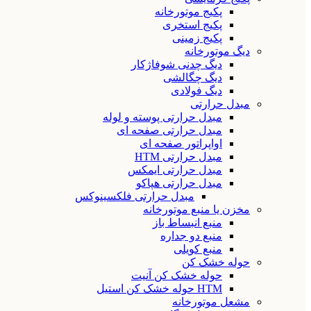
پکیج موتورخانه
پکیج استخری
پکیج زمینی
دیگ موتورخانه
دیگ چدنی شوفاژکار
دیگ چگالشی
دیگ فولادی
مبدل حرارتی
مبدل حرارتی پوسته و لوله
مبدل حرارتی صفحه ای
اواپراتور صفحه ای
مبدل حرارتی HTM
مبدل حرارتی ایمکس
مبدل حرارتی هپاکو
مبدل حرارتی فلکسینوکس
مخزن یا منبع موتورخانه
منبع انبساط باز
منبع دو جداره
منبع کویلی
حوله خشک کن
حوله خشک کن آنیت
HTM حوله خشک کن استیل
مشعل موتورخانه