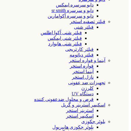
دایو سرسره ایمکس
دایو و سرسره sr smith
دایو و سرسره آکوامارین
فیلتر تصفیه استخر
فیلتر شنی
فیلتر شنی آکوا اطلس
فیلتر شنی ایمکس
فیلتر شنی هایوارد
فیلتر کارتریجی
فیلتر دیاتومه
آبنما و فواره استخر
فواره استخر
آبنما استخر
نازل استخر
تجهیزات ضد عفونی
کلرزن
دستگاه UV
قرص و محلول ضدعفونی کننده
اسکیمر استرینر و گریل
استرینر استخر
اسکیمر استخر
بلوئر جکوزی
بلوئر جکوزی هایپرپول