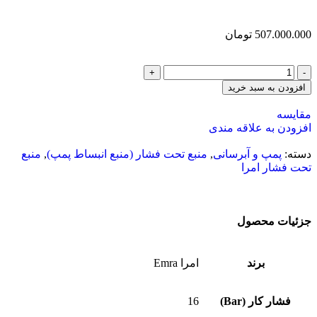
507.000.000
تومان
افزودن به سبد خرید
مقایسه
افزودن به علاقه مندی
دسته:
پمپ و آبرسانی
,
منبع تحت فشار (منبع انبساط پمپ)
,
منبع
تحت فشار امرا
جزئیات محصول
برند
امرا Emra
فشار کار (Bar)
16