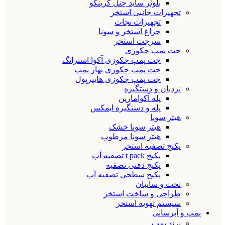
بلوئر ساید چنل گرینکو
تجهیزات جانبی استخر
تجهیزات نجات
چراغ استخر و سونا
سرجت استخر
جت پمپ جکوزی
جت پمپ جکوزی آکوا استرانگ
جت پمپ جکوزی بهار پمپ
جت پمپ جکوزی هایپرپول
نردبان و دستگیره
پله آکوامارین
پله و دستگیره ایمکس
هیتر سونا
هیتر سونا خشک
هیتر سونا مرطوب
پکیج تصفیه استخر
پکیج t pack تصفیه آب
پکیج دفنی تصفیه
پکیج سطحی تصفیه آب
تخت و سایبان
طراحی و ساخت استخر
سیستم تهویه استخر
پمپ و آبرسانی
برند پمپ