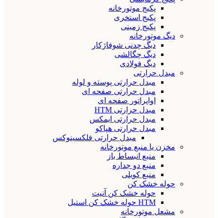
پکیج موتورخانه
پکیج استخری
پکیج زمینی
دیگ موتورخانه
دیگ چدنی شوفاژکار
دیگ چگالشی
دیگ فولادی
مبدل حرارتی
مبدل حرارتی پوسته و لوله
مبدل حرارتی صفحه ای
اواپراتور صفحه ای
مبدل حرارتی HTM
مبدل حرارتی ایمکس
مبدل حرارتی هپاکو
مبدل حرارتی فلکسینوکس
مخزن یا منبع موتورخانه
منبع انبساط باز
منبع دو جداره
منبع کویلی
حوله خشک کن
حوله خشک کن آنیت
HTM حوله خشک کن استیل
مشعل موتورخانه