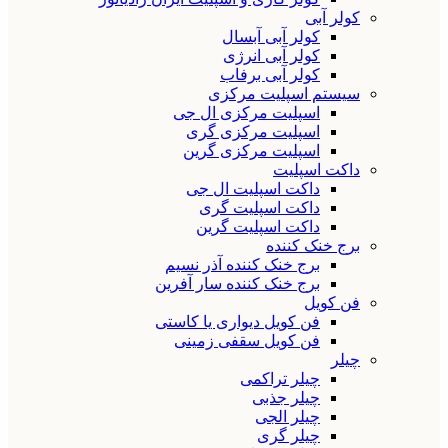
کولر آبی
کولر آبی آبسال
کولر آبی انرژی
کولر آبی برفاب
سیستم اسپلیت مرکزی
اسپلیت مرکزی ال جی
اسپلیت مرکزی گری
اسپلیت مرکزی گرین
داکت اسپلیت
داکت اسپلیت ال جی
داکت اسپلیت گری
داکت اسپلیت گرین
برج خنک کننده
برج خنک کننده آذر نسیم
برج خنک کننده سار آفرین
فن کویل
فن کویل دیواری یا کاستی
فن کویل سقفی زمینی
چیلر
چیلر تراکمی
چیلر جذبی
چیلر الجی
چیلر گری