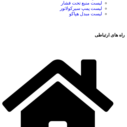
لیست منبع تحت فشار
لیست پمپ سیرکولاتور
لیست مبدل هپاکو
راه های ارتباطی