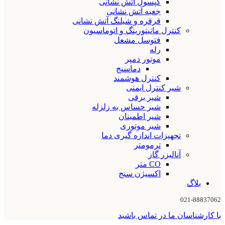
کپسول آتش نشانی
جعبه آتش نشانی
قرقره و شیلنگ آتش نشانی
کنترل مانیتورینگ و اتوماسیون
فتوسل مشعل
رله
موتور دمپر
دماسنج
کنترل هوشمند
شیر کنترل ایمنی
شیر برقی
شیر حساس به زلزله
شیر اطمینان
شیر موتوری
تجهیزات اندازه گیری دما
ترمومتر
آنالیزر گاز
CO متر
اکسیژن سنج
بلاگ
021-88837062
با کارشناسان ما در تماس باشید