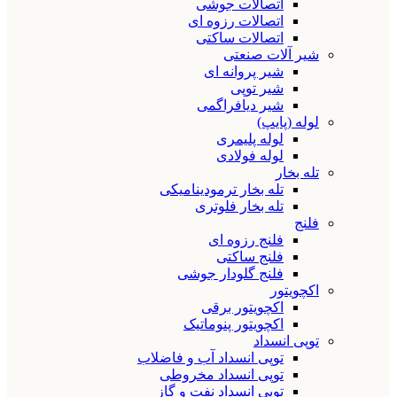
اتصالات جوشی
اتصالات رزوه ای
اتصالات ساکتی
شیر آلات صنعتی
شیر پروانه ای
شیر توپی
شیر دیافراگمی
لوله (پایپ)
لوله پلیمری
لوله فولادی
تله بخار
تله بخار ترمودینامیکی
تله بخار فلوتری
فلنج
فلنج رزوه ای
فلنج ساکتی
فلنج گلودار جوشی
اکچویتور
اکچویتور برقی
اکچویتور پنوماتیک
توپی انسداد
توپی انسداد آب و فاضلاب
توپی انسداد مخروطی
توپی انسداد نفت و گاز