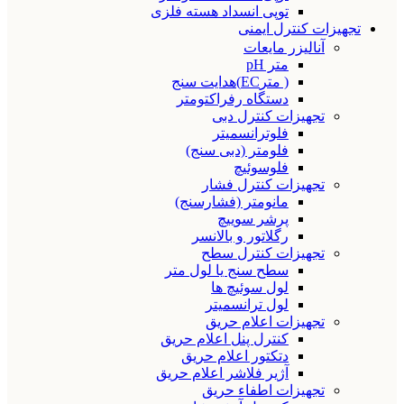
توپی انسداد هسته فلزی
تجهیزات کنترل ایمنی
آنالیزر مایعات
متر pH
( مترEC)هدایت سنج
دستگاه رفراکتومتر
تجهیزات کنترل دبی
فلوترانسمیتر
فلومتر (دبی سنج)
فلوسوئیچ
تجهیزات کنترل فشار
مانومتر (فشارسنج)
پرشر سوییچ
رگلاتور و بالانسر
تجهیزات کنترل سطح
سطح سنج یا لول متر
لول سوئیچ ها
لول ترانسمیتر
تجهیزات اعلام حریق
کنترل پنل اعلام حریق
دتکتور اعلام حریق
آژیر فلاشر اعلام حریق
تجهیزات اطفاء حریق