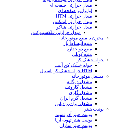
مبدل حرارتی صفحه ای
اواپراتور صفحه ای
مبدل حرارتی HTM
مبدل حرارتی ایمکس
مبدل حرارتی هپاکو
مبدل حرارتی فلکسینوکس
مخزن یا منبع موتورخانه
منبع انبساط باز
منبع دو جداره
منبع کویلی
حوله خشک کن
حوله خشک کن آنیت
HTM حوله خشک کن استیل
مشعل موتورخانه
مشعل دوگانه
مشعل گازوئیلی
مشعل گازی
مشعل گرم ایران
مشعل ایران رادیاتور
یونیت هیتر
یونیت هیتر آذر نسیم
یونیت هیتر تهویه آریا
یونیت هیتر ساران