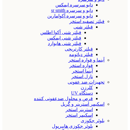
دایو سرسره ایمکس
دایو و سرسره sr smith
دایو و سرسره آکوامارین
فیلتر تصفیه استخر
فیلتر شنی
فیلتر شنی آکوا اطلس
فیلتر شنی ایمکس
فیلتر شنی هایوارد
فیلتر کارتریجی
فیلتر دیاتومه
آبنما و فواره استخر
فواره استخر
آبنما استخر
نازل استخر
تجهیزات ضد عفونی
کلرزن
دستگاه UV
قرص و محلول ضدعفونی کننده
اسکیمر استرینر و گریل
استرینر استخر
اسکیمر استخر
بلوئر جکوزی
بلوئر جکوزی هایپرپول