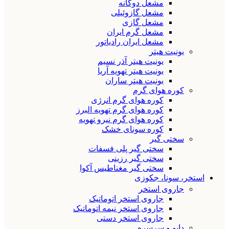
مشعل دوگانه
مشعل گازوئیلی
مشعل گازی
مشعل گرم ایران
مشعل ایران رادیاتور
یونیت هیتر
یونیت هیتر آذر نسیم
یونیت هیتر تهویه آریا
یونیت هیتر ساران
کوره هوای گرم
کوره هوای گرم انرژی
کوره هوای گرم تهویه البرز
کوره هوای گرم نیرو تهویه
کوره سونای خشک
سختی گیر
سختی گیر پلی فسفات
سختی گیر رزینی
سختی گیر مغناطیس آکوا
استخر، سونا، جکوزی
جاروی استخر
جاروی استخر اتوماتیک
جاروی استخر نیمه اتوماتیک
جاروی استخر دستی
دایو و سرسره