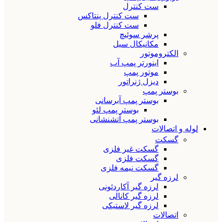
ست کنترل
ست کنترل پنتاکس
ست کنترل فلو
پرشر سوئیچ
مکانیکال سیل
الکتروموتور
اینورتر پمپ آب
موتور پمپ
دیزل ژنراتور
بوستر پمپ
بوستر پمپ آبرسانی
بوستر پمپ لئو
بوستر پمپ آتشنشانی
لوله و اتصالات
گسکت
گسکت غیر فلزی
گسکت فلزی
گسکت نیمه فلزی
لرزه گیر
لرزه گیر آکاردئونی
لرزه گیر کانالی
لرزه گیر لاستیکی
اتصالات