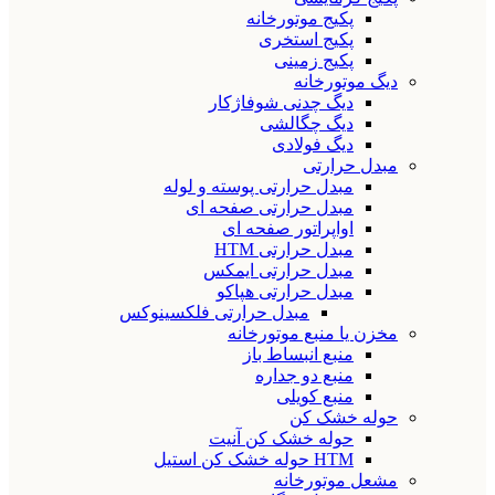
پکیج موتورخانه
پکیج استخری
پکیج زمینی
دیگ موتورخانه
دیگ چدنی شوفاژکار
دیگ چگالشی
دیگ فولادی
مبدل حرارتی
مبدل حرارتی پوسته و لوله
مبدل حرارتی صفحه ای
اواپراتور صفحه ای
مبدل حرارتی HTM
مبدل حرارتی ایمکس
مبدل حرارتی هپاکو
مبدل حرارتی فلکسینوکس
مخزن یا منبع موتورخانه
منبع انبساط باز
منبع دو جداره
منبع کویلی
حوله خشک کن
حوله خشک کن آنیت
HTM حوله خشک کن استیل
مشعل موتورخانه