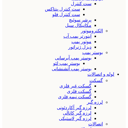
ست کنترل
ست کنترل پنتاکس
ست کنترل فلو
پرشر سوئیچ
مکانیکال سیل
الکتروموتور
اینورتر پمپ آب
موتور پمپ
دیزل ژنراتور
بوستر پمپ
بوستر پمپ آبرسانی
بوستر پمپ لئو
بوستر پمپ آتشنشانی
لوله و اتصالات
گسکت
گسکت غیر فلزی
گسکت فلزی
گسکت نیمه فلزی
لرزه گیر
لرزه گیر آکاردئونی
لرزه گیر کانالی
لرزه گیر لاستیکی
اتصالات