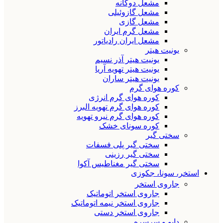
مشعل دوگانه
مشعل گازوئیلی
مشعل گازی
مشعل گرم ایران
مشعل ایران رادیاتور
یونیت هیتر
یونیت هیتر آذر نسیم
یونیت هیتر تهویه آریا
یونیت هیتر ساران
کوره هوای گرم
کوره هوای گرم انرژی
کوره هوای گرم تهویه البرز
کوره هوای گرم نیرو تهویه
کوره سونای خشک
سختی گیر
سختی گیر پلی فسفات
سختی گیر رزینی
سختی گیر مغناطیس آکوا
استخر، سونا، جکوزی
جاروی استخر
جاروی استخر اتوماتیک
جاروی استخر نیمه اتوماتیک
جاروی استخر دستی
دایو و سرسره