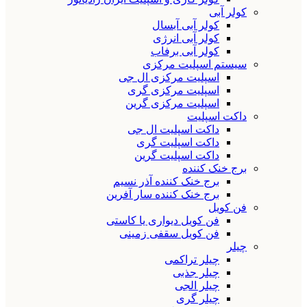
کولر آبی
کولر آبی آبسال
کولر آبی انرژی
کولر آبی برفاب
سیستم اسپلیت مرکزی
اسپلیت مرکزی ال جی
اسپلیت مرکزی گری
اسپلیت مرکزی گرین
داکت اسپلیت
داکت اسپلیت ال جی
داکت اسپلیت گری
داکت اسپلیت گرین
برج خنک کننده
برج خنک کننده آذر نسیم
برج خنک کننده سار آفرین
فن کویل
فن کویل دیواری یا کاستی
فن کویل سقفی زمینی
چیلر
چیلر تراکمی
چیلر جذبی
چیلر الجی
چیلر گری