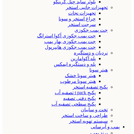
بلوئر ساید چنل گرینکو
تجهیزات جانبی استخر
تجهیزات نجات
چراغ استخر و سونا
سرجت استخر
جت پمپ جکوزی
جت پمپ جکوزی آکوا استرانگ
جت پمپ جکوزی بهار پمپ
جت پمپ جکوزی هایپرپول
نردبان و دستگیره
پله آکوامارین
پله و دستگیره ایمکس
هیتر سونا
هیتر سونا خشک
هیتر سونا مرطوب
پکیج تصفیه استخر
پکیج t pack تصفیه آب
پکیج دفنی تصفیه
پکیج سطحی تصفیه آب
تخت و سایبان
طراحی و ساخت استخر
سیستم تهویه استخر
پمپ و آبرسانی
برند پمپ