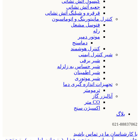
کپسول آتش نشانی
جعبه آتش نشانی
قرقره و شیلنگ آتش نشانی
کنترل مانیتورینگ و اتوماسیون
فتوسل مشعل
رله
موتور دمپر
دماسنج
کنترل هوشمند
شیر کنترل ایمنی
شیر برقی
شیر حساس به زلزله
شیر اطمینان
شیر موتوری
تجهیزات اندازه گیری دما
ترمومتر
آنالیزر گاز
CO متر
اکسیژن سنج
بلاگ
021-88837062
با کارشناسان ما در تماس باشید
خانه
پمپ و آبرسانی
منبع تحت فشار (منبع انبساط پمپ)
منبع تحت