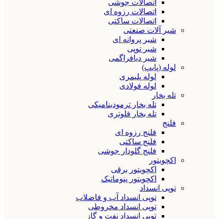
اتصالات جوشی
اتصالات رزوه ای
اتصالات ساکتی
شیر آلات صنعتی
شیر پروانه ای
شیر توپی
شیر دیافراگمی
لوله (پایپ)
لوله پلیمری
لوله فولادی
تله بخار
تله بخار ترمودینامیکی
تله بخار فلوتری
فلنج
فلنج رزوه ای
فلنج ساکتی
فلنج گلودار جوشی
اکچویتور
اکچویتور برقی
اکچویتور پنوماتیک
توپی انسداد
توپی انسداد آب و فاضلاب
توپی انسداد مخروطی
توپی انسداد نفت و گاز