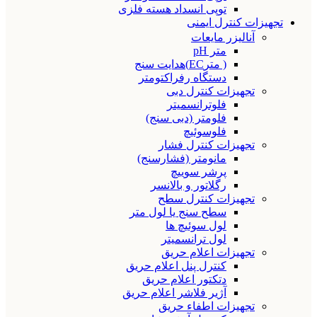
توپی انسداد هسته فلزی
تجهیزات کنترل ایمنی
آنالیزر مایعات
متر pH
( مترEC)هدایت سنج
دستگاه رفراکتومتر
تجهیزات کنترل دبی
فلوترانسمیتر
فلومتر (دبی سنج)
فلوسوئیچ
تجهیزات کنترل فشار
مانومتر (فشارسنج)
پرشر سوییچ
رگلاتور و بالانسر
تجهیزات کنترل سطح
سطح سنج یا لول متر
لول سوئیچ ها
لول ترانسمیتر
تجهیزات اعلام حریق
کنترل پنل اعلام حریق
دتکتور اعلام حریق
آژیر فلاشر اعلام حریق
تجهیزات اطفاء حریق