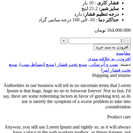
فشار کاری
:
10 بار
سایز شیر
:
21.2 اینچ
درجه تنظیم فشار
:
دارد
حداکثر دما
: 10- الی 100 درجه سانتی گراد
164.000.000
تومان
منبع
انبساط
افزودن به سبد خرید
1500
مقایسه
درجه
افزودن به علاقه مندی
دار
دسته:
پمپ و آبرسانی
,
منبع تحت فشار (منبع انبساط پمپ)
,
منبع
امرا
تحت فشار امرا
عدد
Shipping and returns
Authorities in our business will tell in no uncertain terms that Lorem
Ipsum is that huge, huge no no to forswear forever. Not so fast, I'd
say, there are some redeeming factors in favor of greeking text, as its
use is merely the symptom of a worse problem to take into
consideration.
Product care
Anyway, you still use Lorem Ipsum and rightly so, as it will always
have a place in the web workers toolbox, as things happen, not