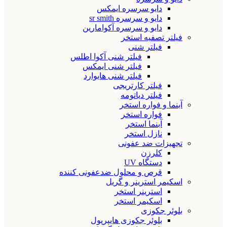
دایو سرسره ایمکس
دایو و سرسره sr smith
دایو و سرسره آکوامارین
فیلتر تصفیه استخر
فیلتر شنی
فیلتر شنی آکوا اطلس
فیلتر شنی ایمکس
فیلتر شنی هایوارد
فیلتر کارتریجی
فیلتر دیاتومه
آبنما و فواره استخر
فواره استخر
آبنما استخر
نازل استخر
تجهیزات ضد عفونی
کلرزن
دستگاه UV
قرص و محلول ضدعفونی کننده
اسکیمر استرینر و گریل
استرینر استخر
اسکیمر استخر
بلوئر جکوزی
بلوئر جکوزی هایپرپول