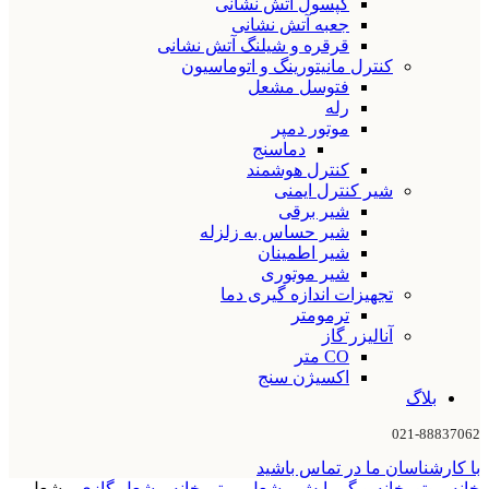
کپسول آتش نشانی
جعبه آتش نشانی
قرقره و شیلنگ آتش نشانی
کنترل مانیتورینگ و اتوماسیون
فتوسل مشعل
رله
موتور دمپر
دماسنج
کنترل هوشمند
شیر کنترل ایمنی
شیر برقی
شیر حساس به زلزله
شیر اطمینان
شیر موتوری
تجهیزات اندازه گیری دما
ترمومتر
آنالیزر گاز
CO متر
اکسیژن سنج
بلاگ
021-88837062
با کارشناسان ما در تماس باشید
خانه
موتورخانه و گرمایش
مشعل موتورخانه
مشعل گازی
مشعل