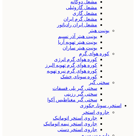
مشعل دوگانه
مشعل گازوئیلی
مشعل گازی
مشعل گرم ایران
مشعل ایران رادیاتور
یونیت هیتر
یونیت هیتر آذر نسیم
یونیت هیتر تهویه آریا
یونیت هیتر ساران
کوره هوای گرم
کوره هوای گرم انرژی
کوره هوای گرم تهویه البرز
کوره هوای گرم نیرو تهویه
کوره سونای خشک
سختی گیر
سختی گیر پلی فسفات
سختی گیر رزینی
سختی گیر مغناطیس آکوا
استخر، سونا، جکوزی
جاروی استخر
جاروی استخر اتوماتیک
جاروی استخر نیمه اتوماتیک
جاروی استخر دستی
دایو و سرسره