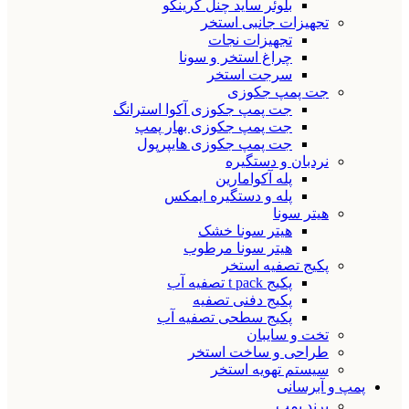
بلوئر ساید چنل گرینکو
تجهیزات جانبی استخر
تجهیزات نجات
چراغ استخر و سونا
سرجت استخر
جت پمپ جکوزی
جت پمپ جکوزی آکوا استرانگ
جت پمپ جکوزی بهار پمپ
جت پمپ جکوزی هایپرپول
نردبان و دستگیره
پله آکوامارین
پله و دستگیره ایمکس
هیتر سونا
هیتر سونا خشک
هیتر سونا مرطوب
پکیج تصفیه استخر
پکیج t pack تصفیه آب
پکیج دفنی تصفیه
پکیج سطحی تصفیه آب
تخت و سایبان
طراحی و ساخت استخر
سیستم تهویه استخر
پمپ و آبرسانی
برند پمپ