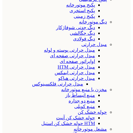
پکیج موتورخانه
پکیج استخری
پکیج زمینی
دیگ موتورخانه
دیگ چدنی شوفاژکار
دیگ چگالشی
دیگ فولادی
مبدل حرارتی
مبدل حرارتی پوسته و لوله
مبدل حرارتی صفحه ای
اواپراتور صفحه ای
مبدل حرارتی HTM
مبدل حرارتی ایمکس
مبدل حرارتی هپاکو
مبدل حرارتی فلکسینوکس
مخزن یا منبع موتورخانه
منبع انبساط باز
منبع دو جداره
منبع کویلی
حوله خشک کن
حوله خشک کن آنیت
HTM حوله خشک کن استیل
مشعل موتورخانه