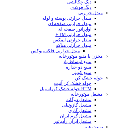
دیگ چگالشی
دیگ فولادی
مبدل حرارتی
مبدل حرارتی پوسته و لوله
مبدل حرارتی صفحه ای
اواپراتور صفحه ای
مبدل حرارتی HTM
مبدل حرارتی ایمکس
مبدل حرارتی هپاکو
مبدل حرارتی فلکسینوکس
مخزن یا منبع موتورخانه
منبع انبساط باز
منبع دو جداره
منبع کویلی
حوله خشک کن
حوله خشک کن آنیت
HTM حوله خشک کن استیل
مشعل موتورخانه
مشعل دوگانه
مشعل گازوئیلی
مشعل گازی
مشعل گرم ایران
مشعل ایران رادیاتور
یونیت هیتر