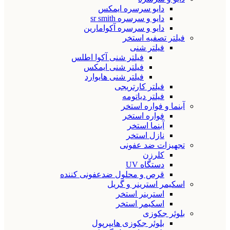
دایو سرسره ایمکس
دایو و سرسره sr smith
دایو و سرسره آکوامارین
فیلتر تصفیه استخر
فیلتر شنی
فیلتر شنی آکوا اطلس
فیلتر شنی ایمکس
فیلتر شنی هایوارد
فیلتر کارتریجی
فیلتر دیاتومه
آبنما و فواره استخر
فواره استخر
آبنما استخر
نازل استخر
تجهیزات ضد عفونی
کلرزن
دستگاه UV
قرص و محلول ضدعفونی کننده
اسکیمر استرینر و گریل
استرینر استخر
اسکیمر استخر
بلوئر جکوزی
بلوئر جکوزی هایپرپول