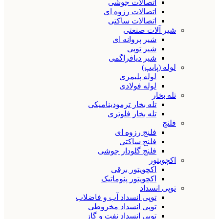
اتصالات جوشی
اتصالات رزوه ای
اتصالات ساکتی
شیر آلات صنعتی
شیر پروانه ای
شیر توپی
شیر دیافراگمی
لوله (پایپ)
لوله پلیمری
لوله فولادی
تله بخار
تله بخار ترمودینامیکی
تله بخار فلوتری
فلنج
فلنج رزوه ای
فلنج ساکتی
فلنج گلودار جوشی
اکچویتور
اکچویتور برقی
اکچویتور پنوماتیک
توپی انسداد
توپی انسداد آب و فاضلاب
توپی انسداد مخروطی
توپی انسداد نفت و گاز