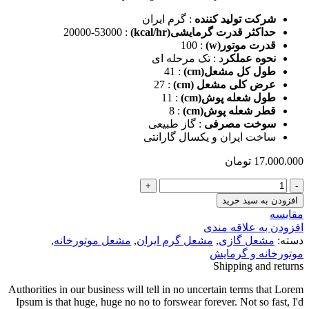
شرکت تولید کننده
: گرم ایران
حداکثر قدرت گرمایشی(kcal/hr)
: 20000-53000
قدرت موتور(w)
: 100
نحوه عملکر
د : تک مرحله ای
طول کل مشعل(cm)
: 41
عرض کلی مشعل (cm)
: 27
طول شعله پوش(cm)
: 11
قطر شعله پوش(cm)
: 8
سوخت مصرفی
: گاز طبیعی
ساخت ایران و یکسال گارانتی
17.000.000
تومان
مشعل
گاز
افزودن به سبد خرید
سوز
مقایسه
گرم
افزودن به علاقه مندی
ایران
دسته:
مشعل گازی
,
مشعل گرم ایران
,
مشعل موتورخانه
,
مدل
موتورخانه و گرمایش
GNG-
Shipping and returns
50
عدد
Authorities in our business will tell in no uncertain terms that Lorem
Ipsum is that huge, huge no no to forswear forever. Not so fast, I'd