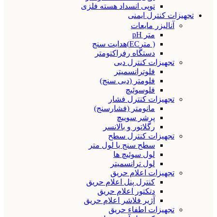
توپی انسداد هسته فلزی
تجهیزات کنترل ایمنی
آنالیزر مایعات
متر pH
( مترEC)هدایت سنج
دستگاه رفراکتومتر
تجهیزات کنترل دبی
فلوترانسمیتر
فلومتر (دبی سنج)
فلوسوئیچ
تجهیزات کنترل فشار
مانومتر (فشارسنج)
پرشر سوییچ
رگلاتور و بالانسر
تجهیزات کنترل سطح
سطح سنج یا لول متر
لول سوئیچ ها
لول ترانسمیتر
تجهیزات اعلام حریق
کنترل پنل اعلام حریق
دتکتور اعلام حریق
آژیر فلاشر اعلام حریق
تجهیزات اطفاء حریق