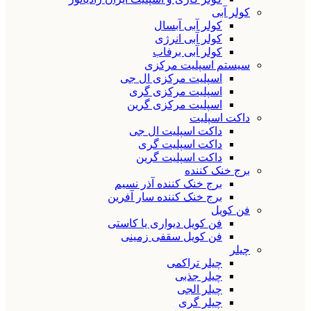
کولر آبی
کولر آبی آبسال
کولر آبی انرژی
کولر آبی برفاب
سیستم اسپلیت مرکزی
اسپلیت مرکزی ال جی
اسپلیت مرکزی گری
اسپلیت مرکزی گرین
داکت اسپلیت
داکت اسپلیت ال جی
داکت اسپلیت گری
داکت اسپلیت گرین
برج خنک کننده
برج خنک کننده آذر نسیم
برج خنک کننده سار آفرین
فن کویل
فن کویل دیواری یا کاستی
فن کویل سقفی زمینی
چیلر
چیلر تراکمی
چیلر جذبی
چیلر الجی
چیلر گری