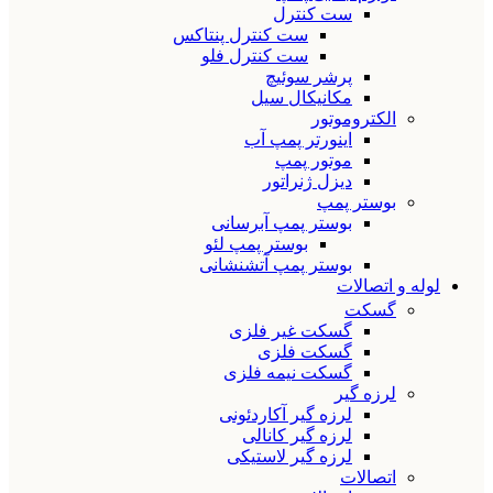
ست کنترل
ست کنترل پنتاکس
ست کنترل فلو
پرشر سوئیچ
مکانیکال سیل
الکتروموتور
اینورتر پمپ آب
موتور پمپ
دیزل ژنراتور
بوستر پمپ
بوستر پمپ آبرسانی
بوستر پمپ لئو
بوستر پمپ آتشنشانی
لوله و اتصالات
گسکت
گسکت غیر فلزی
گسکت فلزی
گسکت نیمه فلزی
لرزه گیر
لرزه گیر آکاردئونی
لرزه گیر کانالی
لرزه گیر لاستیکی
اتصالات