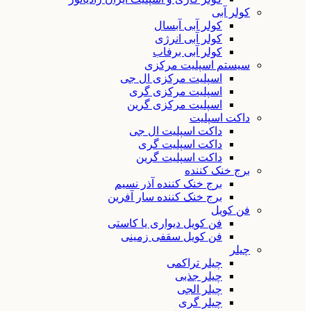
کولر آبی
کولر آبی آبسال
کولر آبی انرژی
کولر آبی برفاب
سیستم اسپلیت مرکزی
اسپلیت مرکزی ال جی
اسپلیت مرکزی گری
اسپلیت مرکزی گرین
داکت اسپلیت
داکت اسپلیت ال جی
داکت اسپلیت گری
داکت اسپلیت گرین
برج خنک کننده
برج خنک کننده آذر نسیم
برج خنک کننده سار آفرین
فن کویل
فن کویل دیواری یا کاستی
فن کویل سقفی زمینی
چیلر
چیلر تراکمی
چیلر جذبی
چیلر الجی
چیلر گری