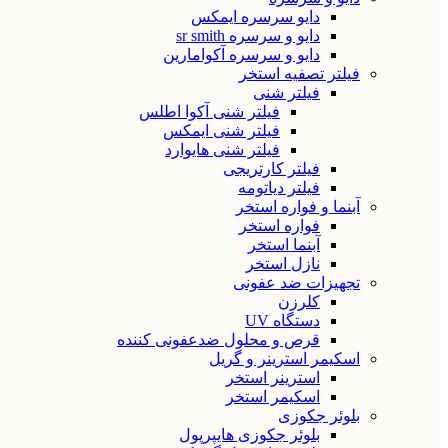
دایو سرسره ایمکس
دایو و سرسره sr smith
دایو و سرسره آکوامارین
فیلتر تصفیه استخر
فیلتر شنی
فیلتر شنی آکوا اطلس
فیلتر شنی ایمکس
فیلتر شنی هایوارد
فیلتر کارتریجی
فیلتر دیاتومه
آبنما و فواره استخر
فواره استخر
آبنما استخر
نازل استخر
تجهیزات ضد عفونی
کلرزن
دستگاه UV
قرص و محلول ضدعفونی کننده
اسکیمر استرینر و گریل
استرینر استخر
اسکیمر استخر
بلوئر جکوزی
بلوئر جکوزی هایپرپول