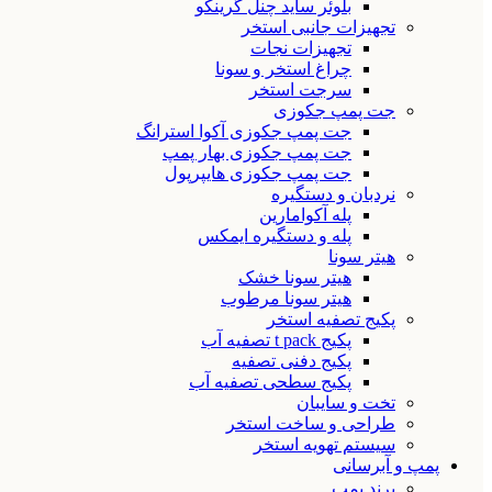
بلوئر ساید چنل گرینکو
تجهیزات جانبی استخر
تجهیزات نجات
چراغ استخر و سونا
سرجت استخر
جت پمپ جکوزی
جت پمپ جکوزی آکوا استرانگ
جت پمپ جکوزی بهار پمپ
جت پمپ جکوزی هایپرپول
نردبان و دستگیره
پله آکوامارین
پله و دستگیره ایمکس
هیتر سونا
هیتر سونا خشک
هیتر سونا مرطوب
پکیج تصفیه استخر
پکیج t pack تصفیه آب
پکیج دفنی تصفیه
پکیج سطحی تصفیه آب
تخت و سایبان
طراحی و ساخت استخر
سیستم تهویه استخر
پمپ و آبرسانی
برند پمپ