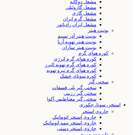
مشعل دوگانه
مشعل گازوئیلی
مشعل گازی
مشعل گرم ایران
مشعل ایران رادیاتور
یونیت هیتر
یونیت هیتر آذر نسیم
یونیت هیتر تهویه آریا
یونیت هیتر ساران
کوره هوای گرم
کوره هوای گرم انرژی
کوره هوای گرم تهویه البرز
کوره هوای گرم نیرو تهویه
کوره سونای خشک
سختی گیر
سختی گیر پلی فسفات
سختی گیر رزینی
سختی گیر مغناطیس آکوا
استخر، سونا، جکوزی
جاروی استخر
جاروی استخر اتوماتیک
جاروی استخر نیمه اتوماتیک
جاروی استخر دستی
دایو و سرسره