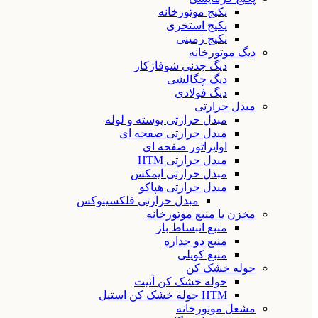
پکیج موتورخانه
پکیج استخری
پکیج زمینی
دیگ موتورخانه
دیگ چدنی شوفاژکار
دیگ چگالشی
دیگ فولادی
مبدل حرارتی
مبدل حرارتی پوسته و لوله
مبدل حرارتی صفحه ای
اواپراتور صفحه ای
مبدل حرارتی HTM
مبدل حرارتی ایمکس
مبدل حرارتی هپاکو
مبدل حرارتی فلکسینوکس
مخزن یا منبع موتورخانه
منبع انبساط باز
منبع دو جداره
منبع کویلی
حوله خشک کن
حوله خشک کن آنیت
HTM حوله خشک کن استیل
مشعل موتورخانه