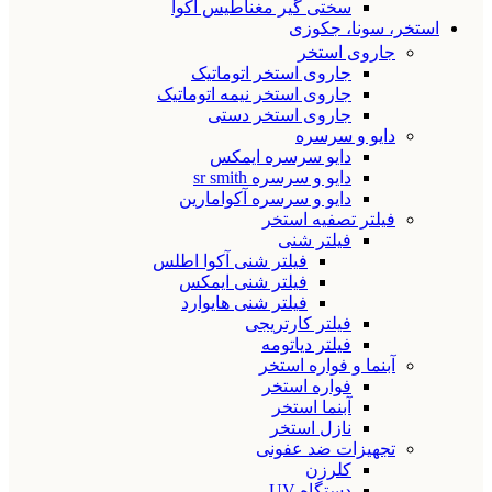
سختی گیر مغناطیس آکوا
استخر، سونا، جکوزی
جاروی استخر
جاروی استخر اتوماتیک
جاروی استخر نیمه اتوماتیک
جاروی استخر دستی
دایو و سرسره
دایو سرسره ایمکس
دایو و سرسره sr smith
دایو و سرسره آکوامارین
فیلتر تصفیه استخر
فیلتر شنی
فیلتر شنی آکوا اطلس
فیلتر شنی ایمکس
فیلتر شنی هایوارد
فیلتر کارتریجی
فیلتر دیاتومه
آبنما و فواره استخر
فواره استخر
آبنما استخر
نازل استخر
تجهیزات ضد عفونی
کلرزن
دستگاه UV