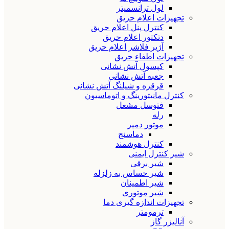
لول ترانسمیتر
تجهیزات اعلام حریق
کنترل پنل اعلام حریق
دتکتور اعلام حریق
آژیر فلاشر اعلام حریق
تجهیزات اطفاء حریق
کپسول آتش نشانی
جعبه آتش نشانی
قرقره و شیلنگ آتش نشانی
کنترل مانیتورینگ و اتوماسیون
فتوسل مشعل
رله
موتور دمپر
دماسنج
کنترل هوشمند
شیر کنترل ایمنی
شیر برقی
شیر حساس به زلزله
شیر اطمینان
شیر موتوری
تجهیزات اندازه گیری دما
ترمومتر
آنالیزر گاز