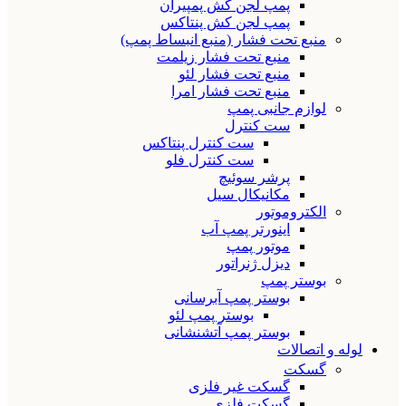
پمپ لجن کش پمپیران
پمپ لجن کش پنتاکس
منبع تحت فشار (منبع انبساط پمپ)
منبع تحت فشار زیلمت
منبع تحت فشار لئو
منبع تحت فشار امرا
لوازم جانبی پمپ
ست کنترل
ست کنترل پنتاکس
ست کنترل فلو
پرشر سوئیچ
مکانیکال سیل
الکتروموتور
اینورتر پمپ آب
موتور پمپ
دیزل ژنراتور
بوستر پمپ
بوستر پمپ آبرسانی
بوستر پمپ لئو
بوستر پمپ آتشنشانی
لوله و اتصالات
گسکت
گسکت غیر فلزی
گسکت فلزی