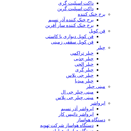
داکت اسپلیت گری
داکت اسپلیت گرین
برج خنک کننده
برج خنک کننده آذر نسیم
برج خنک کننده سار آفرین
فن کویل
فن کویل دیواری یا کاستی
فن کویل سقفی زمینی
چیلر
چیلر تراکمی
چیلر جذبی
چیلر الجی
چیلر گری
چیلر جی پلاس
چیلر میدیا
مینی چیلر
مینی چیلر جی ال
مینی چیلر جی پلاس
ایرواشر
ایرواشر آذر نسیم
ایرواشر داتیس کار
دستگاه هواساز
دستگاه هواساز شرکت تهویه
دستگاه هواساز هوارام