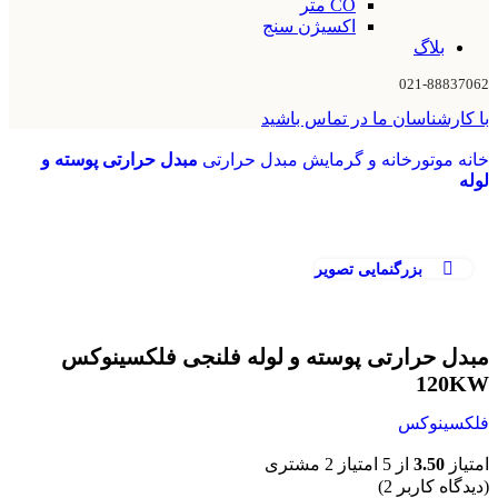
CO متر
اکسیژن سنج
بلاگ
021-88837062
با کارشناسان ما در تماس باشید
خانه
موتورخانه و گرمایش
مبدل حرارتی
مبدل حرارتی پوسته و
لوله
بزرگنمایی تصویر
مبدل حرارتی پوسته و لوله فلنجی فلکسینوکس
120KW
فلکسینوکس
امتیاز
3.50
از 5 امتیاز
2
مشتری
(دیدگاه کاربر
2
)