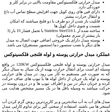
مبدل حرارتی فلکسینوکس مقاومت بالایی در برابر کلر و
خوردگی دارد.
دارای فین های روی کویل جهت افزایش سطح تماس آب داغ
و انتقال حرارت بیشتر
قابلیت باز شدن از دو طرف با دو فلنج میباشند که امکان
شست و شوی داخل کویل ها
ساخته شده از Stainless Steel316 L با تحمل فشار 10 بار (3
بار بیشتر از سری معمولی)
پوسته مبدل دارای یک خروجی اضافی جهت اتصال به مبدل
های دیگر یا نصب سنسور دما (سنسور مستقرق) می باشد.
عملکرد مبدل حرارتی پوسته و لوله فلنجی فلکسینوکس
مبدل حرارتی پوسته و لوله فلنجی فلکسینوکس 120KW در واقع
وسیله ای است برای انتقال حرارت بهینه از یک سیال به سیال دیگر
که به صورت غیر مستقیم به کار می رود. در مبدل های حرارتی
پوسته و لوله یک جریان از داخل لوله ها یا تیوپ های صاف حرکت
کرده و جریان دیگر در بین و اطراف تیوپ ها و در درون پوسته در
حرکت میباشد به وسیله بافل ها در یک مسیر مشخص هدایت می
شود.
مبدل های آب به آب ساده‌ترین و پر کاربردترین روش گرم کردن آب
استخر ها می باشند. استفاده از سختی گیر برای تداوم کارایی مبدل
های حرارتی و جلوگیری از تشکیل رسوب بر روی تیوپ ها و سطوح