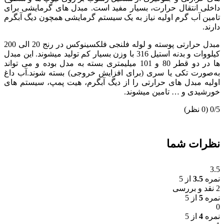
داخلی انتقال حرارت، بسیار مفید است. مبدل های گرمایشی برای
تامین آب گرم اولیه نیاز به یک سیستم گرمایشی همچون دیگ آبگرم
دارند.
مبدل حرارتی پوسته و لوله فلنجی فلکسینوکس در رنج 20 الی 200
کیلووات و بدنه استیل 316 با وزن بسیار کم تولید میشوند. این مبدل
ها در دو قطر 80 و 101 میلیمتری بسته به مدل بوده و می تواند
به‌صورت تکی یا سری (برای افزایش خروجی) بسته شوند.آب داغ
اولیه مبدل های حرارتی را از دیگ آبگرم، هیت پمپ، سیستم های
خورشیدی و … تامین میشوند.
‫0/5
‫(0 نظر)
نظرات شما
3.5
نمره
3.5
از 5
2 نقد و بررسی
نمره
5
از 5
0
نمره
4
از 5