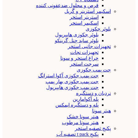
قرص و محلول ضدعفونی کننده
اسکیمر استرینر و گریل
استرینر استخر
اسکیمر استخر
بلوئر جکوزی
بلوئر جکوزی هایپرپول
بلوئر ساید چنل گرینکو
تجهیزات جانبی استخر
تجهیزات نجات
چراغ استخر و سونا
سرجت استخر
جت پمپ جکوزی
جت پمپ جکوزی آکوا استرانگ
جت پمپ جکوزی بهار پمپ
جت پمپ جکوزی هایپرپول
نردبان و دستگیره
پله آکوامارین
پله و دستگیره ایمکس
هیتر سونا
هیتر سونا خشک
هیتر سونا مرطوب
پکیج تصفیه استخر
پکیج t pack تصفیه آب