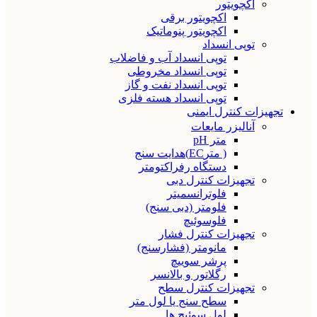
اکچویتور
اکچویتور برقی
اکچویتور پنوماتیک
توپی انسداد
توپی انسداد آب و فاضلاب
توپی انسداد مخروطی
توپی انسداد نفت و گاز
توپی انسداد هسته فلزی
تجهیزات کنترل ایمنی
آنالیزر مایعات
متر pH
( مترEC)هدایت سنج
دستگاه رفراکتومتر
تجهیزات کنترل دبی
فلوترانسمیتر
فلومتر (دبی سنج)
فلوسوئیچ
تجهیزات کنترل فشار
مانومتر (فشارسنج)
پرشر سوییچ
رگلاتور و بالانسر
تجهیزات کنترل سطح
سطح سنج یا لول متر
لول سوئیچ ها