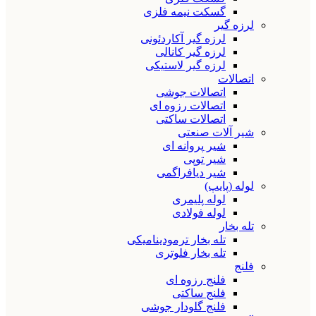
گسکت نیمه فلزی
لرزه گیر
لرزه گیر آکاردئونی
لرزه گیر کانالی
لرزه گیر لاستیکی
اتصالات
اتصالات جوشی
اتصالات رزوه ای
اتصالات ساکتی
شیر آلات صنعتی
شیر پروانه ای
شیر توپی
شیر دیافراگمی
لوله (پایپ)
لوله پلیمری
لوله فولادی
تله بخار
تله بخار ترمودینامیکی
تله بخار فلوتری
فلنج
فلنج رزوه ای
فلنج ساکتی
فلنج گلودار جوشی