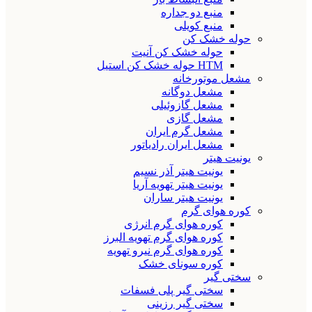
منبع دو جداره
منبع کویلی
حوله خشک کن
حوله خشک کن آنیت
HTM حوله خشک کن استیل
مشعل موتورخانه
مشعل دوگانه
مشعل گازوئیلی
مشعل گازی
مشعل گرم ایران
مشعل ایران رادیاتور
یونیت هیتر
یونیت هیتر آذر نسیم
یونیت هیتر تهویه آریا
یونیت هیتر ساران
کوره هوای گرم
کوره هوای گرم انرژی
کوره هوای گرم تهویه البرز
کوره هوای گرم نیرو تهویه
کوره سونای خشک
سختی گیر
سختی گیر پلی فسفات
سختی گیر رزینی