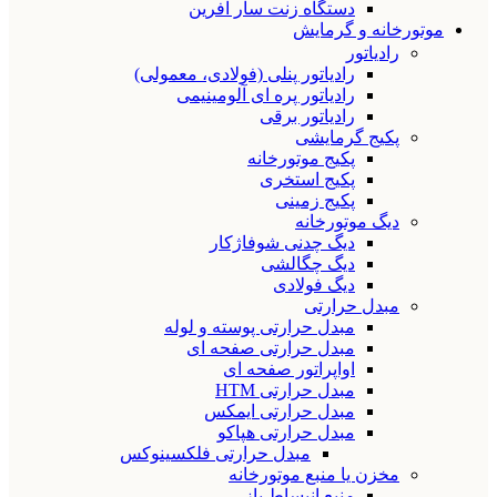
دستگاه زنت سار آفرین
موتورخانه و گرمایش
رادیاتور
رادیاتور پنلی (فولادی، معمولی)
رادیاتور پره ای آلومینیمی
رادیاتور برقی
پکیج گرمایشی
پکیج موتورخانه
پکیج استخری
پکیج زمینی
دیگ موتورخانه
دیگ چدنی شوفاژکار
دیگ چگالشی
دیگ فولادی
مبدل حرارتی
مبدل حرارتی پوسته و لوله
مبدل حرارتی صفحه ای
اواپراتور صفحه ای
مبدل حرارتی HTM
مبدل حرارتی ایمکس
مبدل حرارتی هپاکو
مبدل حرارتی فلکسینوکس
مخزن یا منبع موتورخانه
منبع انبساط باز