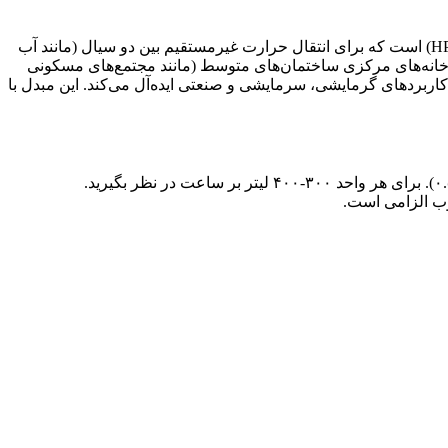
مبدل حرارتی صفحه‌ای مدل HTM-500 یک دستگاه جوشی (Brazed Plate Heat Exchanger) از برند HTM (یا مدل‌های مشابه مانند هپاکو HP-500) است که برای انتقال حرارت غیرمستقیم بین دو سیال (مانند آب
ع کویل‌دار یا دوجداره در موتورخانه‌های مرکزی ساختمان‌های متوسط (مانند مجتمع‌های مسکونی
، که آن را برای کاربردهای گرمایشی، سرمایشی و صنعتی ایده‌آل می‌کند. این مبدل با
سوب الزامی است.