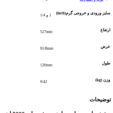
گسکت
گسکت غیر فلزی
سایز ورودی و خروجی گرم(inch)
گسکت فلزی
1 و 1/4
گسکت نیمه فلزی
لرزه گیر
لرزه گیر آکاردئونی
ارتفاع
527mm
لرزه گیر کانالی
لرزه گیر لاستیکی
اتصالات
عرض
اتصالات جوشی
91/8mm
اتصالات رزوه ای
اتصالات ساکتی
شیر آلات صنعتی
طول
120mm
شیر پروانه ای
شیر توپی
شیر دیافراگمی
وزن (kg)
لوله (پایپ)
9/42
لوله پلیمری
لوله فولادی
تله بخار
توضیحات
تله بخار ترمودینامیکی
تله بخار فلوتری
فلنج