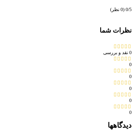
تجهیزات کنترل سطح
‫0/5
‫(0 نظر)
سطح سنج یا لول متر
لول سوئیچ ها
لول ترانسمیتر
تجهیزات اعلام حریق
نظرات شما
کنترل پنل اعلام حریق
دتکتور اعلام حریق
آژیر فلاشر اعلام حریق
تجهیزات اطفاء حریق
0 نقد و بررسی
کپسول آتش نشانی
جعبه آتش نشانی
0
قرقره و شیلنگ آتش نشانی
کنترل مانیتورینگ و اتوماسیون
0
فتوسل مشعل
رله
0
موتور دمپر
دماسنج
0
کنترل هوشمند
شیر کنترل ایمنی
0
شیر برقی
شیر حساس به زلزله
دیدگاهها
شیر اطمینان
شیر موتوری