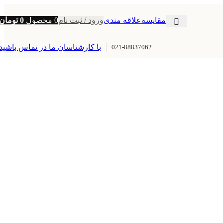
مقایسه
علاقه مندی
ورود / ثبت نام
0
محصول
0
تومان
با کارشناسان ما در تماس باشید
021-88837062