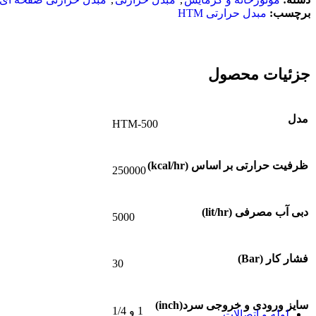
پمپ کف کش لئو
برچسب:
مبدل حرارتی HTM
پمپ لجن کش
پمپ لجن کش اسپیکو
پمپ لجن کش پمپیران
پمپ لجن کش پنتاکس
جزئیات محصول
منبع تحت فشار (منبع انبساط پمپ)
منبع تحت فشار زیلمت
منبع تحت فشار لئو
منبع تحت فشار امرا
مدل
HTM-500
لوازم جانبی پمپ
ست کنترل
ست کنترل پنتاکس
ظرفیت حرارتی بر اساس (kcal/hr)
ست کنترل فلو
250000
پرشر سوئیچ
مکانیکال سیل
الکتروموتور
دبی آب مصرفی (lit/hr)
5000
اینورتر پمپ آب
موتور پمپ
دیزل ژنراتور
فشار کار (Bar)
بوستر پمپ
30
بوستر پمپ آبرسانی
بوستر پمپ لئو
بوستر پمپ آتشنشانی
سایز ورودی و خروجی سرد(inch)
1 و 1/4
لوله و اتصالات