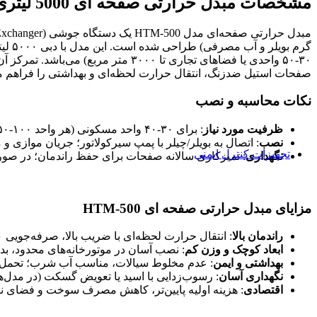
مشخصات مبدل حرارتی صفحه ای 5000 لیتری HTM-500
فلنج رزوه ای
فلنج ساکتی
فلنج گلودار جوشی
اکچویتور
گرم 
اکچویتور برقی
۳۰-۵۰ واحدی یا فضاهای تجاری تا ۰۰۰
اکچویتور پنوماتیک
صفحات استیل ضدزنگ، انتقال حرارت لحظه‌ای و بهداشتی را فراهم می
توپی انسداد
نکات محاسبه و نصب
توپی انسداد آب و فاضلاب
توپی انسداد مخروطی
توپی انسداد نفت و گاز
ظرفیت مورد نیاز
: برای ۳۰-۴۰ واحد مسکونی (هر واحد ۱۰۰-۱۵۰ لیتر/ساعت)، دبی ۴۰۰۰-۶۰۰۰ L/h کافی است (با ضریب همزمانی ۰.۵). برای هر واحد ۳۰۰-۴۰۰ لیتر بر ساعت در نظر بگیرید.
توپی انسداد هسته فلزی
نصب
: اتصال به بویلر/چیلر با پمپ سیرکولاتور؛ جریان موازی 
تجهیزات کنترل ایمنی
نگهداری
: تمیزکاری سالانه صفحات برای حفظ راندمان؛ در صو
آنالیزر مایعات
متر pH
( مترEC)هدایت سنج
مزایای مبدل حرارتی صفحه ای HTM-500
دستگاه رفراکتومتر
تجهیزات کنترل دبی
فلوترانسمیتر
راندمان بالا
: انتقال حرارت لحظه‌ای با ضریب بالا، صرفه‌جویی ۳۰-۴۰% در انرژی نسبت به منابع سنتی.
فلومتر (دبی سنج)
ابعاد کوچک و وزن کم
: نصب آسان در موتورخانه‌های محدود، بدو
فلوسوئیچ
بهداشتی و ایمن
: عدم مخلوط سیالات، مناسب آب شرب؛ تحمل ف
تجهیزات کنترل فشار
نگهداری آسان
: رسوب‌زدایی با اسید یا تعویض گسکت (در مدل‌ه
مانومتر (فشارسنج)
اقتصادی
: هزینه اولیه پایین‌تر، کاهش مصرف سوخت و فضای 
پرشر سوییچ
رگلاتور و بالانسر