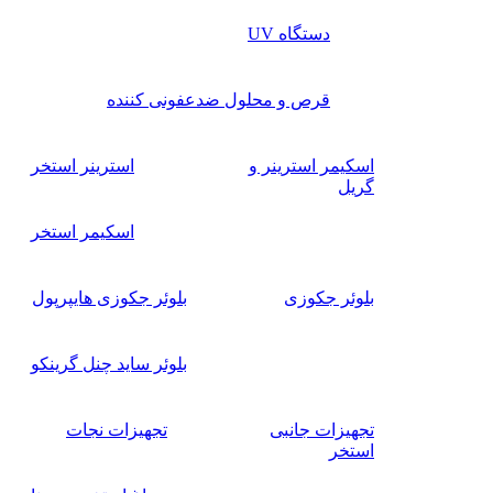
دستگاه UV
قرص و محلول ضدعفونی کننده
اسکیمر استرینر و
استرینر استخر
گریل
اسکیمر استخر
بلوئر جکوزی
بلوئر جکوزی هایپرپول
بلوئر ساید چنل گرینکو
تجهیزات جانبی
تجهیزات نجات
استخر