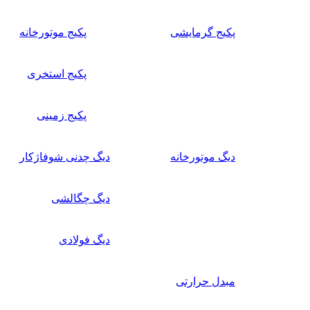
پکیج گرمایشی
پکیج موتورخانه
پکیج استخری
پکیج زمینی
دیگ موتورخانه
دیگ چدنی شوفاژکار
دیگ چگالشی
دیگ فولادی
مبدل حرارتی