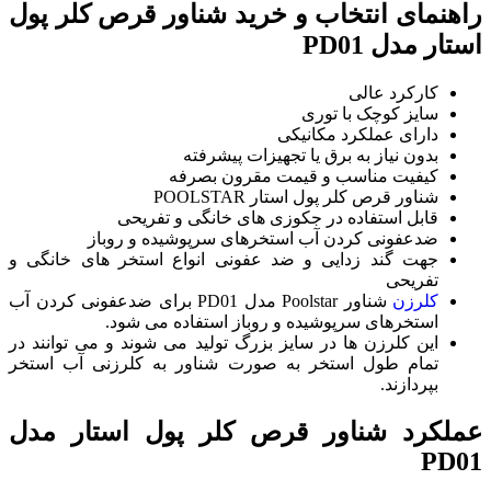
راهنمای انتخاب و خرید شناور قرص کلر پول
استار مدل PD01
کارکرد عالی
سایز کوچک با توری
دارای عملکرد مکانیکی
بدون نیاز به برق یا تجهیزات پیشرفته
کیفیت مناسب و قیمت مقرون بصرفه
شناور قرص کلر پول استار POOLSTAR
قابل استفاده در جکوزی های خانگی و تفریحی
ضدعفونی کردن آب استخرهای سرپوشیده و روباز
جهت گند زدایی و ضد عفونی انواع استخر های خانگی و
تفریحی
کلرزن
شناور Poolstar مدل PD01 برای ضدعفونی کردن آب
استخرهای سرپوشیده و روباز استفاده می شود.
این کلرزن ها در سایز بزرگ تولید می شوند و می توانند در
تمام طول استخر به صورت شناور به کلرزنی آب استخر
بپردازند.
عملکرد شناور قرص کلر پول استار مدل
PD01