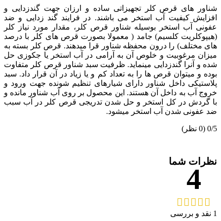
شناور های قرص کلر تجهیزاتی ساده و ارزان جهت گندزدایی و
افزایش کیفیت آب استخر می باشند. در فرایند گند زدایی و ضد
عفونی آب استخر بوسیله شناور قرص کلر، مقدار مورد نیاز کلر
(هیپوکلریت کلسیم) جامد ( معمولا بصورت قرص های کلر با درصد
های مختلف) را درون محفظه شناور قرا میدهند. قرص کلر بسته به
میزان مرغوبیت و خلوص آن به آرامی در آب استخر یا جکوزی حل
شده و آنرا گندزدایی مینماید. ظرفیت سبد شناور قرص کلر متفاوت
بوده و میتوان قرص ها را به تعداد کم و یا زیاد در آن قرار داد. سبد
پلاستیکی داخل شناور دارای شیارهای تنظیم شونده جهت ورود و
خروج آب به داخل آن هستند. این محصول بر روی آب شناور مانده و
با گردش در کل استخر و حل شدن تدریجی قرص کلر در آب سبب
ضد عفونی شدن آب استخر میشود.
‫0/5
‫(0 نظر)
نظرات شما
4
1 نقد و بررسی