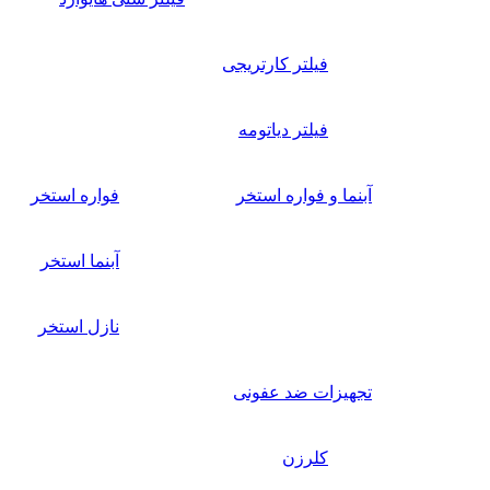
فیلتر کارتریجی
فیلتر دیاتومه
آبنما و فواره استخر
فواره استخر
آبنما استخر
نازل استخر
تجهیزات ضد عفونی
کلرزن