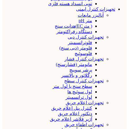
توپی انسداد هسته فلزی
تجهیزات کنترل ایمنی
آنالیزر مایعات
متر pH
( مترEC)هدایت سنج
دستگاه رفراکتومتر
تجهیزات کنترل دبی
فلوترانسمیتر
فلومتر (دبی سنج)
فلوسوئیچ
تجهیزات کنترل فشار
مانومتر (فشارسنج)
پرشر سوییچ
رگلاتور و بالانسر
تجهیزات کنترل سطح
سطح سنج یا لول متر
لول سوئیچ ها
لول ترانسمیتر
تجهیزات اعلام حریق
کنترل پنل اعلام حریق
دتکتور اعلام حریق
آژیر فلاشر اعلام حریق
تجهیزات اطفاء حریق