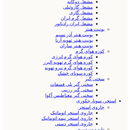
مشعل دوگانه
مشعل گازوئیلی
مشعل گازی
مشعل گرم ایران
مشعل ایران رادیاتور
یونیت هیتر
یونیت هیتر آذر نسیم
یونیت هیتر تهویه آریا
یونیت هیتر ساران
کوره هوای گرم
کوره هوای گرم انرژی
کوره هوای گرم تهویه البرز
کوره هوای گرم نیرو تهویه
کوره سونای خشک
سختی گیر
سختی گیر پلی فسفات
سختی گیر رزینی
سختی گیر مغناطیس آکوا
استخر، سونا، جکوزی
جاروی استخر
جاروی استخر اتوماتیک
جاروی استخر نیمه اتوماتیک
جاروی استخر دستی
دایو و سرسره