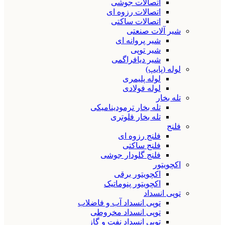
اتصالات جوشی
اتصالات رزوه ای
اتصالات ساکتی
شیر آلات صنعتی
شیر پروانه ای
شیر توپی
شیر دیافراگمی
لوله (پایپ)
لوله پلیمری
لوله فولادی
تله بخار
تله بخار ترمودینامیکی
تله بخار فلوتری
فلنج
فلنج رزوه ای
فلنج ساکتی
فلنج گلودار جوشی
اکچویتور
اکچویتور برقی
اکچویتور پنوماتیک
توپی انسداد
توپی انسداد آب و فاضلاب
توپی انسداد مخروطی
توپی انسداد نفت و گاز