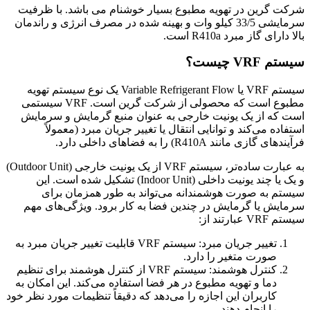
شرکت گرین در تهویه مطبوع بسیار خوشنام می باشد. با ظرفیت
سرمایشی 33/5 کیلو وات و بهینه شده در مصرف انرژی و راندمان
بالا دارای گاز مبرد R410a است.
سیستم VRF چیست؟
سیستم VRF یا Variable Refrigerant Flow یک نوع سیستم تهویه
مطبوع است که محصولی از شرکت گرین است. VRF سیستمی
است که از یک یونیت خارجی به عنوان منبع گرمایش و سرمایش
استفاده می‌کند و توانایی انتقال یا تغییر جریان مبرد (معمولاً
فرآیندهای گازی مانند R410A) را به فضاهای داخلی دارد.
به عبارت ساده‌تر، سیستم VRF از یک یونیت خارجی (Outdoor Unit)
و یک یا چند یونیت داخلی (Indoor Unit) تشکیل شده است. این
سیستم به صورت هوشمندانه می‌تواند به طور همزمان برای
سرمایش یا گرمایش در چندین فضا به کار برود. ویژگی‌های مهم
سیستم VRF عبارتند از:
تغییر جریان مبرد: سیستم VRF قابلیت تغییر جریان مبرد به
صورت متغیر را دارد.
کنترل هوشمند: سیستم VRF از کنترل‌ هوشمند برای تنظیم
دما و تهویه مطبوع در هر فضا استفاده می‌کند. این امکان به
کاربران این اجازه را می‌دهد که دقیقاً تنظیمات مورد نظر خود
را انجام دهند.