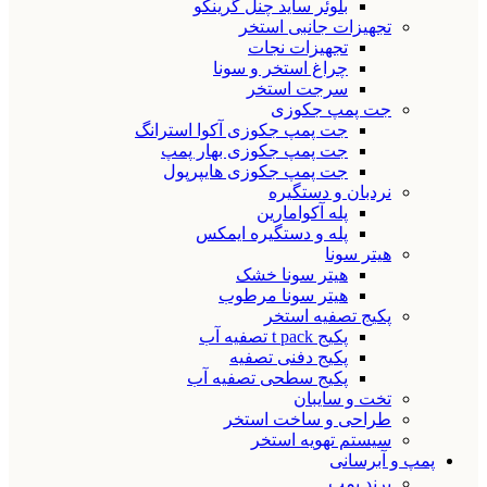
بلوئر ساید چنل گرینکو
تجهیزات جانبی استخر
تجهیزات نجات
چراغ استخر و سونا
سرجت استخر
جت پمپ جکوزی
جت پمپ جکوزی آکوا استرانگ
جت پمپ جکوزی بهار پمپ
جت پمپ جکوزی هایپرپول
نردبان و دستگیره
پله آکوامارین
پله و دستگیره ایمکس
هیتر سونا
هیتر سونا خشک
هیتر سونا مرطوب
پکیج تصفیه استخر
پکیج t pack تصفیه آب
پکیج دفنی تصفیه
پکیج سطحی تصفیه آب
تخت و سایبان
طراحی و ساخت استخر
سیستم تهویه استخر
پمپ و آبرسانی
برند پمپ