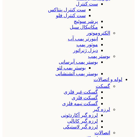
ست کنترل
ست کنترل پنتاکس
ست کنترل فلو
پرشر سوئیچ
مکانیکال سیل
الکتروموتور
اینورتر پمپ آب
موتور پمپ
دیزل ژنراتور
بوستر پمپ
بوستر پمپ آبرسانی
بوستر پمپ لئو
بوستر پمپ آتشنشانی
لوله و اتصالات
گسکت
گسکت غیر فلزی
گسکت فلزی
گسکت نیمه فلزی
لرزه گیر
لرزه گیر آکاردئونی
لرزه گیر کانالی
لرزه گیر لاستیکی
اتصالات