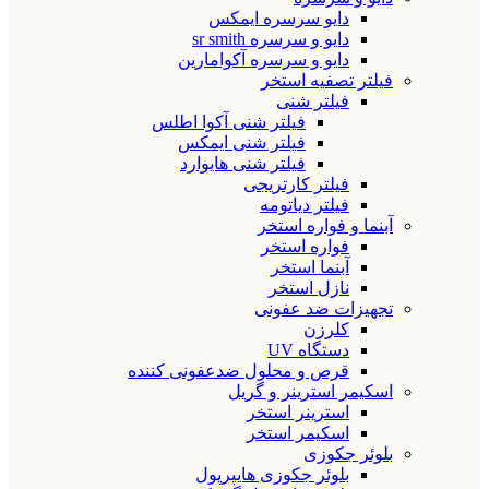
دایو سرسره ایمکس
دایو و سرسره sr smith
دایو و سرسره آکوامارین
فیلتر تصفیه استخر
فیلتر شنی
فیلتر شنی آکوا اطلس
فیلتر شنی ایمکس
فیلتر شنی هایوارد
فیلتر کارتریجی
فیلتر دیاتومه
آبنما و فواره استخر
فواره استخر
آبنما استخر
نازل استخر
تجهیزات ضد عفونی
کلرزن
دستگاه UV
قرص و محلول ضدعفونی کننده
اسکیمر استرینر و گریل
استرینر استخر
اسکیمر استخر
بلوئر جکوزی
بلوئر جکوزی هایپرپول