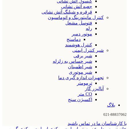
کپسول آتش نشانی
جعبه آتش نشانی
قرقره و شیلنگ آتش نشانی
کنترل مانیتورینگ و اتوماسیون
فتوسل مشعل
رله
موتور دمپر
دماسنج
کنترل هوشمند
شیر کنترل ایمنی
شیر برقی
شیر حساس به زلزله
شیر اطمینان
شیر موتوری
تجهیزات اندازه گیری دما
ترمومتر
آنالیزر گاز
CO متر
اکسیژن سنج
بلاگ
021-88837062
با کارشناسان ما در تماس باشید
خانه
تهویه مطبوع
سیستم اسپلیت مرکزی
اسپلیت مرکزی گرین