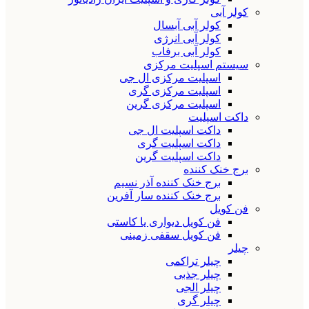
کولر آبی
کولر آبی آبسال
کولر آبی انرژی
کولر آبی برفاب
سیستم اسپلیت مرکزی
اسپلیت مرکزی ال جی
اسپلیت مرکزی گری
اسپلیت مرکزی گرین
داکت اسپلیت
داکت اسپلیت ال جی
داکت اسپلیت گری
داکت اسپلیت گرین
برج خنک کننده
برج خنک کننده آذر نسیم
برج خنک کننده سار آفرین
فن کویل
فن کویل دیواری یا کاستی
فن کویل سقفی زمینی
چیلر
چیلر تراکمی
چیلر جذبی
چیلر الجی
چیلر گری