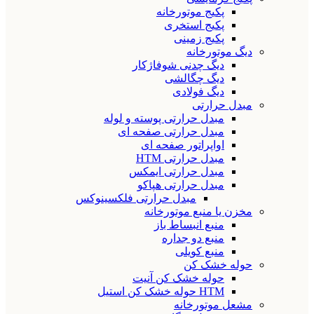
پکیج موتورخانه
پکیج استخری
پکیج زمینی
دیگ موتورخانه
دیگ چدنی شوفاژکار
دیگ چگالشی
دیگ فولادی
مبدل حرارتی
مبدل حرارتی پوسته و لوله
مبدل حرارتی صفحه ای
اواپراتور صفحه ای
مبدل حرارتی HTM
مبدل حرارتی ایمکس
مبدل حرارتی هپاکو
مبدل حرارتی فلکسینوکس
مخزن یا منبع موتورخانه
منبع انبساط باز
منبع دو جداره
منبع کویلی
حوله خشک کن
حوله خشک کن آنیت
HTM حوله خشک کن استیل
مشعل موتورخانه