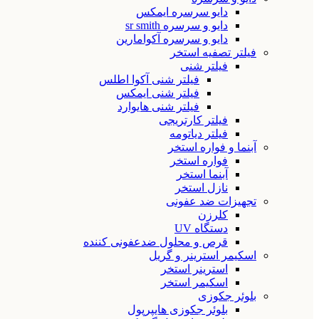
دایو سرسره ایمکس
دایو و سرسره sr smith
دایو و سرسره آکوامارین
فیلتر تصفیه استخر
فیلتر شنی
فیلتر شنی آکوا اطلس
فیلتر شنی ایمکس
فیلتر شنی هایوارد
فیلتر کارتریجی
فیلتر دیاتومه
آبنما و فواره استخر
فواره استخر
آبنما استخر
نازل استخر
تجهیزات ضد عفونی
کلرزن
دستگاه UV
قرص و محلول ضدعفونی کننده
اسکیمر استرینر و گریل
استرینر استخر
اسکیمر استخر
بلوئر جکوزی
بلوئر جکوزی هایپرپول