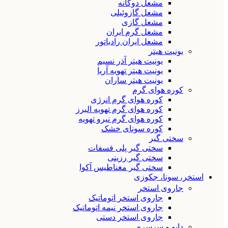
مشعل دوگانه
مشعل گازوئیلی
مشعل گازی
مشعل گرم ایران
مشعل ایران رادیاتور
یونیت هیتر
یونیت هیتر آذر نسیم
یونیت هیتر تهویه آریا
یونیت هیتر ساران
کوره هوای گرم
کوره هوای گرم انرژی
کوره هوای گرم تهویه البرز
کوره هوای گرم نیرو تهویه
کوره سونای خشک
سختی گیر
سختی گیر پلی فسفات
سختی گیر رزینی
سختی گیر مغناطیس آکوا
استخر، سونا، جکوزی
جاروی استخر
جاروی استخر اتوماتیک
جاروی استخر نیمه اتوماتیک
جاروی استخر دستی
دایو و سرسره