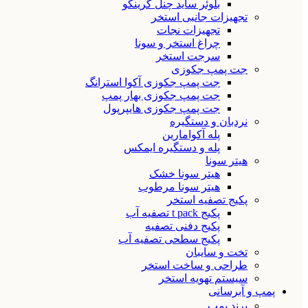
بلوئر ساید چنل گرینکو
تجهیزات جانبی استخر
تجهیزات نجات
چراغ استخر و سونا
سرجت استخر
جت پمپ جکوزی
جت پمپ جکوزی آکوا استرانگ
جت پمپ جکوزی بهار پمپ
جت پمپ جکوزی هایپرپول
نردبان و دستگیره
پله آکوامارین
پله و دستگیره ایمکس
هیتر سونا
هیتر سونا خشک
هیتر سونا مرطوب
پکیج تصفیه استخر
پکیج t pack تصفیه آب
پکیج دفنی تصفیه
پکیج سطحی تصفیه آب
تخت و سایبان
طراحی و ساخت استخر
سیستم تهویه استخر
پمپ و آبرسانی
برند پمپ