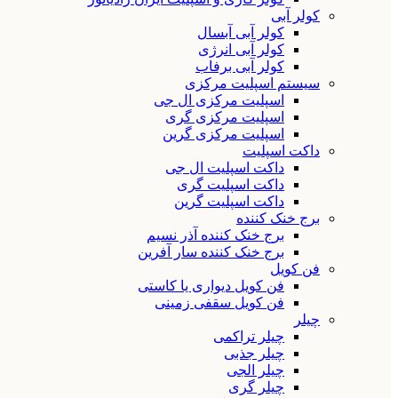
کولر آبی
کولر آبی آبسال
کولر آبی انرژی
کولر آبی برفاب
سیستم اسپلیت مرکزی
اسپلیت مرکزی ال جی
اسپلیت مرکزی گری
اسپلیت مرکزی گرین
داکت اسپلیت
داکت اسپلیت ال جی
داکت اسپلیت گری
داکت اسپلیت گرین
برج خنک کننده
برج خنک کننده آذر نسیم
برج خنک کننده سار آفرین
فن کویل
فن کویل دیواری یا کاستی
فن کویل سقفی زمینی
چیلر
چیلر تراکمی
چیلر جذبی
چیلر الجی
چیلر گری